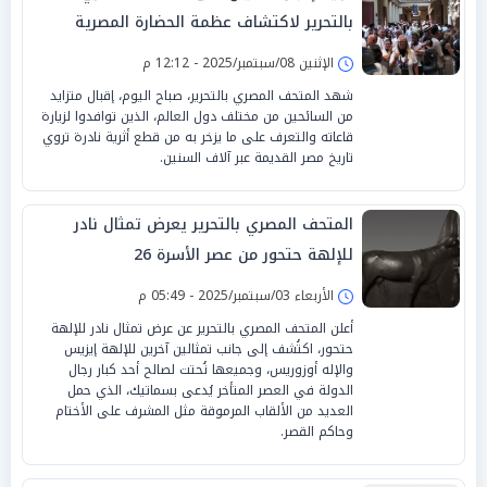
بالتحرير لاكتشاف عظمة الحضارة المصرية
الإثنين 08/سبتمبر/2025 - 12:12 م
شهد المتحف المصري بالتحرير، صباح اليوم، إقبال متزايد
من السائحين من مختلف دول العالم، الذين توافدوا لزيارة
قاعاته والتعرف على ما يزخر به من قطع أثرية نادرة تروي
تاريخ مصر القديمة عبر آلاف السنين.
المتحف المصري بالتحرير يعرض تمثال نادر
للإلهة حتحور من عصر الأسرة 26
الأربعاء 03/سبتمبر/2025 - 05:49 م
أعلن المتحف المصري بالتحرير عن عرض تمثال نادر للإلهة
حتحور، اكتُشف إلى جانب تمثالين آخرين للإلهة إيزيس
والإله أوزوريس، وجميعها نُحتت لصالح أحد كبار رجال
الدولة في العصر المتأخر يُدعى بسماتيك، الذي حمل
العديد من الألقاب المرموقة مثل المشرف على الأختام
وحاكم القصر.