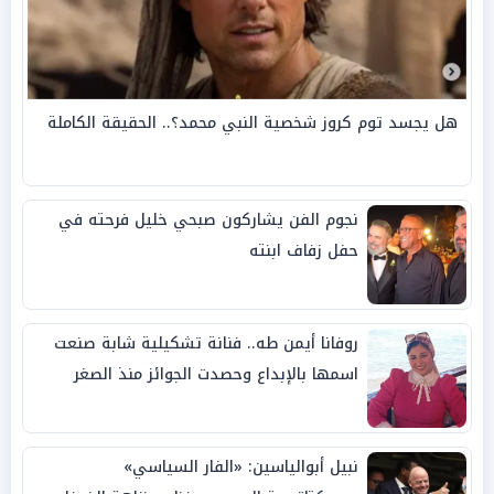
هل يجسد توم كروز شخصية النبي محمد؟.. الحقيقة الكاملة
نجوم الفن يشاركون صبحي خليل فرحته في
حفل زفاف ابنته
روفانا أيمن طه.. فنانة تشكيلية شابة صنعت
اسمها بالإبداع وحصدت الجوائز منذ الصغر
نبيل أبوالياسين: «الفار السياسي»