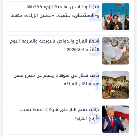
2
نبيل أبوالياسين: «الميكانيزم» فككناها
و«الاستحقاق» حتمية.. «تفعيل الإرادة» مهمة
الجامعة العربية
3
أسعار الفراخ والدواجن بالبورصة والمزرعة اليوم
الثلاثاء 4-8-2026
4
حادث قطار في سوهاج يسفر عن مصرع مسن
عند مزلقان المراغة
5
ترامب يفتح النار على شركات النفط بسبب
«أرباح الحرب»