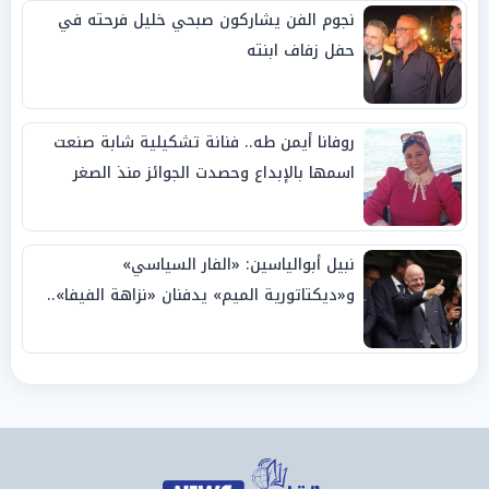
نجوم الفن يشاركون صبحي خليل فرحته في
حفل زفاف ابنته
روفانا أيمن طه.. فنانة تشكيلية شابة صنعت
اسمها بالإبداع وحصدت الجوائز منذ الصغر
نبيل أبوالياسين: «الفار السياسي»
و«ديكتاتورية الميم» يدفنان «نزاهة الفيفا»..
وإقالة «إنفانتينو» باتت حتمية