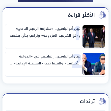
الأكثر قراءة
1
نبيل أبوالياسين.. «متلازمة الزعيم الناجي»
و«فخ الشرعية المزدوجة» وترامب ينأى بنفسه
وحليفه في «ميتم استراتيجي»
2
نبيل أبوالياسين.. إنفانتينو في «الدوامة
الأخلاقية» والفيفا تحت «المقصلة الإدارية» ..
«عبادة العرش وجنازة المصداقية»
ترندات