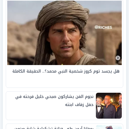
هل يجسد توم كروز شخصية النبي محمد؟.. الحقيقة الكاملة
نجوم الفن يشاركون صبحي خليل فرحته في
حفل زفاف ابنته
روفانا أيمن طه.. فنانة تشكيلية شابة صنعت