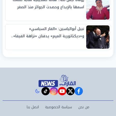
اسمها بالإبداع وحصدت الجوائز منذ الصغر
نبيل أبوالياسين: «الفار السياسي»
و«ديكتاتورية الميم» يدفنان «نزاهة الفيفا»..
وإقالة «إنفانتينو» باتت حتمية
instagram
tiktok
youtube
twitter
facebook
من نحن
سياسة الخصوصية
اتصل بنا