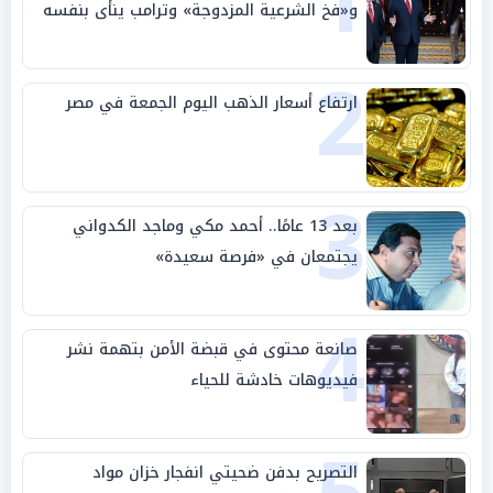
1
و«فخ الشرعية المزدوجة» وترامب ينأى بنفسه
وحليفه في «ميتم استراتيجي»
2
ارتفاع أسعار الذهب اليوم الجمعة في مصر
3
بعد 13 عامًا.. أحمد مكي وماجد الكدواني
يجتمعان في «فرصة سعيدة»
4
صانعة محتوى في قبضة الأمن بتهمة نشر
فيديوهات خادشة للحياء
التصريح بدفن ضحيتي انفجار خزان مواد