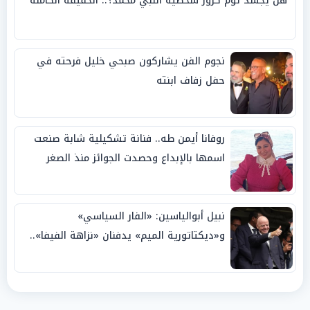
هل يجسد توم كروز شخصية النبي محمد؟.. الحقيقة الكاملة
نجوم الفن يشاركون صبحي خليل فرحته في
حفل زفاف ابنته
روفانا أيمن طه.. فنانة تشكيلية شابة صنعت
اسمها بالإبداع وحصدت الجوائز منذ الصغر
نبيل أبوالياسين: «الفار السياسي»
و«ديكتاتورية الميم» يدفنان «نزاهة الفيفا»..
وإقالة «إنفانتينو» باتت حتمية