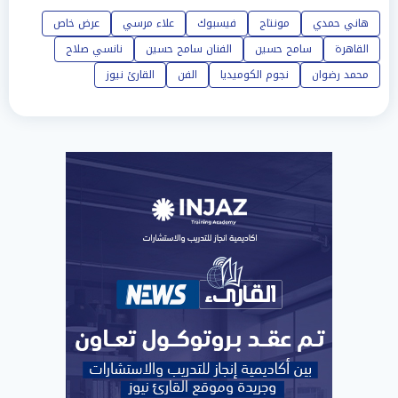
هاني حمدي
مونتاج
فيسبوك
علاء مرسي
عرض خاص
القاهرة
سامح حسين
الفنان سامح حسين
نانسي صلاح
محمد رضوان
نجوم الكوميديا
الفن
القارئ نيوز