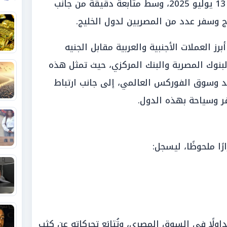
في التعاملات الصباحية اليوم الأحد 13 يوليو 2025، وسط متابعة دقيقة من جانب
 وسفر عدد من المصريين لدول الخليج.
رز العملات الأجنبية والعربية مقابل الجنيه
بنوك المصرية والبنك المركزي، حيث تمثل هذه
 وسوق الفوركس العالمي، إلى جانب ارتباط
ر وسياحة بهذه الدول.
ًا ملحوظًا، ليسجل:
 تداولًا في السوق المصري، وتُتابَع تحركاته عن كثب