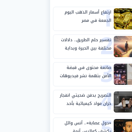
1
ارتفاع أسعار الذهب اليوم
الجمعة في مصر
2
تفسير حلم الطريق.. دلالات
مختلفة بين الحيرة وبداية
3
مرحلة جديدة
صانعة محتوى في قبضة
الأمن بتهمة نشر فيديوهات
4
خادشة للحياء
التصريح بدفن ضحيتي انفجار
خزان مواد كيميائية بأحد
5
مصانع الفيوم
«دول عصابة».. أنس وائل
يكشف كواليس أزمة