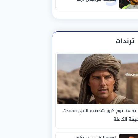
استبعاده المفاجئ من
الزمالك
ترندات
يجسد توم كروز شخصية النبي محمد؟..
يقة الكاملة
نجوم الفن يشاركون