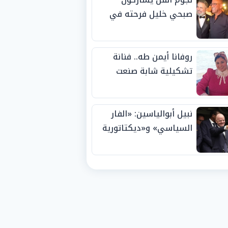
صبحي خليل فرحته في
حفل زفاف ابنته
روفانا أيمن طه.. فنانة
تشكيلية شابة صنعت
اسمها بالإبداع وحصدت
الجوائز منذ الصغر
نبيل أبوالياسين: «الفار
السياسي» و«ديكتاتورية
الميم» يدفنان «نزاهة
الفيفا».. وإقالة
«إنفانتينو» باتت حتمية