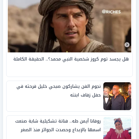
هل يجسد توم كروز شخصية النبي محمد؟.. الحقيقة الكاملة
نجوم الفن يشاركون صبحي خليل فرحته في
حفل زفاف ابنته
روفانا أيمن طه.. فنانة تشكيلية شابة صنعت
اسمها بالإبداع وحصدت الجوائز منذ الصغر