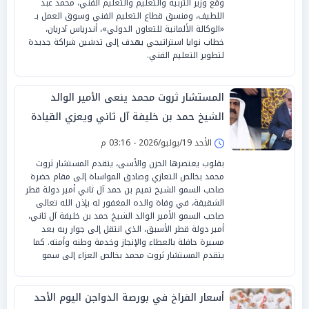
وقع وزير التربية والتعليم والتعليم الفني، محمد عبد
اللطيف، ومنسق قطاع التعليم الفني وسوق العمل بـ
«الوكالة الألمانية للتعاون الدولي»، أندرياس آدريان،
خطاب نوايا استراتيجي يهدف إلى تدشين شراكة جديدة
لتطوير التعليم الفني.
المستشار ثروت محمد ينعى الأمير الوالد
الشيخ حمد بن خليفة آل ثاني ويعزي القيادة
القطرية والشعب القطري في مصابهم الجلل
الأحد 19/يوليو/2026 - 03:16 م
بقلوب يعتصرها الحزن والأسى، يتقدم المستشار ثروت
محمد بخالص التعازي وصادق المواساة إلى مقام حضرة
صاحب السمو الشيخ تميم بن حمد آل ثاني أمير دولة قطر
الشقيقة، في وفاة والده المغفور له بإذن الله تعالى
صاحب السمو الأمير الوالد الشيخ حمد بن خليفة آل ثاني،
أمير دولة قطر الأسبق، الذي انتقل إلى جوار ربه بعد
مسيرة حافلة بالعطاء والإنجاز وخدمة وطنه وأمته. كما
يتقدم المستشار ثروت محمد بخالص العزاء إلى سمو
أسعار الفراخ في بورصة الدواجن اليوم الأحد