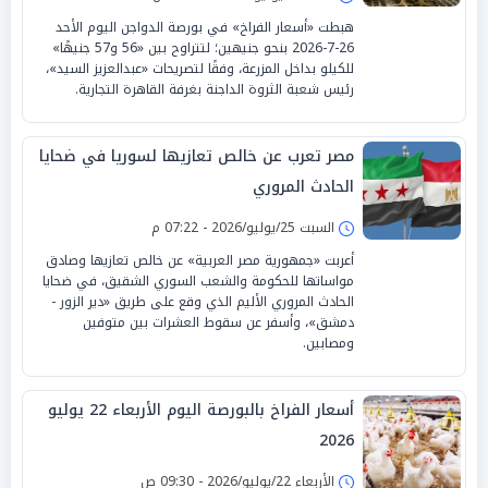
هبطت «أسعار الفراخ» في بورصة الدواجن اليوم الأحد
26-7-2026 بنحو جنيهين؛ لتتراوح بين «56 و57 جنيهًا»
للكيلو بداخل المزرعة، وفقًا لتصريحات «عبدالعزيز السيد»،
رئيس شعبة الثروة الداجنة بغرفة القاهرة التجارية.
مصر تعرب عن خالص تعازيها لسوريا في ضحايا
الحادث المروري
السبت 25/يوليو/2026 - 07:22 م
أعربت «جمهورية مصر العربية» عن خالص تعازيها وصادق
مواساتها للحكومة والشعب السوري الشقيق، في ضحايا
الحادث المروري الأليم الذي وقع على طريق «دير الزور -
دمشق»، وأسفر عن سقوط العشرات بين متوفين
ومصابين.
أسعار الفراخ بالبورصة اليوم الأربعاء 22 يوليو
2026
الأربعاء 22/يوليو/2026 - 09:30 ص