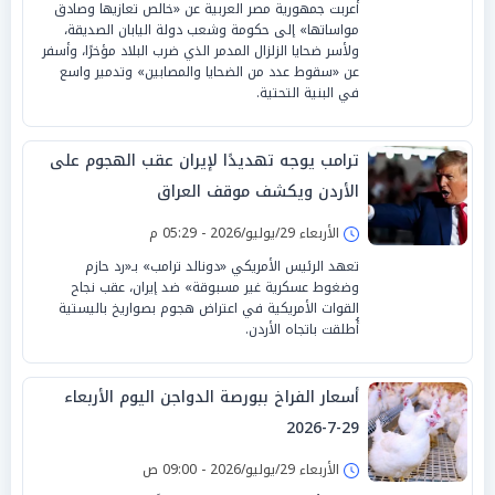
أعربت جمهورية مصر العربية عن «خالص تعازيها وصادق
مواساتها» إلى حكومة وشعب دولة اليابان الصديقة،
ولأسر ضحايا الزلزال المدمر الذي ضرب البلاد مؤخرًا، وأسفر
عن «سقوط عدد من الضحايا والمصابين» وتدمير واسع
في البنية التحتية.
ترامب يوجه تهديدًا لإيران عقب الهجوم على
الأردن ويكشف موقف العراق
الأربعاء 29/يوليو/2026 - 05:29 م
تعهد الرئيس الأمريكي «دونالد ترامب» بـ«رد حازم
وضغوط عسكرية غير مسبوقة» ضد إيران، عقب نجاح
القوات الأمريكية في اعتراض هجوم بصواريخ باليستية
أُطلقت باتجاه الأردن.
أسعار الفراخ ببورصة الدواجن اليوم الأربعاء
29-7-2026
الأربعاء 29/يوليو/2026 - 09:00 ص