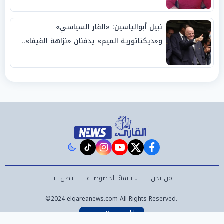
نبيل أبوالياسين: «الفار السياسي»
و«ديكتاتورية الميم» يدفنان «نزاهة الفيفا»..
وإقالة «إنفانتينو» باتت حتمية
instagram
tiktok
youtube
twitter
facebook
من نحن
سياسة الخصوصية
اتصل بنا
©2024 elqareanews.com All Rights Reserved.
Powered by