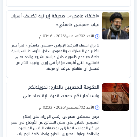
«اختفاء غامض».. صحيفة إيرانية تكشف أسباب
غياب «مجتبى خامنئي»
الأحد 02/أغسطس/2026 - 03:16 م
لا يزال اختفاء المرشد الإيراني «مجتبى خامنئي» لغزاً يثير
الكثير من التساؤلات والغموض بداخل الأوساط السياسية؛
خاصة مع عدم ظهوره خلال مراسم تشييع والده «على
خامنئي» التي أقيمت مؤخراً في إيران، وغيابه التام عن
تسجيل أي مقاطع صوتية أو مرئية.
الحكومة للمصريين بالخارج: تحويلاتكم
واستثماراتكم دعمت قدرة الإقتصاد على
الصمود
الأحد 02/أغسطس/2026 - 02:33 م
حرص مصطفى مدبولي، رئيس الوزراء، على إطلاع
المصريين بالخارج على بعض الحقائق عن الأوضاع في مصر
من كل الجوانب، لافتاً إلى توجيهات الرئيس المباشرة
والدائمة برعاية المصريين بالخارج واتخاذ كافة الإجراءات