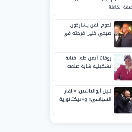
يقة الكاملة
نجوم الفن يشاركون
صبحي خليل فرحته في
حفل زفاف ابنته
روفانا أيمن طه.. فنانة
تشكيلية شابة صنعت
اسمها بالإبداع وحصدت
الجوائز منذ الصغر
نبيل أبوالياسين: «الفار
السياسي» و«ديكتاتورية
الميم» يدفنان «نزاهة
الفيفا».. وإقالة
«إنفانتينو» باتت حتمية