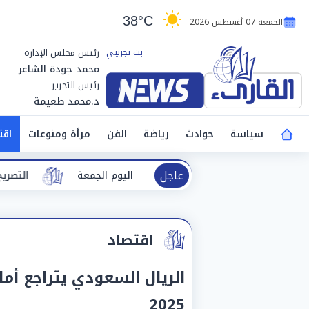
38°C
الجمعة 07 أغسطس 2026
رئيس مجلس الإدارة
محمد جودة الشاعر
رئيس التحرير
د.محمد طعيمة
سياسة
حوادث
رياضة
الفن
مرأة ومنوعات
اقت
عاجل
الظواهر الجوية اليوم الجمعة
التصريح بدفن ضحيتي انفجار خ
اقتصاد
2025