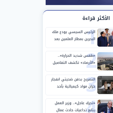
الأكثر قراءة
1
الرئيس السيسي يودع ملك
البحرين بمطار العلمين بعد
2
انتهاء زيارته لمصر
«طقس شديد الحرارة»..
«الأرصاد» تكشف التفاصيل
3
والظواهر الجوية اليوم
الجمعة
التصريح بدفن ضحيتي انفجار
خزان مواد كيميائية بأحد
4
مصانع الفيوم
«تحرك عاجل».. وزير العمل
يتابع تداعيات حادث عمال