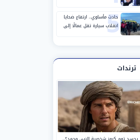
5
طريق بني سويف الصحراوي
حادث مأساوي.. ارتفاع ضحايا
انقلاب سيارة تقل عمالًا إلى
14 شخصًا
ترندات
يجسد توم كروز شخصية النبي محمد؟..