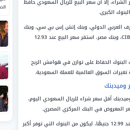
الشراء، إلا أن سعر البيع للريال السعودي حافظ
الحق
بنوك الكبرى.
رف العربي الدولي، وبنك إتش إس بي سي، وبنك
الإسكندرية، والبنك التجاري الدولي CIB، وبنك مصر، استقر سعر البيع عند 12.93
ت البنوك الحفاظ على توازن في هوامش الربح
تغيرات السوق العالمية للعملة السعودية.
 وميدبنك
ميدبنك أقل سعر شراء للريال السعودي اليوم،
بينما سجّل ميدبنك سعر بيع مرتفع عند 12.99 جنيهًا، ليكون من البنوك التي توفر أكبر