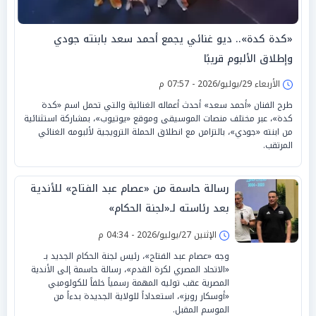
«كدة كدة».. ديو غنائي يجمع أحمد سعد بابنته جودي
وإطلاق الألبوم قريبًا
الأربعاء 29/يوليو/2026 - 07:57 م
طرح الفنان «أحمد سعد» أحدث أعماله الغنائية والتي تحمل اسم «كدة
كدة»، عبر مختلف منصات الموسيقى وموقع «يوتيوب»، بمشاركة استثنائية
من ابنته «جودي»، بالتزامن مع انطلاق الحملة الترويجية لألبومه الغنائي
المرتقب.
رسالة حاسمة من «عصام عبد الفتاح» للأندية
بعد رئاسته لـ«لجنة الحكام»
الإثنين 27/يوليو/2026 - 04:34 م
وجه «عصام عبد الفتاح»، رئيس لجنة الحكام الجديد بـ
«الاتحاد المصري لكرة القدم»، رسالة حاسمة إلى الأندية
المصرية عقب توليه المهمة رسمياً خلفاً للكولومبي
«أوسكار رويز»، استعداداً للولاية الجديدة بدءاً من
الموسم المقبل.