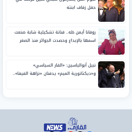
حفل زفاف ابنته
روفانا أيمن طه.. فنانة تشكيلية شابة صنعت
اسمها بالإبداع وحصدت الجوائز منذ الصغر
نبيل أبوالياسين: «الفار السياسي»
و«ديكتاتورية الميم» يدفنان «نزاهة الفيفا»..
وإقالة «إنفانتينو» باتت حتمية