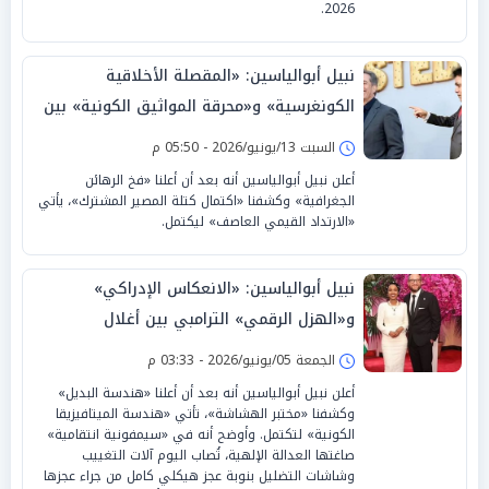
2026.
نبيل أبوالياسين: «المقصلة الأخلاقية
الكونغرسية» و«محرقة المواثيق الكونية» بين
تشوية «الوساطة القطرية» «وكوميديا
السبت 13/يونيو/2026 - 05:50 م
الابستانية»
أعلن نبيل أبوالياسين أنه بعد أن أعلنا «فخ الرهائن
الجغرافية» وكشفنا «اكتمال كتلة المصير المشترك»، يأتي
«الارتداد القيمي العاصف» ليكتمل.
نبيل أبوالياسين: «الانعكاس الإدراكي»
و«الهزل الرقمي» الترامبي بين أغلال
الكونغرس و«الاعترافات الارتدادية» لـ إلهان
الجمعة 05/يونيو/2026 - 03:33 م
عمر
أعلن نبيل أبوالياسين أنه بعد أن أعلنا «هندسة البديل»
وكشفنا «مختبر الهشاشة»، تأتي «هندسة الميتافيزيقا
الكونية» لتكتمل. وأوضح أنه في «سيمفونية انتقامية»
صاغتها العدالة الإلهية، تُصاب اليوم آلات التغييب
وشاشات التضليل بنوبة عجز هيكلي كامل من جراء عجزها