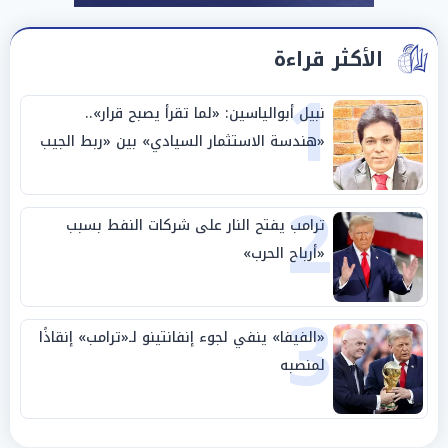
الأكثر قراءة
1
نبيل أبوالياسين: «لما تقرأ يصبح قرار»..
«هندسة الاستثمار السيادي» بين «ربط الجيب
بالوطن» و«سيادة الكلمة»
2
ترامب يفتح النار على شركات النفط بسبب
«أرباح الحرب»
3
«الفيفا» ينفي لجوء إنفانتينو لـ«ترامب» إنقاذًا
لمنصبه