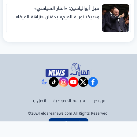
نبيل أبوالياسين: «الفار السياسي»
و«ديكتاتورية الميم» يدفنان «نزاهة الفيفا»..
وإقالة «إنفانتينو» باتت حتمية
instagram
tiktok
youtube
twitter
facebook
من نحن
سياسة الخصوصية
اتصل بنا
©2024 elqareanews.com All Rights Reserved.
Powered by