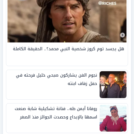
هل يجسد توم كروز شخصية النبي محمد؟.. الحقيقة الكاملة
نجوم الفن يشاركون صبحي خليل فرحته في
حفل زفاف ابنته
روفانا أيمن طه.. فنانة تشكيلية شابة صنعت
اسمها بالإبداع وحصدت الجوائز منذ الصغر