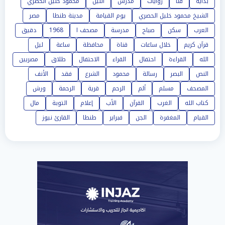
بداية
قنا
روايات
مدرس
الليل
محمود خليل الحصري
الشيخ محمود خليل الحصري
يوم القيامة
مدينة طنطا
مصر
العرب
سكن
صباح
مدرسة
مصحف ا
1968
دقيق
قرآن كريم
خلال ساعات
قناة
محافظة
ساعة
ليل
الله
القراءة
احتفال
القراء
الاحتفال
طلاق
مصريين
النص
البصر
رسالة
محمود
الشرع
فقد
الأنف
المصحف
مسلم
ألم
الرحم
قرية
الرحمة
ورش
كتاب الله
الغرب
القرآن
الأب
إعلام
التوبة
مال
القيام
المغفرة
الجن
فبراير
طنطا
القارئ نيوز