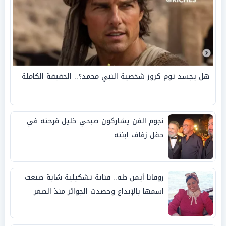
هل يجسد توم كروز شخصية النبي محمد؟.. الحقيقة الكاملة
نجوم الفن يشاركون صبحي خليل فرحته في
حفل زفاف ابنته
روفانا أيمن طه.. فنانة تشكيلية شابة صنعت
اسمها بالإبداع وحصدت الجوائز منذ الصغر