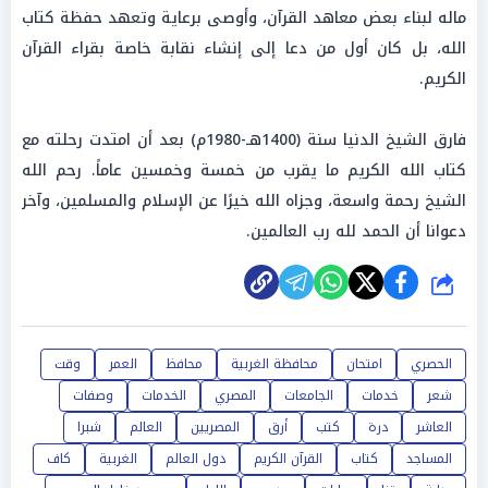
ماله لبناء بعض معاهد القرآن، وأوصى برعاية وتعهد حفظة كتاب
الله، بل كان أول من دعا إلى إنشاء نقابة خاصة بقراء القرآن
الكريم.
فارق الشيخ الدنيا سنة (1400هـ-1980م) بعد أن امتدت رحلته مع
كتاب الله الكريم ما يقرب من خمسة وخمسين عاماً. رحم الله
الشيخ رحمة واسعة، وجزاه الله خيرًا عن الإسلام والمسلمين، وآخر
دعوانا أن الحمد لله رب العالمين.
شارك
الحصري
امتحان
محافظة الغربية
محافظ
العمر
وقت
شعر
خدمات
الجامعات
المصري
الخدمات
وصفات
العاشر
درة
كتب
أرق
المصريين
العالم
شبرا
المساجد
كتاب
القرآن الكريم
دول العالم
الغربية
كاف