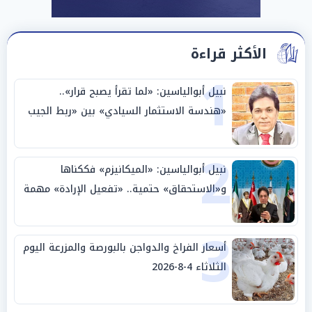
الأكثر قراءة
1
نبيل أبوالياسين: «لما تقرأ يصبح قرار»..
«هندسة الاستثمار السيادي» بين «ربط الجيب
بالوطن» و«سيادة الكلمة»
2
نبيل أبوالياسين: «الميكانيزم» فككناها
و«الاستحقاق» حتمية.. «تفعيل الإرادة» مهمة
الجامعة العربية
3
أسعار الفراخ والدواجن بالبورصة والمزرعة اليوم
الثلاثاء 4-8-2026