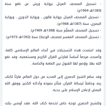
- تسجيل المصحف المرتل برواية ورش عن نافع سنة
(1383هـ-1964م).
- تسجيل المصحف المرتل برواية قالون ، ورواية الدوري ، ورواية
البصري، سنة (1387هـ-1968م).
- تسجيل المصحف المعلِّم سنة (1388هـ-1969م).
- تسجيل المصحف المفسر (مصحف الوعظ) سنة (1392هـ-1973م).
وقد اعتمدت هذه التسجيلات في أنحاء العالم الإسلامي كافة،
وأصبحت مرجعاً أساساً لقارئي القرآن الكريم ومستمعيه، وقد نفع
الله بها، ووُضع لها القبول بين العامة والخاصة.
وقد سافر الشيخ الحصري إلى العديد من دول العالم، قارئاً لكتاب
ربه، وحاملاً لرسالة القرآن، فتأثر بصوته وأدائه الكثير، ووفق الله
البعض لإعلان الإسلام على يديه.
وللشيخ الحصري توجه خاص لخدمة كتاب الله، فقد أوصى بثلث