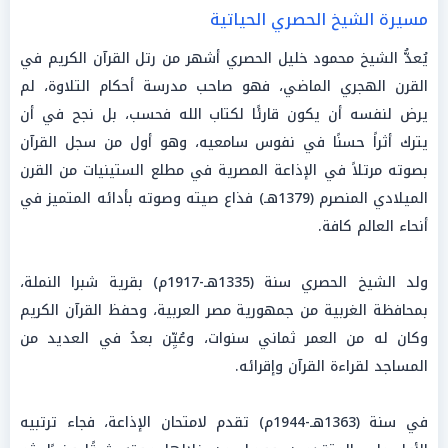
مسيرة الشيخ الحصري الحياتية
يُعدُّ الشيخ محمود خليل الحصري أشهر من رتل القرآن الكريم في
القرن الهجري الماضي، فهو صاحب مدرسة أحكام التلاوة، لم
يرض لنفسه أن يكون قارئًا لكتاب الله فحسب، بل نجح في أن
يترك أثراً حسنًا في نفوس سامعيه، وهو أول من سجل القرآن
بصوته مرتلاً في الإذاعة المصرية في مطلع الستينيات من القرن
الميلادي المنصرم (1379هـ) فذاع صيته وصوته بأدائه المتميز في
أنحاء العالم كافة.
ولد الشيخ الحصري سنة (1335هـ-1917م) بقرية شبرا النملة،
بمحافظة الغربية من جمهورية مصر العربية، وحفظ القرآن الكريم
وكان له من العمر ثماني سنوات، وعُيِّن بعدُ في العديد من
المساجد لقراءة القرآن وإقرائه.
في سنة (1363هـ-1944م) تقدم لامتحان الإذاعة، فجاء ترتبيه