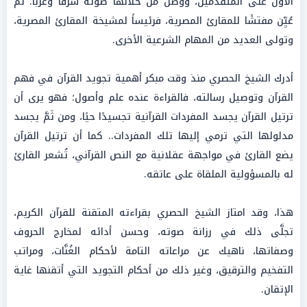
الأول على المتقدمين، ووصل من خلالها صوته شرقًا وغربًا. ثم
عُيِّن مفتشًا للمقارئ المصرية، فرئيساً لمشيخة المقارئ المصرية،
وتولى العديد من المهام الشرعية الأخرى.
أدرك الشيخ الحصري منذ وقت مبكر أهمية تجويد القرآن في فهم
القرآن وتوصيل رسالته، فالقراءة عنده علم وأصول؛ فهو يرى أن
ترتيل القرآن يجسد المفردات القرآنية تجسيدًا حيًا، ومن ثَمَّ يجسد
مدلولها التي ترمي إليها تلك المفردات.. كما أن ترتيل القرآن
يضع القارئ في مواجهة عقلانية مع النص القرآني، تُشعر القارئ
له بالمسؤولية الملقاة على عاتقه.
هذا، وقد امتاز الشيخ الحصري بقراءته المتقنة للقرآن الكريم،
تجلَّى ذلك في رزانة صوته، وحسن أدائه لمخارج الحروف
وصفاتها، ناهيك عن مراعاته التامة لأحكام الغُنَّات، ومراتب
التفخيم والترقيق، وغير ذلك من أحكام التجويد التي أتقنها غاية
الإتقان.