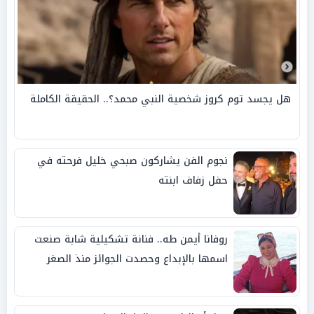
هل يجسد توم كروز شخصية النبي محمد؟.. الحقيقة الكاملة
نجوم الفن يشاركون صبحي خليل فرحته في
حفل زفاف ابنته
روفانا أيمن طه.. فنانة تشكيلية شابة صنعت
اسمها بالإبداع وحصدت الجوائز منذ الصغر