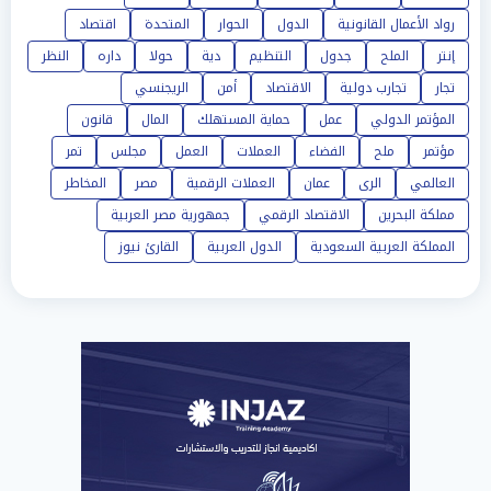
رواد الأعمال القانونية
الدول
الحوار
المتحدة
اقتصاد
إنتر
الملح
جدول
التنظيم
دية
حولا
داره
النظر
تجار
تجارب دولية
الاقتصاد
أمن
الريجنسي
المؤتمر الدولي
عمل
حماية المستهلك
المال
قانون
مؤتمر
ملح
الفضاء
العملات
العمل
مجلس
تمر
العالمي
الرى
عمان
العملات الرقمية
مصر
المخاطر
مملكة البحرين
الاقتصاد الرقمي
جمهورية مصر العربية
المملكة العربية السعودية
الدول العربية
القارئ نيوز