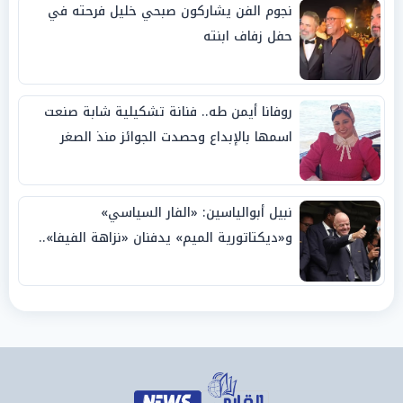
نجوم الفن يشاركون صبحي خليل فرحته في
حفل زفاف ابنته
روفانا أيمن طه.. فنانة تشكيلية شابة صنعت
اسمها بالإبداع وحصدت الجوائز منذ الصغر
نبيل أبوالياسين: «الفار السياسي»
و«ديكتاتورية الميم» يدفنان «نزاهة الفيفا»..
وإقالة «إنفانتينو» باتت حتمية