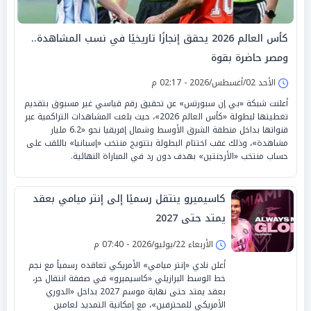
كأس العالم 2026 يحقق إنجازًا تاريخيًا في نسب المشاهدة..
ومصر حاضرة بقوة
الأحد 02/أغسطس/2026 - 02:17 م
أعلنت شبكة «بي إن سبورتس» عن تحقيق رقم قياسي غير مسبوق بتقديم
تغطيتها لبطولة «كأس العالم 2026»، حيث بلغت المشاهدات التراكمية عبر
قنواتها بداخل منطقة الشرق الأوسط وشمال إفريقيا نحو «6.2 مليار
مشاهدة»، وذلك عقب اختتام البطولة بتتويج منتخب «إسبانيا» باللقب على
حساب منتخب «الأرجنتين» بهدف دون رد في المباراة النهائية.
كاسيميرو ينتقل رسميًا إلى إنتر ميامي بعقد
يمتد حتى 2027
الأربعاء 22/يوليو/2026 - 07:40 م
أعلن نادي «إنتر ميامي» الأمريكي تعاقده رسمياً مع نجم
خط الوسط البرازيلي «كاسيميرو» في صفقة انتقال حر،
بعقد يمتد حتى نهاية موسم 2027 بداخل «الدوري
الأمريكي للمحترفين»، مع إمكانية التمديد لعامين