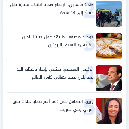
2
حادث مأساوي.. ارتفاع ضحايا انقلاب سيارة تقل
عمالًا إلى 14 شخصًا
3
«وجبة صحية».. طريقة عمل «بيتزا الجبن
القريش» الغنية بالبروتين
4
الرئيس السيسي يحتفي بإنجاز ناشئات اليد
بعد بلوغ نصف نهائي كأس العالم
5
وزيرة التضامن تقرر دعم أسر ضحايا حادث نفق
الودي ببني سويف