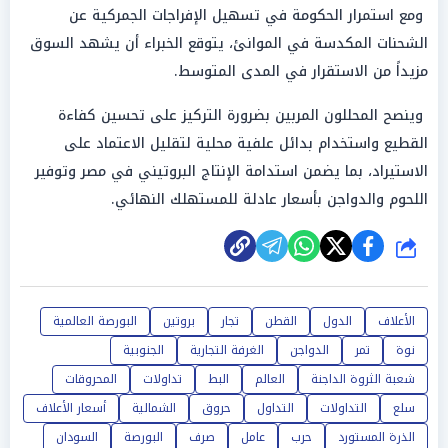
ومع استمرار الحكومة في تسهيل الإفراجات الجمركية عن
الشحنات المكدسة في الموانئ، يتوقع الخبراء أن يشهد السوق
مزيداً من الاستقرار في المدى المتوسط.
وينصح المحللون المربين بضرورة التركيز على تحسين كفاءة
القطيع واستخدام بدائل علفية محلية لتقليل الاعتماد على
الاستيراد، بما يضمن استدامة الإنتاج البروتيني في مصر وتوفير
اللحوم والدواجن بأسعار عادلة للمستهلك النهائي.
شارك
الأعلاف
الدول
القطن
تجار
بروتين
البورصة العالمية
نوة
تمر
الدواجن
الغرفة التجارية
الجنوبية
شعبة الثروة الداجنة
العالم
البط
تداولات
المحروقات
سلع
التداولات
التداول
حروق
الشمالية
أسعار الأعلاف
الذرة المستورد
حرب
عامل
صرف
البورصة
السودان