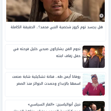
هل يجسد توم كروز شخصية النبي محمد؟.. الحقيقة الكاملة
نجوم الفن يشاركون صبحي خليل فرحته في
حفل زفاف ابنته
روفانا أيمن طه.. فنانة تشكيلية شابة صنعت
اسمها بالإبداع وحصدت الجوائز منذ الصغر
نبيل أبوالياسين: «الفار السياسي»