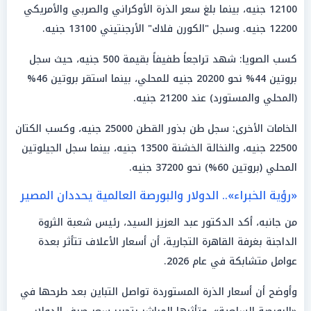
12100 جنيه، بينما بلغ سعر الذرة الأوكراني والصربي والأمريكي
12200 جنيه. وسجل "الكورن فلاك" الأرجنتيني 13100 جنيه.
كسب الصويا: شهد تراجعاً طفيفاً بقيمة 500 جنيه، حيث سجل
بروتين 44% نحو 20200 جنيه للمحلي، بينما استقر بروتين 46%
(المحلي والمستورد) عند 21200 جنيه.
الخامات الأخرى: سجل طن بذور القطن 25000 جنيه، وكسب الكتان
22500 جنيه، والنخالة الخشنة 13500 جنيه، بينما سجل الجيلوتين
المحلي (بروتين 60%) نحو 37200 جنيه.
«رؤية الخبراء».. الدولار والبورصة العالمية يحددان المصير
من جانبه، أكد الدكتور عبد العزيز السيد، رئيس شعبة الثروة
الداجنة بغرفة القاهرة التجارية، أن أسعار الأعلاف تتأثر بعدة
عوامل متشابكة في عام 2026.
وأوضح أن أسعار الذرة المستوردة تواصل التباين بعد طرحها في