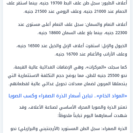
أعلاف الطيور: سجل طن علف البط 19700 جنيه، بينما استقر علف
الحمام عند 21000 جنيه، وعلف الرومي عند 21500 جنيه.
أعلاف النعام والسمان: سجل علف النعام أعلى مستوى عند
22300 جنيه، بينما بلغ علف السمان 18600 جنيه.
الخيول والإبل: استقرت أعلاف الإبل والخيل عند 16500 جنيه،
وعلف الأرانب والأغنام عند 16700 جنيه.
كما سجلت «المركزات»، وهي الإضافات الغذائية عالية القيمة،
نحو 25500 جنيه للطن، مما يوضح حجم التكلفة الاستثمارية التي
يتحملها المربون لضمان معدلات تحويل غذائي عالية لقطعانهم.
«المواد الخام».. تباين أسعار الذرة الصفراء وكسب الصويا
تعتبر الذرة والصويا المحرك الأساسي لصناعة الأعلاف، وقد
شهدت أسعارهما اليوم تبايناً ملحوظاً:
الذرة الصفراء: سجل الطن المستورد (الأرجنتيني والبرازيلي) نحو