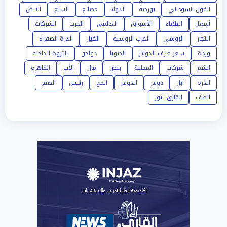
الفول السوداني
بورصة
الدولا
مصانع
السلع
البيض
أسعار
الثلاثاء
الأسواق
العالمي
الحرب
الشركات
التجار
الروسي
الحرب الروسية
الخيل
الذرة الصفراء
وردة
سعر صرف الدولار
الصويا
دواجن
الثروة الداجنة
الشم
شركات
المحلية
بيض
مال
الأب
القاهرة
الذرة
آبل
دولار
الدولار
المخ
رئيس
الصفر
الصف
القارئ نيوز