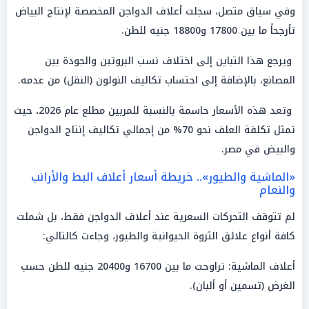
وفي سياق متصل، سجلت أعلاف الدواجن المخصصة لإنتاج البياض
تأرجحاً ما بين 17800 و18800 جنيه للطن.
ويرجع هذا التباين إلى اختلاف نسب البروتين والجودة بين
المصانع، بالإضافة إلى احتساب تكاليف النولون (النقل) من عدمه.
وتعد هذه الأسعار حاسمة بالنسبة للمربين مطلع عام 2026، حيث
تمثل تكلفة العلف نحو 70% من إجمالي تكاليف إنتاج الدواجن
والبيض في مصر.
«الماشية والطيور».. خريطة أسعار أعلاف البط والأرانب
والنعام
لم تتوقف التحركات السعرية عند أعلاف الدواجن فقط، بل شملت
كافة أنواع علائق الثروة الحيوانية والطيور، وجاءت كالتالي:
أعلاف الماشية: تراوحت ما بين 16700 و20400 جنيه للطن حسب
الغرض (تسمين أو ألبان).