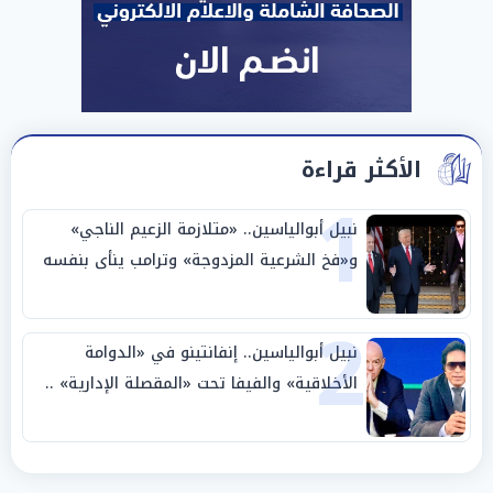
الأكثر قراءة
1
نبيل أبوالياسين.. «متلازمة الزعيم الناجي»
و«فخ الشرعية المزدوجة» وترامب ينأى بنفسه
وحليفه في «ميتم استراتيجي»
2
نبيل أبوالياسين.. إنفانتينو في «الدوامة
الأخلاقية» والفيفا تحت «المقصلة الإدارية» ..
«عبادة العرش وجنازة المصداقية»