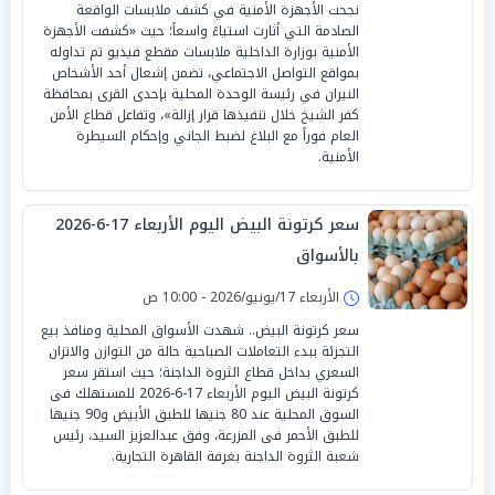
نجحت الأجهزة الأمنية في كشف ملابسات الواقعة
الصادمة التي أثارت استياءً واسعاً؛ حيث «كشفت الأجهزة
الأمنية بوزارة الداخلية ملابسات مقطع فيديو تم تداوله
بمواقع التواصل الاجتماعي، تضمن إشعال أحد الأشخاص
النيران في رئيسة الوحدة المحلية بإحدى القرى بمحافظة
كفر الشيخ خلال تنفيذها قرار إزالة»، وتفاعل قطاع الأمن
العام فوراً مع البلاغ لضبط الجاني وإحكام السيطرة
الأمنية.
سعر كرتونة البيض اليوم الأربعاء 17-6-2026
بالأسواق
الأربعاء 17/يونيو/2026 - 10:00 ص
سعر كرتونة البيض.. شهدت الأسواق المحلية ومنافذ بيع
التجزئة ببدء التعاملات الصباحية حالة من التوازن والاتزان
السعري بداخل قطاع الثروة الداجنة؛ حيث استقر سعر
كرتونة البيض اليوم الأربعاء 17-6-2026 للمستهلك فى
السوق المحلية عند 80 جنيها للطبق الأبيض و90 جنيها
للطبق الأحمر فى المزرعة، وفق عبدالعزيز السيد، رئيس
شعبة الثروة الداجنة بغرفة القاهرة التجارية.