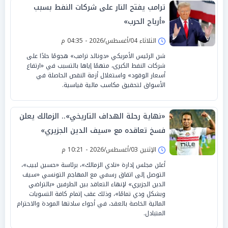
ترامب يفتح النار على شركات النفط بسبب
«أرباح الحرب»
الثلاثاء 04/أغسطس/2026 - 04:35 م
شن الرئيس الأمريكي «دونالد ترامب» هجومًا حادًا على
شركات النفط الكبرى، متهمًا إياها بالتسبب في «ارتفاع
أسعار الوقود» واستغلال أزمة النقص الحاصلة في
الأسواق لتحقيق مكاسب مالية قياسية.
«نهاية رحلة الهداف التاريخي».. الزمالك يعلن
فسخ تعاقده مع «سيف الدين الجزيري»
الإثنين 03/أغسطس/2026 - 10:21 م
أعلن مجلس إدارة «نادي الزمالك»، برئاسة «حسين لبيب»،
التوصل إلى اتفاق رسمي مع المهاجم التونسي «سيف
الدين الجزيري» لإنهاء التعاقد بين الطرفين «بالتراضي
وبشكل ودي تمامًا»، وذلك عقب إتمام كافة التسويات
المالية الخاصة بالعقد، في أجواء سادتها المودة والاحترام
المتبادل.