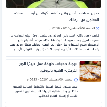
«دول عصابة».. أنس وائل يكشف كواليس أزمة استبعاده
المفاجئ من الزمالك
الجمعة 07/أغسطس/2026 - 02:58 م
كشف «أنس وائل»، لاعب نادي الزمالك، عن تفاصيل أزمة رحيله المفاجئ عن
صفوف الفريق بعد مسيرة استمرت «14 عامًا»، موضحًا أنه أُبلغ بقرار
الاستبعاد وعدم استمراره قبل «غلق باب القيد» بساعات قليلة، وذلك عقب
رفع اسمه من «القائمة الأولى» ليصبح لاعبًا حرًا يحق له التوقيع لأي نادٍ.
«وجبة صحية».. طريقة عمل «بيتزا الجبن
القريش» الغنية بالبروتين
الخميس 06/أغسطس/2026 - 06:33 م
يبحث عشاق اللياقة البدنية والأنظمة الغذائية الصحية
دائمًا عن بدائل شهية للوجبات السريعة دون الشعور
بالذنب أو إفساد النظام الغذائي.