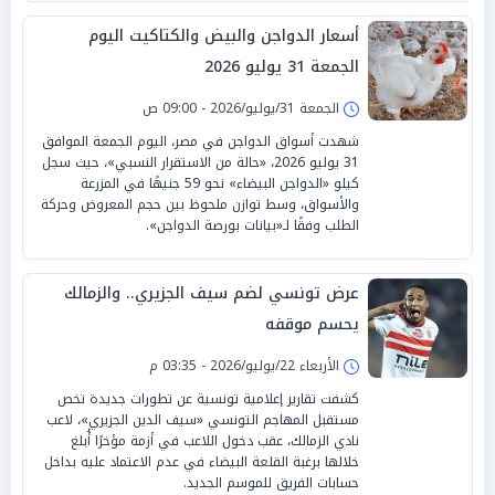
أسعار الدواجن والبيض والكتاكيت اليوم
الجمعة 31 يوليو 2026
الجمعة 31/يوليو/2026 - 09:00 ص
شهدت أسواق الدواجن في مصر، اليوم الجمعة الموافق
31 يوليو 2026، «حالة من الاستقرار النسبي»، حيث سجل
كيلو «الدواجن البيضاء» نحو 59 جنيهًا في المزرعة
والأسواق، وسط توازن ملحوظ بين حجم المعروض وحركة
الطلب وفقًا لـ«بيانات بورصة الدواجن».
عرض تونسي لضم سيف الجزيري.. والزمالك
يحسم موقفه
الأربعاء 22/يوليو/2026 - 03:35 م
كشفت تقارير إعلامية تونسية عن تطورات جديدة تخص
مستقبل المهاجم التونسي «سيف الدين الجزيري»، لاعب
نادي الزمالك، عقب دخول اللاعب في أزمة مؤخرًا أُبلغ
خلالها برغبة القلعة البيضاء في عدم الاعتماد عليه بداخل
حسابات الفريق للموسم الجديد.