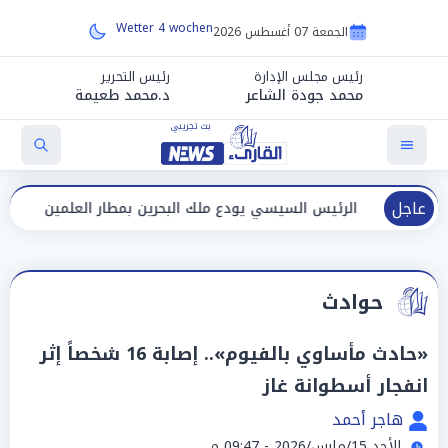
More forecasts:
Wetter 4 wochen
الجمعة 07 أغسطس 2026
رئيس مجلس الإدارة
رئيس التحرير
محمد جودة الشاعر
د.محمد طعيمة
عاجل
الرئيس السيسي يودع ملك البحرين بمطار العلمين بعد انتهاء زيارته لم
حوادث
«حادث مأساوي بالفيوم».. إصابة 16 شخصاً إثر
انفجار أسطوانة غاز
هاجر أحمد
الأحد 15/مارس/2026 - 09:47 م