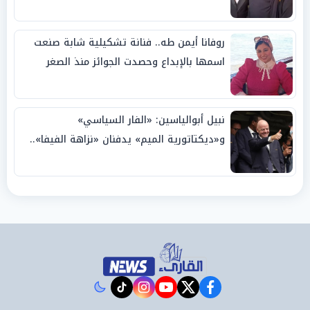
روفانا أيمن طه.. فنانة تشكيلية شابة صنعت
اسمها بالإبداع وحصدت الجوائز منذ الصغر
نبيل أبوالياسين: «الفار السياسي»
و«ديكتاتورية الميم» يدفنان «نزاهة الفيفا»..
وإقالة «إنفانتينو» باتت حتمية
instagram
tiktok
youtube
twitter
facebook