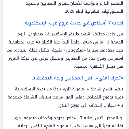
المحضر اللازم بالواقعة لضمان حقوق المصابين وتحديد
المسؤوليات القانونية لعام 2026.
إصابة 7 أشخاص في حادث مروع غرب الإسكندرية
في حادث مختلف، شهد طريق الإسكندرية الصحراوي، اليوم
الجمعة 13 مارس 2026، حادثاً أليماً عند الكيلو 43 غرب المحافظة،
حيث تصادمت سيارتا «ميكروباص» نتيجة اختلال عجلة القيادة، مما
أسفر عن وقوع عدد من المصابين وتعطل جزئي في حركة المرور
قبل تدخل الأجهزة المعنية.
«تحرك أمني».. نقل المصابين وبدء التحقيقات
تلقى قسم شرطة «العامرية ثان» بلاغاً من نجدة الإسكندرية
يفيد بوقوع التصادم، وعلى الفور هرعت سيارات الشرطة مدعومة
بـ 4 سيارات إسعاف إلى موقع البلاغ.
وبالفحص، تبين إصابة 7 أشخاص بجروح وكدمات متفرقة، جرى
نقلهم فوراً إلى «مستشفى العامرية العام» لتلقي الرعاية