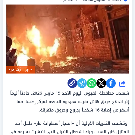
حريق - أرشيفية
شارك
شهدت محافظة الفيوم، اليوم الأحد 15 مارس 2026، حادثاً أليماً
إثر اندلاع حريق هائل بقرية «جردو» التابعة لمركز إطسا، مما
أسفر عن إصابة 16 شخصاً بجروح وحروق متفرقة.
وكشفت التحريات الأولية أن «انفجار أسطوانة غاز» داخل أحد
المنازل كان السبب وراء اشتعال النيران التي انتشرت بسرعة في