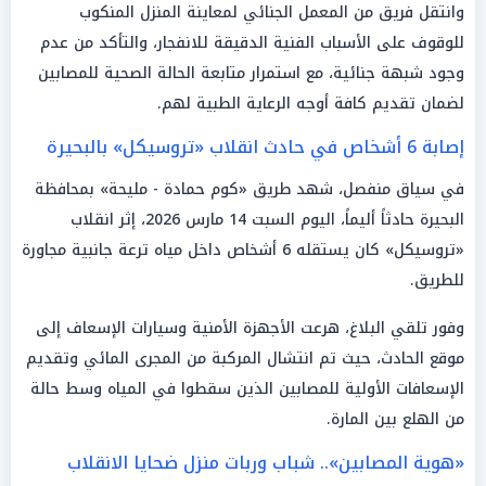
وانتقل فريق من المعمل الجنائي لمعاينة المنزل المنكوب
للوقوف على الأسباب الفنية الدقيقة للانفجار، والتأكد من عدم
وجود شبهة جنائية، مع استمرار متابعة الحالة الصحية للمصابين
لضمان تقديم كافة أوجه الرعاية الطبية لهم.
إصابة 6 أشخاص في حادث انقلاب «تروسيكل» بالبحيرة
في سياق منفصل، شهد طريق «كوم حمادة - مليحة» بمحافظة
البحيرة حادثاً أليماً، اليوم السبت 14 مارس 2026، إثر انقلاب
«تروسيكل» كان يستقله 6 أشخاص داخل مياه ترعة جانبية مجاورة
للطريق.
وفور تلقي البلاغ، هرعت الأجهزة الأمنية وسيارات الإسعاف إلى
موقع الحادث، حيث تم انتشال المركبة من المجرى المائي وتقديم
الإسعافات الأولية للمصابين الذين سقطوا في المياه وسط حالة
من الهلع بين المارة.
«هوية المصابين».. شباب وربات منزل ضحايا الانقلاب