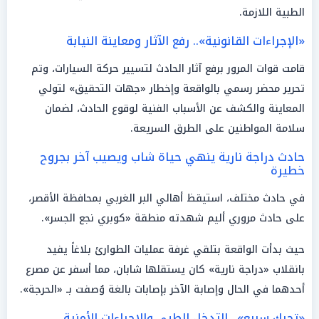
الطبية اللازمة.
«الإجراءات القانونية».. رفع الآثار ومعاينة النيابة
قامت قوات المرور برفع آثار الحادث لتسيير حركة السيارات، وتم
تحرير محضر رسمي بالواقعة وإخطار «جهات التحقيق» لتولي
المعاينة والكشف عن الأسباب الفنية لوقوع الحادث، لضمان
سلامة المواطنين على الطرق السريعة.
حادث دراجة نارية ينهي حياة شاب ويصيب آخر بجروح
خطيرة
في حادث مختلف، استيقظ أهالي البر الغربي بمحافظة الأقصر،
على حادث مروري أليم شهدته منطقة «كوبري نجع الجسر».
حيث بدأت الواقعة بتلقي غرفة عمليات الطوارئ بلاغاً يفيد
بانقلاب «دراجة نارية» كان يستقلها شابان، مما أسفر عن مصرع
أحدهما في الحال وإصابة الآخر بإصابات بالغة وُصفت بـ «الحرجة».
«تحرك سريع».. التدخل الطبي والإجراءات الأمنية