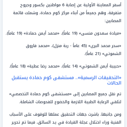
أسفر المعاينة الأولية عن إصابة 6 مواطنين بكسور وجروح
متفرقة، وهم جميعاً من أبناء مركز كوم حمادة، وشملت قائمة
المصابين:
«ميادة سعدون منسى» (19 عاماً)، «محمد أيمن حمادة» (19 عاماً).
«سحر محمد البرى» (45 عاماً - ربة منزل)، «محمد فاروق
الشموتي» (21 عاماً).
«حبيبة أيمن الشموتي» (14 عاماً)، «محمد رضا عطية» (18 عاماً).
«التحقيقات الرسمية».. مستشفى كوم حمادة يستقبل
الحالات
تم نقل جميع المصابين إلى «مستشفى كوم حمادة التخصصي»
لتلقي الرعاية الطبية اللازمة والخضوع للفحوصات الشاملة.
ومن جانبها، باشرت جهات التحقيق عملها للوقوف على الأسباب
الفنية وراء اختلال عجلة القيادة في يد السائق، فيما تم تحرير