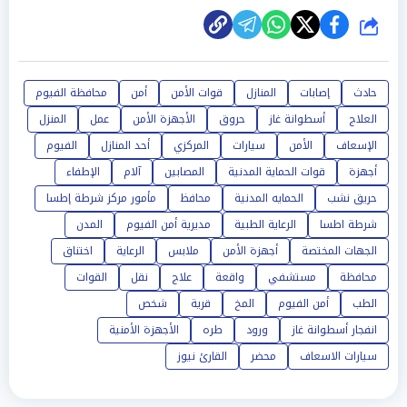
شارك
حادث
إصابات
المنازل
قوات الأمن
أمن
محافظة الفيوم
العلاج
أسطوانة غاز
حروق
الأجهزة الأمن
عمل
المنزل
الإسعاف
الأمن
سيارات
المركزي
أحد المنازل
الفيوم
أجهزة
قوات الحماية المدنية
المصابين
آلام
الإطفاء
حريق نشب
الحمايه المدنية
محافظ
مأمور مركز شرطة إطسا
شرطة اطسا
الرعاية الطبية
مديرية أمن الفيوم
المدن
الجهات المختصة
أجهزة الأمن
ملابس
الرعاية
اختناق
محافظة
مستشفي
واقعة
علاج
نقل
القوات
الطب
أمن الفيوم
المخ
قرية
شخص
انفجار أسطوانة غاز
ورود
طره
الأجهزة الأمنية
سيارات الاسعاف
محضر
القارئ نيوز