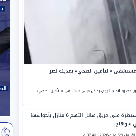
بمستشفى «التأمين الصحي» بمدينة نصر
يق محدود اندلع، اليوم، بداخل مبنى مستشفى «التأمين الصحي»
السيطرة على حريق هائل التهم 6 منازل بأحواشها
 سوهاج
لأربعاء 29/يوليو/2026 - 07:40 م