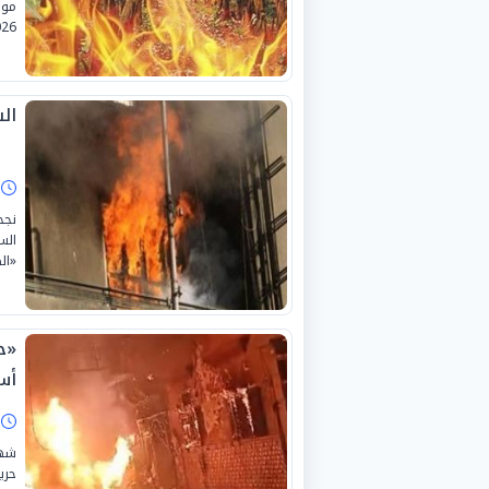
26.
ال
ا
الس
«ال
أس
ا