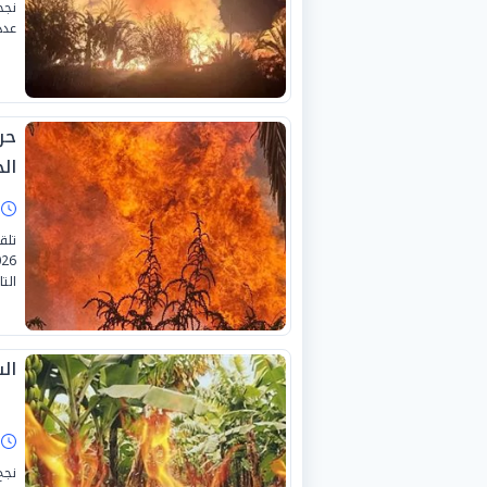
نجح
عدد
حر
ال
ا
التا
ال
ا
نجح