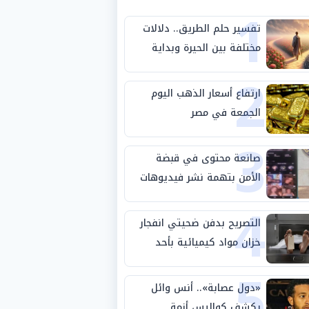
1
تفسير حلم الطريق.. دلالات
مختلفة بين الحيرة وبداية
2
مرحلة جديدة
ارتفاع أسعار الذهب اليوم
الجمعة في مصر
3
صانعة محتوى في قبضة
الأمن بتهمة نشر فيديوهات
4
خادشة للحياء
التصريح بدفن ضحيتي انفجار
خزان مواد كيميائية بأحد
5
مصانع الفيوم
«دول عصابة».. أنس وائل
يكشف كواليس أزمة