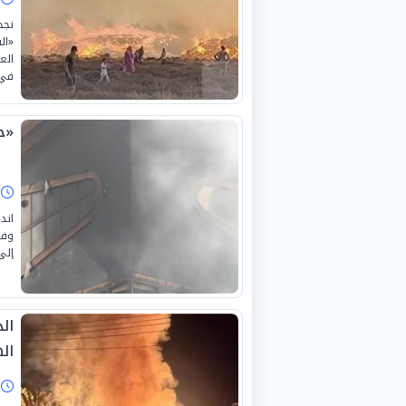
نجح
«ال
الع
في 
«ح
ا
اند
وفو
إلى
ال
ال
ا