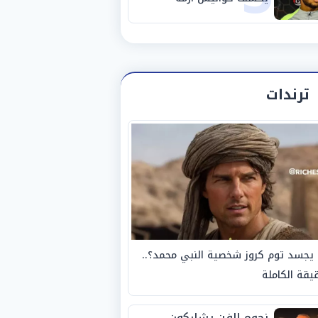
استبعاده المفاجئ من
الزمالك
ترندات
يجسد توم كروز شخصية النبي محمد؟..
يقة الكاملة
نجوم الفن يشاركون