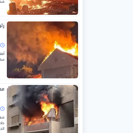
شخص
زلز
ا
سقو
مصرع 3 أطفال في
ا
شهد
حاد
الجمعة 3