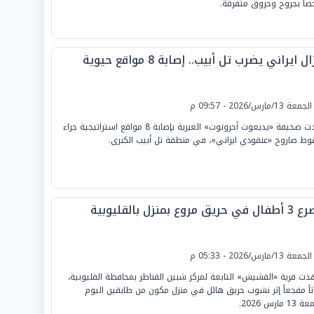
اً بجروح وحروق متفرقة.
ال ايراني يضرب تل أبيب.. إصابة 8 مواقع حيوية
لجمعة 13/مارس/2026 - 09:57 م
أفادت صحيفة «يديعوت أحرونوت» العبرية بإصابة 8 مواقع استراتيجية جراء
ط صاروخ «عنقودي ايراني»، في منطقة تل أبيب الكبرى.
 حريق مروع بمنزل بالقليوبية
لجمعة 13/مارس/2026 - 05:33 م
ت قرية «القشيش» التابعة لمركز شبين القناطر بمحافظة القليوبية،
ثاً مفجعاً إثر نشوب حريق هائل في منزل مكون من طابقين اليوم
1 مارس 2026.