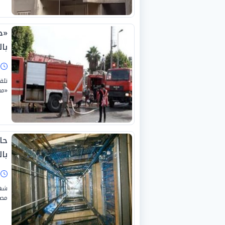
«ح
با
ا
تلق
«مس
حا
بال
ا
شهد
مصر