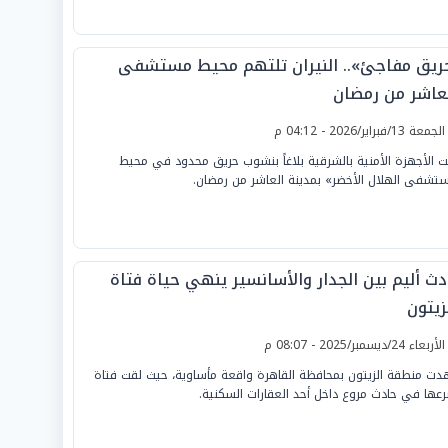
ريق مفاجئ».. النيران تلتهم محيط مستشفى
لعاشر من رمضان
لجمعة 13/فبراير/2026 - 04:12 م
ت الأجهزة الأمنية بالشرقية بلاغاً بنشوب حريق محدود في محيط
تشفى الهلال الأخضر» بمدينة العاشر من رمضان.
دث أليم بين الجدار والأسانسير ينهي حياة فتاة
زيتون
لأربعاء 24/ديسمبر/2025 - 08:07 م
ت منطقة الزيتون بمحافظة القاهرة واقعة مأساوية، حيث لقت فتاة
عها في حادث مروع داخل أحد العقارات السكنية.