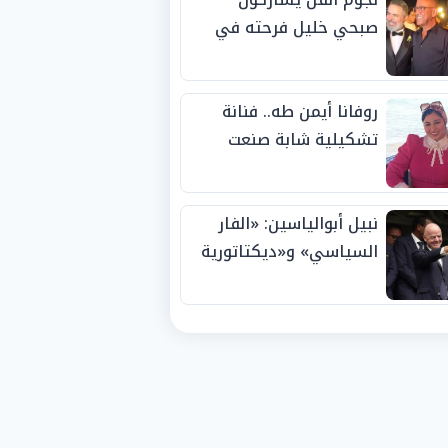
صبحي خليل فرحته في
حفل زفاف ابنته
روفانا أيمن طه.. فنانة
تشكيلية شابة صنعت
اسمها بالإبداع وحصدت
الجوائز منذ الصغر
نبيل أبوالياسين: «الفار
السياسي» و«ديكتاتورية
الميم» يدفنان «نزاهة
الفيفا».. وإقالة
«إنفانتينو» باتت حتمية