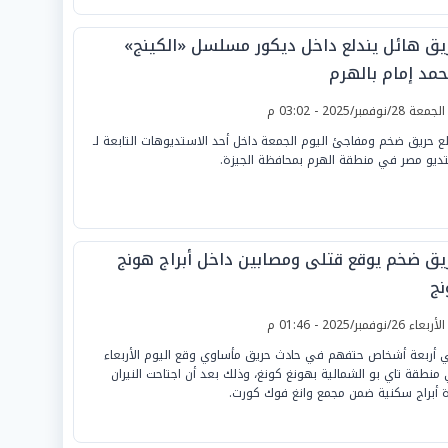
يق هائل يندلع داخل ديكور مسلسل «الكينج»
حمد إمام بالهرم
لجمعة 28/نوفمبر/2025 - 03:02 م
لع حريق ضخم ومفاجئ اليوم الجمعة داخل أحد الاستديوهات التابعة لـ
ديو مصر في منطقة الهرم بمحافظة الجيزة.
يق ضخم يوقع قتلى ومصابين داخل أبراج هونج
نج
لأربعاء 26/نوفمبر/2025 - 01:46 م
 أربعة أشخاص حتفهم في حادث حريق مأساوي وقع اليوم الأربعاء
منطقة تاي بو الشمالية بهونغ كونغ، وذلك بعد أن اجتاحت النيران
 أبراج سكنية ضمن مجمع وانغ فوك كورت.