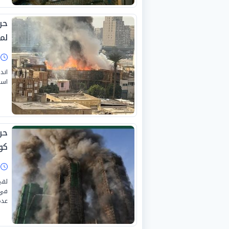
حر
لم
ا
اند
است
حر
كو
ا
لقي
في 
عدة