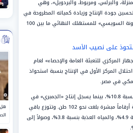
منزلة، والبرلس، ومريوط، والبردويل»، وهي
حسين جودة الإنتاج وزيادة كمياته المطروحة في
الأسواق، حيث تراوحت أسعار «المكرونة السويسي» للمستهلك النهائي ما بين 100
ستحوذ على نصيب الأسد
جهاز المركزي للتعبئة العامة والإحصاء» لعام
 احتلال المركز الأول في الإنتاج بنسبة استحواذ
وتأتي البحيرات في المرتبة الثانية بنسبة 10.8%، بينما يسجل إنتاج «الجمبري» في
المزارع المتخصصة مثل مزرعة الديبة أرقاماً مبشرة بلغت نحو 102 طن. وتتوزع باقي
هل 
الحق
نسب الإنتاج بين المياه البحرية بنسبة 4.9%، والمياه العذبة بنسبة 3.8%، وصولاً إلى