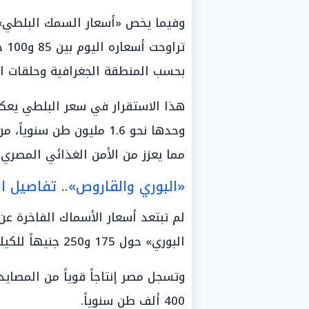
وفيما يخص «أسعار السمك البلطي»، 
ترا
بحسب المنطقة الجغرافية وحلقات ا
هذا الاستقرار في سعر البلطي يعك
مما يعزز من الأمن الغذائي المصري 
«البوري والقاروص».. تفاصيل ال
لم تبتعد أسعار الأسماك الفاخرة ع
البوري» حول 175 و250 جنيهاً للكيلو.
وتسجل مصر إنتاجاً قوياً من المصايد 
400 ألف طن سنوياً.