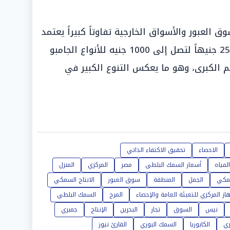
لعبور والأسواق الخارجية تفاوتاً كبيراً يعتمد
على الحجم، حيث بدأت الأسعار من 250 جنيهاً لتصل إلى 1000 جنيه للأنواع الجامبو
 الكبرى، وهو ما يعكس التنوع الكبير في
الاحصاء
تحقيق الاكتفاء الذاتي
المياه
أسعار السمك البلطى
مصر
المركزي
المنزل
سمكي
الجمل
المنطقة
سوق العبور
الانتاج السمكي
هاز المركزي للتعبئة العامة والإحصاء
المرج
السمك البلطي
نيس
السوق
تجار
البحرين
الإنتاج
جمبري
ري
الكابوريا
السمك البوري
القارئ نيوز