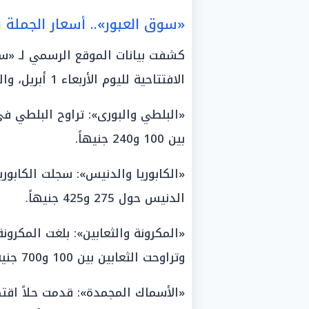
«سوق العبور».. أسعار الجملة 
كشفت بيانات الموقع الرسمي لـ «سو
الافتتاحية لليوم الأربعاء 1 أبريل، والتي جاءت كالتالي:
بين 100 و240 جنيهاً.
الدنيس حول 275 و425 جنيهاً.
وتراوحت الثعابين بين 100 و700 جنيه حسب الأحجام الجامبو.
«الأسماك المجمدة»: قدمت حلاً اقتص