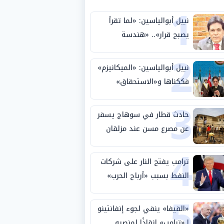
1
نبيل أبوالياسين: «لما تقرأ
يصبح قرار».. «هندسة
2
الاستثمار السيادي» بين «ربط
الجيب بالوطن» و«سيادة
نبيل أبوالياسين: «الميكانيزم»
الكلمة»
فككناها و«الاستحقاق»
3
حتمية.. «تفعيل الإرادة»
مهمة الجامعة العربية
حادث قطار في سوهاج يسفر
عن مصرع مسن عند مزلقان
4
المراغة
ترامب يفتح النار على شركات
النفط بسبب «أرباح الحرب»
5
«الفيفا» ينفي لجوء إنفانتينو
لـ«ترامب» إنقاذًا لمنصبه