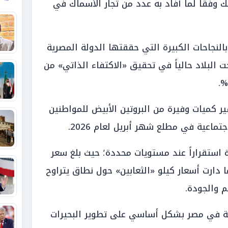
، الموافق 1 أبريل 2026، وذلك وفقاً لما أفاد به عدد من تجار الأسماك في
النجاحات الكبيرة التي حققتها الدولة المصرية
البلاد حالياً في تحقيق «الاكتفاء الذاتي» من
 كميات وفيرة من البروتين الأبيض للمواطنين
ماعية في مطلع شهر أبريل لعام 2026.
استقراراً عند مستويات محددة؛ حيث بلغ سعر
و 250 جنيهاً، بينما دارت أسعار كيلو «الثعابين» حول نطاق يتراوح
ية في مصر بشكل أساسي على تطوير البحيرات