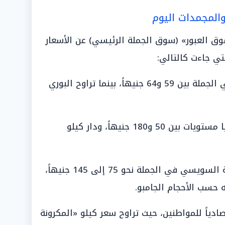
والمجمدات اليوم
ق العبور» (سوق الجملة الرئيسي) عن الأسعار
«البلطي والبورى»: تراوح البلطي في الجملة بين 59 و64 جنيهاً، بينما تراوح البوري
«الكابوريا والدنيس»: سجلت الكابوريا مستويات بين 50 و180 جنيهاً، ودار كيلو
«المكرونة والثعابين»: بلغت المكرونة السويسي في الجملة نحو 75 إلى 145 جنيهاً،
ادياً للمواطنين، حيث تراوح سعر كيلو «المكرونة