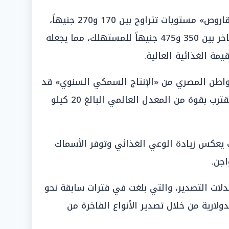
وفي ذات السياق، سجلت أسعار «القاروص» مستويات تتراوح بين 170 و270 جنيهاً،
بينما تراوح سعر كيلو «الدنيس» الفاخر بين 350 و475 جنيهاً للمستهلك، مما يجعله
يمة الغذائية العالية.
مواطن المصري من «الإنتاج السمكي السنوي» قد
وصل إلى 18 كيلو جراماً، وهو رقم يقترب بقوة من المعدل العالمي البالغ 20 كيلو
 يعكس زيادة الوعي الغذائي وتوفر الأسماك
اجن.
لات التصدير، والتي بلغت في فترات سابقة نحو
دولارية من خلال تصدير الأنواع الفاخرة من