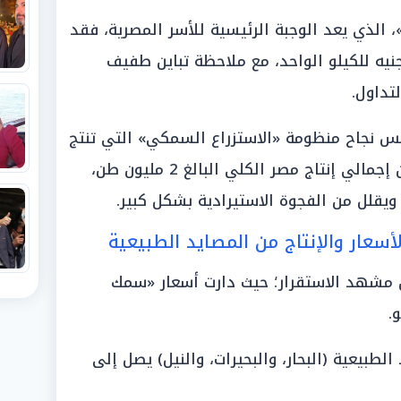
الذي يعد الوجبة الرئيسية للأسر المصرية، فقد
وحت أسعاره اليوم بين 85 و100 جنيه للكيلو الواحد، مع ملاحظة تباين طفيف
لتداول.
س نجاح منظومة «الاستزراع السمكي» التي تنتج
وحدها نحو 1.6 مليون طن سنوياً، من إجمالي إنتاج مصر الكلي البالغ 2 مليون طن،
ويقلل من الفجوة الاستيرادية بشكل كبير.
أسعار والإنتاج من المصايد الطبيعية
ن مشهد الاستقرار؛ حيث دارت أسعار «سمك
الطبيعية (البحار، والبحيرات، والنيل) يصل إلى