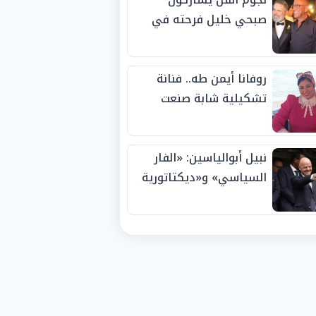
صبحي خليل فرحته في
حفل زفاف ابنته
روفانا أيمن طه.. فنانة
تشكيلية شابة صنعت
اسمها بالإبداع وحصدت
الجوائز منذ الصغر
نبيل أبوالياسين: «الفار
السياسي» و«ديكتاتورية
الميم» يدفنان «نزاهة
الفيفا».. وإقالة
«إنفانتينو» باتت حتمية