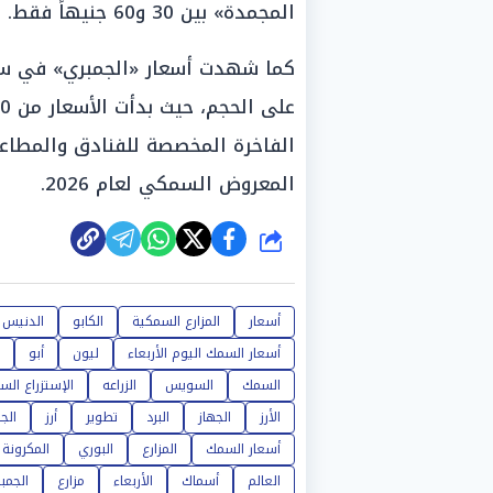
المجمدة» بين 30 و60 جنيهاً فقط.
كما شهدت أسعار «الجمبري» في سوق ا
الفاخرة المخصصة للفنادق والمطاعم
المعروض السمكي لعام 2026.
شارك
أسعار
المزارع السمكية
الكابو
الدنيس
أسعار السمك اليوم الأربعاء
ليون
أبو
السمك
السويس
الزراعه
الإستزراع ال
الأرز
الجهاز
البرد
تطوير
أرز
الج
أسعار السمك
المزارع
البوري
المكرونة
العالم
أسماك
الأربعاء
مزارع
الجمب