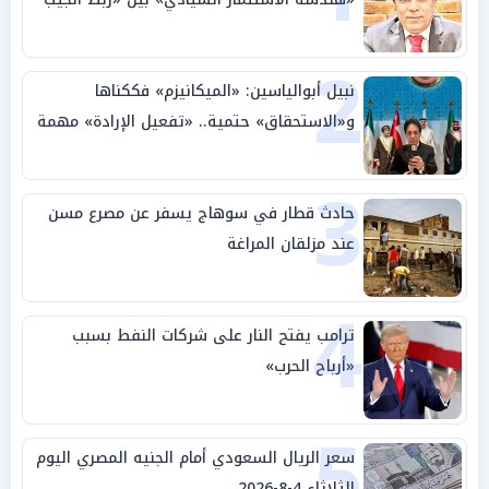
بالوطن» و«سيادة الكلمة»
2
نبيل أبوالياسين: «الميكانيزم» فككناها
و«الاستحقاق» حتمية.. «تفعيل الإرادة» مهمة
الجامعة العربية
3
حادث قطار في سوهاج يسفر عن مصرع مسن
عند مزلقان المراغة
4
ترامب يفتح النار على شركات النفط بسبب
«أرباح الحرب»
5
سعر الريال السعودي أمام الجنيه المصري اليوم
الثلاثاء 4-8-2026