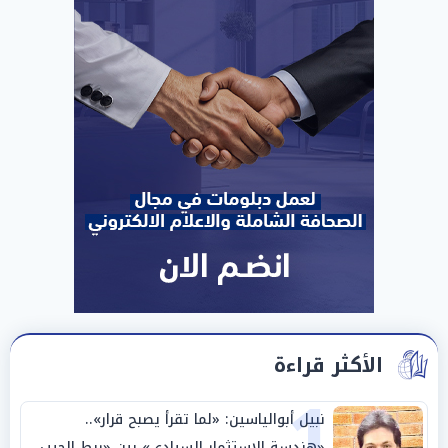
الأكثر قراءة
1
نبيل أبوالياسين: «لما تقرأ يصبح قرار»..
«هندسة الاستثمار السيادي» بين «ربط الجيب