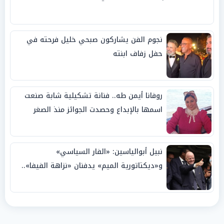
نجوم الفن يشاركون صبحي خليل فرحته في
حفل زفاف ابنته
روفانا أيمن طه.. فنانة تشكيلية شابة صنعت
اسمها بالإبداع وحصدت الجوائز منذ الصغر
نبيل أبوالياسين: «الفار السياسي»
و«ديكتاتورية الميم» يدفنان «نزاهة الفيفا»..
وإقالة «إنفانتينو» باتت حتمية