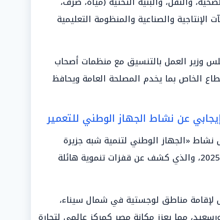
حية، والنقل، والبنية التحتية (مياه، صرف،
آت الإنتاجية والصناعية والمنظومة التعليمية
س وزير العمل بالتنسيق مع منظمات أصحاب
طاع الخاص بما يخدم المصلحة العامة ويحافظ
إيجابي عن نشاط الجهاز الوطني للتعمير
 نشاط «الجهاز الوطني لتنمية شبه جزيرة
سيناء» خلال النصف الثاني من عام 2025، والذي كشف عن قفزات تنموية هائلة
ٍ لإقامة مناطق لوجستية في شمال سيناء،
رسعيد، مما يعزز مكانة مصر كمركز عالمي لتجارة