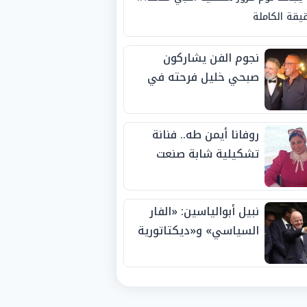
يقة الكاملة
نجوم الفن يشاركون
صبحي خليل فرحته في
حفل زفاف ابنته
روفانا أيمن طه.. فنانة
تشكيلية شابة صنعت
اسمها بالإبداع وحصدت
الجوائز منذ الصغر
نبيل أبوالياسين: «الفار
السياسي» و«ديكتاتورية
الميم» يدفنان «نزاهة
الفيفا».. وإقالة
«إنفانتينو» باتت حتمية