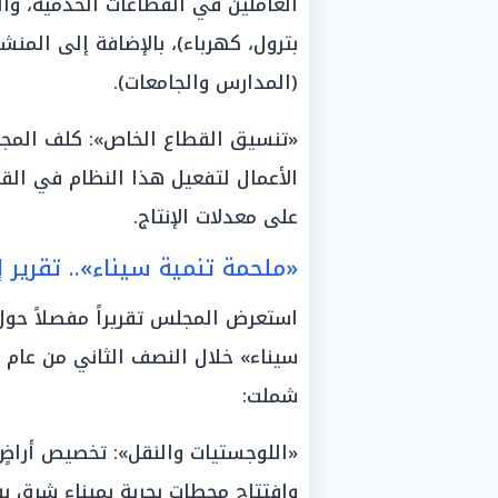
العاملين في القطاعات الخدمية، والص
بترول، كهرباء)، بالإضافة إلى المنش
(المدارس والجامعات).
«تنسيق القطاع الخاص»: كلف المجل
الأعمال لتفعيل هذا النظام في الق
على معدلات الإنتاج.
«ملحمة تنمية سيناء».. تقرير 
استعرض المجلس تقريراً مفصلاً حول
شملت:
«اللوجستيات والنقل»: تخصيص أراض
وافتتاح محطات بحرية بميناء شرق بو