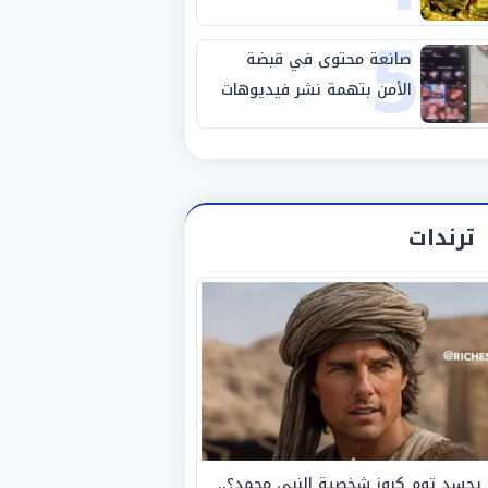
5
صانعة محتوى في قبضة
الأمن بتهمة نشر فيديوهات
خادشة للحياء
ترندات
يجسد توم كروز شخصية النبي محمد؟..