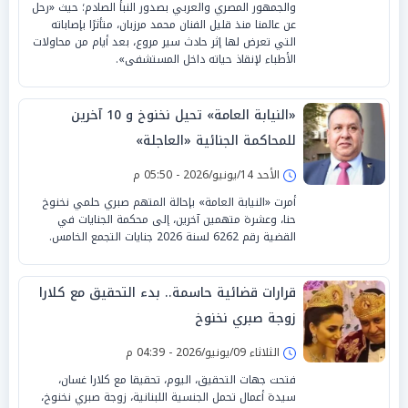
والجمهور المصري والعربي بصدور النبأ الصادم؛ حيث «رحل
عن عالمنا منذ قليل الفنان محمد مرزبان، متأثرًا بإصاباته
التي تعرض لها إثر حادث سير مروع، بعد أيام من محاولات
الأطباء لإنقاذ حياته داخل المستشفى».
«النيابة العامة» تحيل نخنوخ و 10 آخرين
للمحاكمة الجنائية «العاجلة»
الأحد 14/يونيو/2026 - 05:50 م
أمرت «النيابة العامة» بإحالة المتهم صبري حلمي نخنوخ
حنا، وعشرة متهمين آخرين، إلى محكمة الجنايات في
القضية رقم 6262 لسنة 2026 جنايات التجمع الخامس.
قرارات قضائية حاسمة.. بدء التحقيق مع كلارا
زوجة صبري نخنوخ
الثلاثاء 09/يونيو/2026 - 04:39 م
فتحت جهات التحقيق، اليوم، تحقيقا مع كلارا غسان،
سيدة أعمال تحمل الجنسية اللبنانية، زوجة صبري نخنوخ،