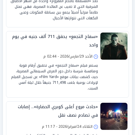
تُعد «المسقعة باللحم المفروم» واحدة من أشهر الأطباق
الشرقية التي لا تغيب عن المائدة المصرية، فهي تمثل
طابعاً منزلياً أصيلاً يجمع بين بساطة المكونات وغنى
النكهات التي تتوارثها الأجيال.
«سفاح التجمع» يحقق 711 ألف جنيه في يوم
واحد
الأحد 29/مارس/2026 - 02:44 م
يستمر فيلم «سفاح التجمع» في تحقيق أرقام قوية
ومنافسة شرسة داخل دور العرض السينمائي المصرية،
حيث كشفت بيانات موقع «Film Yard» عن تسجيل الفيلم
لإيرادات يومية بلغت 711,498 جنيهاً خلال ليلة أمس
السبت.
«حادث مروع أعلى كوبري الحضارة».. إصابات
في تصادم نصف نقل
الثلاثاء 24/فبراير/2026 - 11:17 م