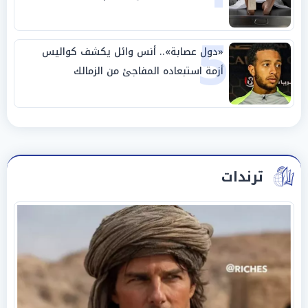
5
«دول عصابة».. أنس وائل يكشف كواليس
أزمة استبعاده المفاجئ من الزمالك
ترندات