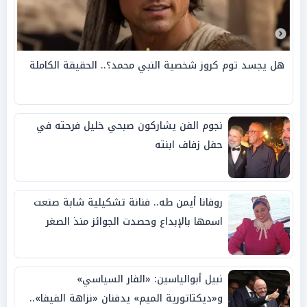
هل يجسد توم كروز شخصية النبي محمد؟.. الحقيقة الكاملة
نجوم الفن يشاركون صبحي خليل فرحته في
حفل زفاف ابنته
روفانا أيمن طه.. فنانة تشكيلية شابة صنعت
اسمها بالإبداع وحصدت الجوائز منذ الصغر
نبيل أبوالياسين: «الفار السياسي»
و«ديكتاتورية الميم» يدفنان «نزاهة الفيفا»..