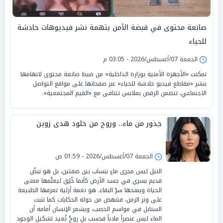
صانعة محتوى في قبضة الأمن بتهمة نشر فيديوهات خادشة
للحياء
الجمعة 07/أغسطس/2026 - 03:05 م
تمكنت «الأجهزة الأمنية بوزارة الداخلية» من ضبط صانعة محتوى لاتهامها
بنشر «مقاطع فيديو خادشة للحياء» عبر صفحاتها على مواقع التواصل
الاجتماعي، تتضمن الرقص بملابس تتنافى مع «القيم المجتمعية».
جذور من ماء.. وروح من خلود هدى زوين
الجمعة 07/أغسطس/2026 - 01:59 ص
النيل ليس مجرى ماءٍ ينساب بين ضفتين، بل هو نبضٌ
قديم يسري في جسد الأرض كأنما خُلِق ليعلّمها معنى
الحياة ويمنحها سرّ البقاء. هو نغمة أزلية تعزفها الطبيعة
على وتر الزمن، فتنهض من حوله الحكايات كما تنبت
السنابل في مواسم الخصب، ويشعر الإنسان أمامه أن
الماء ليس عنصراً مادياً فحسب بل روحٌ تُعيد تشكيل الوجود