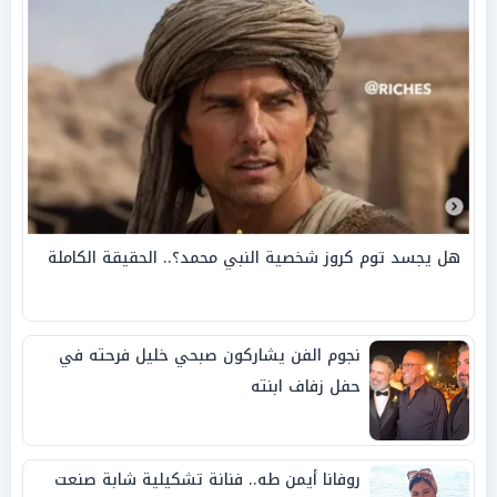
هل يجسد توم كروز شخصية النبي محمد؟.. الحقيقة الكاملة
نجوم الفن يشاركون صبحي خليل فرحته في
حفل زفاف ابنته
روفانا أيمن طه.. فنانة تشكيلية شابة صنعت