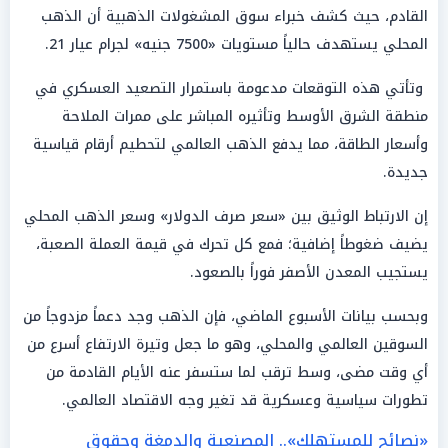
القادم، حيث كشف خبراء سوق المشغولات الذهبية أن الذهب
المحلي يستهدف حالياً مستويات «7500 جنيه» لجرام عيار 21.
وتأتي هذه التوقعات مدعومة باستمرار التصعيد العسكري في
منطقة الشرق الأوسط وتأثيره المباشر على ممرات الملاحة
وأسعار الطاقة، مما يدفع الذهب العالمي لتحطيم أرقام قياسية
جديدة.
إن الارتباط الوثيق بين «سعر صرف الدولار» وسعر الذهب المحلي
يضيف ضغوطاً إضافية؛ فمع كل تحرك في قيمة العملة الصعبة،
يستجيب المعدن الأصفر فوراً بالصعود.
وبحسب بيانات الأسبوع الماضي، فإن الذهب وجد دعماً مزدوجاً من
السوقين العالمي والمحلي، وهو ما جعل وتيرة الارتفاع أسرع من
أي وقت مضى، وسط ترقب لما ستسفر عنه الأيام القادمة من
تطورات سياسية وعسكرية قد تغير وجه الاقتصاد العالمي.
«نصائح للمستهلك».. المصنعية والدمغة وحقوق