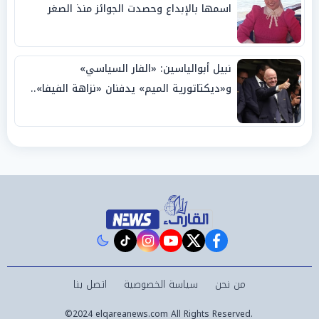
اسمها بالإبداع وحصدت الجوائز منذ الصغر
نبيل أبوالياسين: «الفار السياسي»
و«ديكتاتورية الميم» يدفنان «نزاهة الفيفا»..
وإقالة «إنفانتينو» باتت حتمية
instagram
tiktok
youtube
twitter
facebook
من نحن
سياسة الخصوصية
اتصل بنا
©2024 elqareanews.com All Rights Reserved.