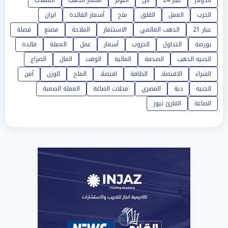
الدولار
عيار 24
آبل
التوتر
أسعار الذهب
العملات
الحرب
العمل
القلق
ملح
أسعار الفائدة
ايران
عيار 21
الذهب العالمي
الاستثمار
الملاحة
مصنع
فصلة
بورصة
التداول
الحروب
أسعار
عمل
العملة
فائدة
الجنيه الذهب
الصدفة
المالية
الوقت
المال
الصراع
الشراء
الاقتصاد
الطاقة
اقتصاد
الملح
الوزن
أمن
الجنيه
دية
المصري
محلات الصاغة
العملة الصعبة
الصاغة
القارئ نيوز