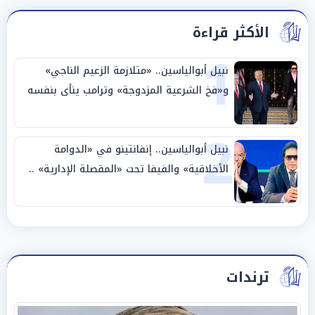
الأكثر قراءة
1
نبيل أبوالياسين.. «متلازمة الزعيم الناجي»
و«فخ الشرعية المزدوجة» وترامب ينأى بنفسه
وحليفه في «ميتم استراتيجي»
2
نبيل أبوالياسين.. إنفانتينو في «الدوامة
الأخلاقية» والفيفا تحت «المقصلة الإدارية» ..
«عبادة العرش وجنازة المصداقية»
ترندات