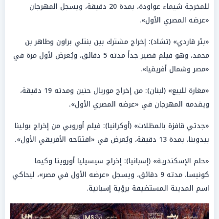
للمخرجة شيماء عواودة، بمدة 20 دقيقة، ويسجل المهرجان
«عرضه المصري الأول».
«بئر قاردي» (تشاد): إخراج مشترك بين بنتلي براون وطاهر بن
محمد، وهو فيلم قصير جداً مدته 5 دقائق، ويُعرض لأول مرة في
«مصر وشمال أفريقيا».
«مغارة للبيع» (لبنان): من إخراج موريال حنين ومدته 19 دقيقة،
ويقدمه المهرجان في «عرضه المصري الأول».
«جدتي قافزة بالمظلات» (أوكرانيا): فيلم أوروبي من إخراج بولينا
بيدوبنا، بمدة 13 دقيقة، ويُعرض في «افتتاحه الأفريقي الأول».
«حلم الإسكندرية» (إسبانيا): إخراج سيسيليا أورويتا وكيما
كونيسا، مدته 9 دقائق، ويسجل «عرضه الأول في مصر»، ليحاكي
اسم المدينة المستضيفة برؤية إسبانية.