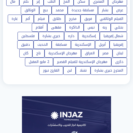
مهرجان
المصري
سكن
المخ
الطب
إبر
حلم
مال
عرض
بشار
مسابقة جديدة
محمد
بيع
الوثائق
الفيلم الوثائقي
فريق
مخرج
طلاق
فيلم
ألم
غارة
بنتلي
ربه
نيس
الذاكرة
مقهى
أفلام
شمال إفريقيا
إسكندرية
داره
خيري بشارة
فلسطين
إفريقيا
أبريل
الإسكندرية
مسابقة
الحديث
دقيق
لبنان
مصر
العراق
مهرجان الإسكندرية
تاج
كان
ذكرى
مهرجان الإسكندرية للفيلم القصير
2 مايو المقبل
المخرج خيري بشارة
تشاد
لبن
القارئ نيوز