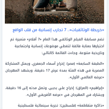
«خريطة الوثائقيات».. 7 تجارب إنسانية من قلب الواقع
تضم مسابقة الفيلم الوثائقي هذا العام «7 أفلام» متميزة تم
اختيارها بعناية فائقة لتغطي موضوعات إنسانية واجتماعية
وتاريخية متنوعة، وجاءت القائمة كالتالي:
«الطبقة السابعة» (مصر): إخراج أسماء الجعفري، ويمثل المشاركة
المصرية في هذه الفئة بمدة عرض 17 دقيقة، ويشهد المهرجان
«عرضه العالمي الأول».
«إبراهيم» (العراق): إخراج علي يحيى، وتصل مدته إلى 16 دقيقة،
ويشارك في المهرجان في «عرضه الأفريقي الأول».
«ذاكرة متقاطعة» (فلسطين): تجربة سينمائية فلسطينية