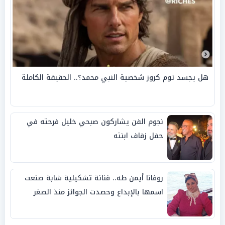
هل يجسد توم كروز شخصية النبي محمد؟.. الحقيقة الكاملة
نجوم الفن يشاركون صبحي خليل فرحته في
حفل زفاف ابنته
روفانا أيمن طه.. فنانة تشكيلية شابة صنعت
اسمها بالإبداع وحصدت الجوائز منذ الصغر