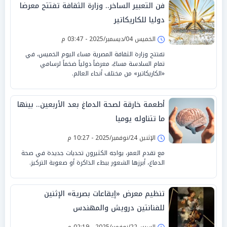
فن التعبير الساخر.. وزارة الثقافة تفتتح معرضا
دوليا للكاريكاتير
الخميس 04/ديسمبر/2025 - 03:47 م
تفتتح وزارة الثقافة المصرية مساء اليوم الخميس، في
تمام السادسة مساءً، معرضاً دولياً ضخماً لرسامي
«الكاريكاتير» من مختلف أنحاء العالم.
أطعمة خارقة لصحة الدماغ بعد الأربعين.. بينها
ما تتناوله يوميا
الإثنين 24/نوفمبر/2025 - 10:27 م
مع تقدم العمر، يواجه الكثيرون تحديات جديدة في صحة
الدماغ، أبرزها الشعور ببطء الذاكرة أو صعوبة التركيز.
تنظيم معرض «إيقاعات بصرية» الإثنين
للفنانتين درويش والمهندس
السبت 22/نوفمبر/2025 - 02:19 م