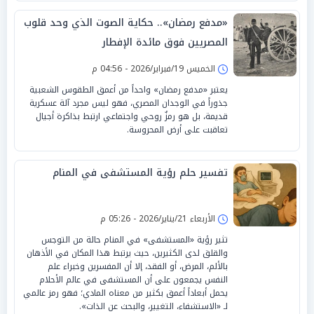
«مدفع رمضان».. حكاية الصوت الذي وحد قلوب
المصريين فوق مائدة الإفطار
الخميس 19/فبراير/2026 - 04:56 م
يعتبر «مدفع رمضان» واحداً من أعمق الطقوس الشعبية
جذوراً في الوجدان المصري، فهو ليس مجرد آلة عسكرية
قديمة، بل هو رمزٌ روحي واجتماعي ارتبط بذاكرة أجيال
تعاقبت على أرض المحروسة.
تفسير حلم رؤية المستشفى في المنام
الأربعاء 21/يناير/2026 - 05:26 م
تثير رؤية «المستشفى» في المنام حالة من التوجس
والقلق لدى الكثيرين، حيث يرتبط هذا المكان في الأذهان
بالألم، المرض، أو الفقد، إلا أن المفسرين وخبراء علم
النفس يجمعون على أن المستشفى في عالم الأحلام
يحمل أبعاداً أعمق بكثير من معناه المادي؛ فهو رمز عالمي
لـ «الاستشفاء، التغيير، والبحث عن الذات».