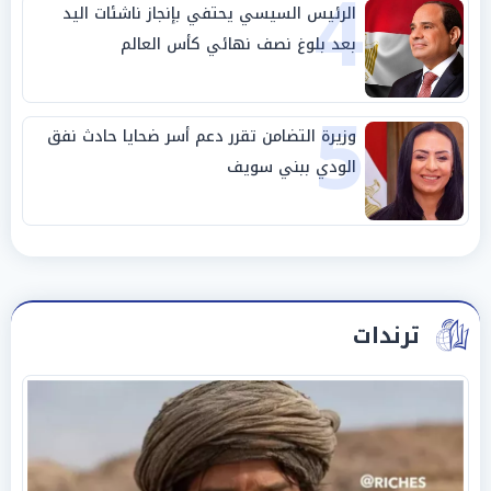
4
الرئيس السيسي يحتفي بإنجاز ناشئات اليد
بعد بلوغ نصف نهائي كأس العالم
5
وزيرة التضامن تقرر دعم أسر ضحايا حادث نفق
الودي ببني سويف
ترندات