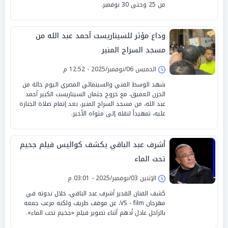
من 25 وحتى 30 نوفمبر.
وداع مؤثر للسيناريست أحمد عبد الله من
مسجد السراج المنير
الخميس 06/نوفمبر/2025 - 12:52 م
شهد الوسط الفني والسينمائي المصري اليوم حالة من
الحزن العميق، مع خروج جثمان السيناريست الكبير أحمد
عبد الله، من مسجد السراج المنير، بعد إتمام صلاة الجنازة
عليه، تمهيداً لنقله إلى مثواه الأخير.
أشرف عبد الباقي يكشف كواليس فيلم جحيم
تحت الماء
الإثنين 03/نوفمبر/2025 - 03:01 م
كشف الفنان القدير أشرف عبد الباقي، خلال ندوته في
مهرجان VS - film، عن موقف طريف ولكنه مرعب جمعه
بالراحل عادل أدهم أثناء تصوير فيلم «جحيم تحت الماء».