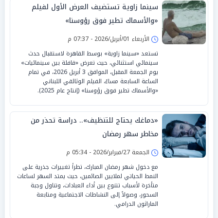
سينما زاوية تستضيف العرض الأول لفيلم
«والأسماك تطير فوق رؤوسنا»
الأربعاء 01/أبريل/2026 - 07:37 م
تستعد «سينما زاوية» بوسط القاهرة لاستقبال حدث
سينمائي استثنائي، حيث تعرض «قافلة بين سينمائيات»
يوم الجمعة المقبل، الموافق 3 أبريل 2026، في تمام
الساعة السابعة مساءً، الفيلم الوثائقي اللبناني
«والأسماك تطير فوق رؤوسنا» (إنتاج عام 2025).
«دماغك يحتاج للتنظيف».. دراسة تحذر من
مخاطر سهر رمضان
الجمعة 27/فبراير/2026 - 05:34 م
مع دخول شهر رمضان المبارك، تطرأ تغييرات جذرية على
النمط الحياتي لملايين الصائمين، حيث يمتد السهر لساعات
متأخرة لأسباب تتنوع بين أداء العبادات، وتناول وجبة
السحور، وصولاً إلى النشاطات الاجتماعية ومتابعة
الماراثون الدرامي.