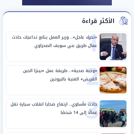
الأكثر قراءة
1
«تحرك عاجل».. وزير العمل يتابع تداعيات حادث
عمال طريق بني سويف الصحراوي
2
«وجبة صحية».. طريقة عمل «بيتزا الجبن
القريش» الغنية بالبروتين
3
حادث مأساوي.. ارتفاع ضحايا انقلاب سيارة تقل
عمالًا إلى 14 شخصًا