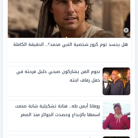
هل يجسد توم كروز شخصية النبي محمد؟.. الحقيقة الكاملة
نجوم الفن يشاركون صبحي خليل فرحته في
حفل زفاف ابنته
روفانا أيمن طه.. فنانة تشكيلية شابة صنعت
اسمها بالإبداع وحصدت الجوائز منذ الصغر