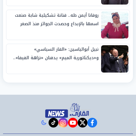
روفانا أيمن طه.. فنانة تشكيلية شابة صنعت
اسمها بالإبداع وحصدت الجوائز منذ الصغر
نبيل أبوالياسين: «الفار السياسي»
و«ديكتاتورية الميم» يدفنان «نزاهة الفيفا»..
وإقالة «إنفانتينو» باتت حتمية
instagram
tiktok
youtube
twitter
facebook