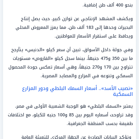
بنحو 400 ألف طن إضافية.
ويكشف المشهد الإنتاجي عن توازن كبير، حيث يصل إنتاج
البحيرات وحدها إلى 183 ألف طن، مما يعزز المعروض المحلي
ويحافظ على استقرار الأسعار للمواطنين.
وفي جولة داخل الأسواق، تبين أن سعر كيلو «الدنيس» يتأرجح
ما بين 350 و475 جنيهاً، بينما سجل كيلو «القاروص» مستويات
تتراوح بين 170 و270 جنيهاً، وهي أسعار تعكس جودة المحصول
السمكي وتنوعه في المزارع والمصايد المصرية.
«نصيب الأسد».. أسعار السمك البلطي ودور المزارع
السمكية
يعتبر «السمك البلطي» هو الوجبة الشعبية الأولى في مصر،
وقد تراوحت أسعاره اليوم بين 85 و100 جنيه للكيلو، مع اختلافات
طفيفة بحسب المنطقة الجغرافية.
وتؤكد البيانات الصادرة عن الجهاز المركزي للتعبئة العامة