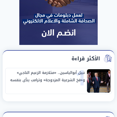
الأكثر قراءة
1
نبيل أبوالياسين.. «متلازمة الزعيم الناجي»
و«فخ الشرعية المزدوجة» وترامب ينأى بنفسه
وحليفه في «ميتم استراتيجي»