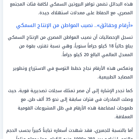
هذه البدائل تضمن توافر البروتين السمكي لكافة فئات المجتمع
المصري، مع الحفاظ على معدلات استهلاك جيدة.
«أرقام وحقائق».. نصيب المواطن من الإنتاج السمكي
تسجل الإحصائيات أن نصيب المواطن المصري من الإنتاج السمكي
يبلغ حالياً 18 كيلو جراماً سنوياً، وهي نسبة تقترب بقوة من
المعدل العالمي البالغ 20 كيلو جراماً.
وتعكس هذه الأرقام نجاح خطط التوسع في الاستزراع وتطوير
المصايد الطبيعية.
كما تجدر الإشارة إلى أن مصر تمتلك سجلات تصديرية قوية، حيث
وصلت الصادرات في فترات سابقة إلى نحو 35 ألف طن، مع
طموحات لمضاعفة هذه الأرقام في ظل المشروعات القومية
العملاقة.
أما بالنسبة للجمبري، فقد شهدت أسعاره تبايناً كبيراً بحسب الحجم