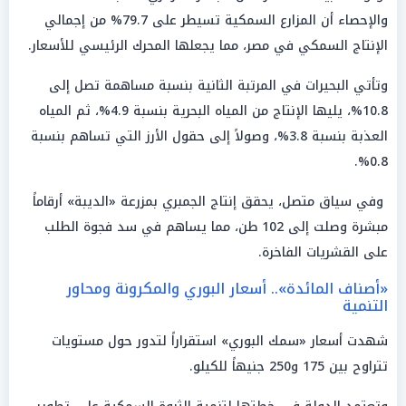
والإحصاء أن المزارع السمكية تسيطر على 79.7% من إجمالي
الإنتاج السمكي في مصر، مما يجعلها المحرك الرئيسي للأسعار.
وتأتي البحيرات في المرتبة الثانية بنسبة مساهمة تصل إلى
10.8%، يليها الإنتاج من المياه البحرية بنسبة 4.9%، ثم المياه
العذبة بنسبة 3.8%، وصولاً إلى حقول الأرز التي تساهم بنسبة
0.8%.
وفي سياق متصل، يحقق إنتاج الجمبري بمزرعة «الديبة» أرقاماً
مبشرة وصلت إلى 102 طن، مما يساهم في سد فجوة الطلب
على القشريات الفاخرة.
«أصناف المائدة».. أسعار البوري والمكرونة ومحاور
التنمية
شهدت أسعار «سمك البوري» استقراراً لتدور حول مستويات
تتراوح بين 175 و250 جنيهاً للكيلو.