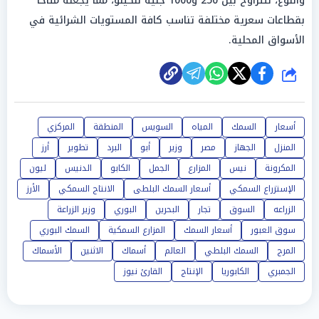
والنوع، لتتراوح بين 250 و1000 جنيه للكيلو، مما يجعله متاحاً
بقطاعات سعرية مختلفة تناسب كافة المستويات الشرائية في
الأسواق المحلية.
شارك
أسعار
السمك
المياه
السويس
المنطقة
المركزي
المنزل
الجهاز
مصر
وزير
أبو
البرد
تطوير
أرز
المكرونة
نيس
المزارع
الجمل
الكابو
الدنيس
ليون
الإستزراع السمكي
أسعار السمك البلطى
الانتاج السمكي
الأرز
الزراعه
السوق
تجار
البحرين
البوري
وزير الزراعة
سوق العبور
أسعار السمك
المزارع السمكية
السمك البوري
المرج
السمك البلطي
العالم
أسماك
الاثنين
الأسماك
الجمبري
الكابوريا
الإنتاج
القارئ نيوز