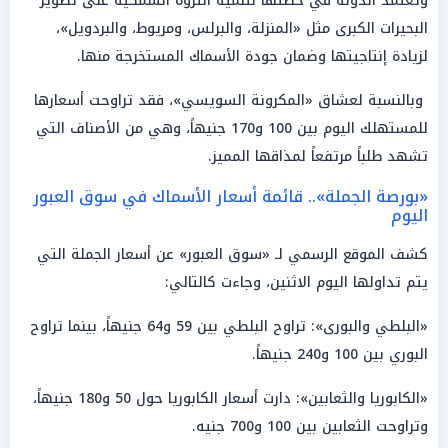
وتعتمد الدولة في خطتها لتنمية الثروة السمكية على تطوير
البحيرات الكبرى مثل «المنزلة، والبرلس، ومريوط، والبردويل»،
لزيادة إنتاجيتها وضمان جودة الأسماك المستخرجة منها.
وبالنسبة لعشاق «المكرونة السويسي»، فقد تراوحت أسعارها
للمستهلك اليوم بين 100 و170 جنيهاً، وهي من الأصناف التي
تشهد طلباً مرتفعاً لمذاقها المميز.
«بورصة الجملة».. قائمة أسعار الأسماك في سوق العبور
اليوم
كشف الموقع الرسمي لـ «سوق العبور» عن أسعار الجملة التي
يتم تداولها اليوم الاثنين، وجاءت كالتالي:
«البلطي والبورى»: تراوح البلطي بين 59 و64 جنيهاً، بينما تراوح
البوري بين 100 و240 جنيهاً.
«الكابوريا والثعابين»: دارت أسعار الكابوريا حول 50 و180 جنيهاً،
وتراوحت الثعابين بين 100 و700 جنيه.