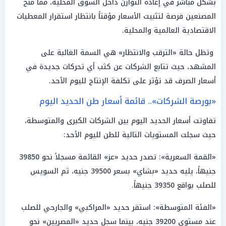
بشكل مباشر في إعادة التوازن داخل السوق المحلية، مما منح
المصنعين فرصة لتثبيت الأسعار مؤقتاً بانتظار استقرار المعطيات
الاقتصادية العالمية والمحلية.
وتظل حالة «الترقب والانتظار» هي السمة الغالبة على
المشهد، حيث تتابع الشركات عن كثب أي تحركات جديدة في
أسعار الصرف قد تؤثر على تكلفة الإنتاج لليوم الأحد.
«بورصة الشركات».. قائمة أسعار طن الحديد اليوم
تفاوتت أسعار الحديد اليوم بين الشركات الكبرى والمتوسطة،
حيث سجلت المستويات التالية للطن لليوم الأحد:
«القمة السعرية»: تصدر حديد «عز» القائمة مسجلاً نحو 39850
جنيهاً، يليه حديد «بشاي» بسعر 39500 جنيه، ثم السويس
للصلب بواقع 39350 جنيهاً.
«الفئة المتوسطة»: استقر حديد «المراكبي» والجارحي للصلب
عند مستوى 39200 جنيه، بينما سجل حديد «المصريين» نحو