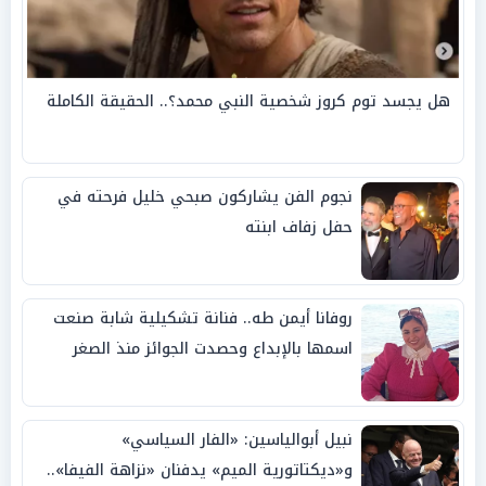
هل يجسد توم كروز شخصية النبي محمد؟.. الحقيقة الكاملة
نجوم الفن يشاركون صبحي خليل فرحته في
حفل زفاف ابنته
روفانا أيمن طه.. فنانة تشكيلية شابة صنعت
اسمها بالإبداع وحصدت الجوائز منذ الصغر
نبيل أبوالياسين: «الفار السياسي»
و«ديكتاتورية الميم» يدفنان «نزاهة الفيفا»..