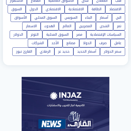
قلب
المعادن
شاي
الأسواق العالمية
القطاع
الاستقرار
الاقتصاد
الطاقة
الاقتصادية
الاقتصادي
الدول
السوق
البن
أسعار
البناء
السويس
السوق المحلي
الأسواق
تمر
الشحن
المصريين
العالم
الهدوء
الاسعار
السياسات الإقتصادية
مصر
السوق المحلية
التوتر
الدولار
عامل
صرف
الدولا
مصانع
الأحد
الشركات
سعر الدولار
أسعار الحديد
حديد عز
الرمادي
القارئ نيوز