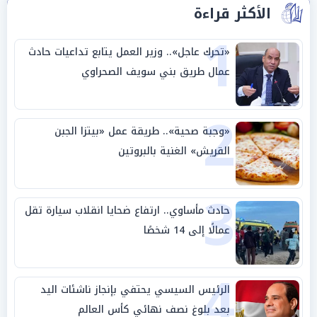
الأكثر قراءة
1
«تحرك عاجل».. وزير العمل يتابع تداعيات حادث
عمال طريق بني سويف الصحراوي
2
«وجبة صحية».. طريقة عمل «بيتزا الجبن
القريش» الغنية بالبروتين
3
حادث مأساوي.. ارتفاع ضحايا انقلاب سيارة تقل
عمالًا إلى 14 شخصًا
4
الرئيس السيسي يحتفي بإنجاز ناشئات اليد
بعد بلوغ نصف نهائي كأس العالم