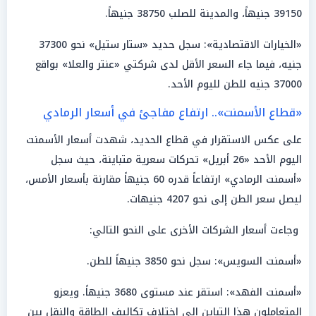
39150 جنيهاً، والمدينة للصلب 38750 جنيهاً.
«الخيارات الاقتصادية»: سجل حديد «ستار ستيل» نحو 37300
جنيه، فيما جاء السعر الأقل لدى شركتي «عنتر والعلا» بواقع
37000 جنيه للطن لليوم الأحد.
«قطاع الأسمنت».. ارتفاع مفاجئ في أسعار الرمادي
على عكس الاستقرار في قطاع الحديد، شهدت أسعار الأسمنت
اليوم الأحد «26 أبريل» تحركات سعرية متباينة، حيث سجل
«أسمنت الرمادي» ارتفاعاً قدره 60 جنيهاً مقارنة بأسعار الأمس،
ليصل سعر الطن إلى نحو 4207 جنيهات.
وجاءت أسعار الشركات الأخرى على النحو التالي:
«أسمنت السويس»: سجل نحو 3850 جنيهاً للطن.
«أسمنت الفهد»: استقر عند مستوى 3680 جنيهاً. ويعزو
المتعاملون هذا التباين إلى اختلاف تكاليف الطاقة والنقل بين