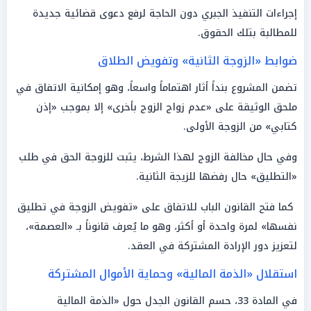
إجراءات التنفيذ الجبري دون الحاجة لرفع دعوى قضائية جديدة
للمطالبة بتلك الحقوق.
ضوابط «الزوجة الثانية» وتفويض الطلاق
تضمن المشروع بنداً أثار اهتماماً واسعاً، وهو إمكانية الاتفاق في
ملحق الوثيقة على «عدم زواج الزوج بأخرى» إلا بموجب «إذن
كتابي» من الزوجة الأولى.
وفي حال مخالفة الزوج لهذا الشرط، يثبت للزوجة الحق في طلب
«التطليق» حال رفضها للزيجة الثانية.
كما فتح القانون الباب للاتفاق على «تفويض الزوجة في تطليق
نفسها» لمرة واحدة أو أكثر، وهو ما يُعرف قانوناً بـ «العصمة»،
لتعزيز دور الإرادة المشتركة في العقد.
استقلال «الذمة المالية» وحماية الأموال المشتركة
في المادة 33، حسم القانون الجدل حول «الذمة المالية