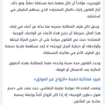
للزوجين»، مؤكداً أن لكل منهما ذمة مستقلة تماماً، ومع ذلك،
أجاز القانون إثبات «المال المشترك» الذي يساهم الطرفان في
استثماره.
ويحق لكل طرف المطالبة بنصيبه مما بذله من أعباء في إنماء
هذا المال، شريطة أن تخرج هذه الأعباء عن الواجبات الزوجية
المعتادة؛ حيث نص القانون صراحة على أن «تفرغ المرأة لبيتها
وأولادها» أو «رعاية الرجل لزوجته» لا يُعد مساهمة مادية تسقط
حق الطرف الآخر في ملكيته المستقلة.
وحدد القانون مدة «سنة واحدة» فقط للمطالبة بهذه الحقوق
المالية بعد الانفصال أو الوفاة.
قيود قضائية لضبط «الزواج غير الموثق»
وضعت المادة 34 ضوابط صارمة للتقاضي، حيث نصت على «عدم
قبول دعاوى الزوجية» إلا إذا كان الزواج ثابتاً بوثيقة رسمية
صادرة عن المأذون.