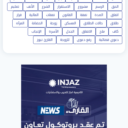
الحق
الرسم
مشروع
الاستقرار
الشرع
الأنف
تعليم
اتفاق
العدة
نفقة
القانون
نفقات
المالية
قرار
طلاق
حالات الطلاق
المسكن
زوجة
الحضانة
المرآه
كاف
ملح
الاتفاق
الجدل
الأسرة
الإنجاب
دعوي قضائية
رفع دعوى
للزوجة
القارئ نيوز