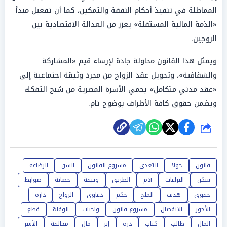
المماطلة في تنفيذ أحكام النفقة والتمكين، كما أن تفعيل مبدأ
«الذمة المالية المستقلة» يعزز من العدالة الاقتصادية بين
الزوجين.
ويمثل هذا القانون محاولة جادة لإرساء قيم «المشاركة
والشفافية»، وتحويل عقد الزواج من مجرد وثيقة اجتماعية إلى
«عقد مدني متكامل» يحمي الأسرة المصرية من شبح التفكك
ويضمن حقوق كافة الأطراف بوضوح تام.
شارك
قانون
حولا
التعدي
مشروع القانون
السن
الرضاعة
سكن
النزاعات
آدم
الطريق
وثيقة
حضانة
ضوابط
حقوق
هدف
الملح
حكم
دعاوي
الزواج
داره
الأجور
الانفصال
مشروع قانون
واجبات
الوفاة
قطع
المال
طالب
كتاب
درة
إبر
مال
مخالفة
الأسر