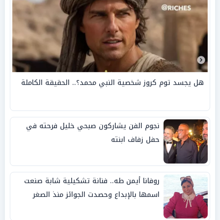
هل يجسد توم كروز شخصية النبي محمد؟.. الحقيقة الكاملة
نجوم الفن يشاركون صبحي خليل فرحته في
حفل زفاف ابنته
روفانا أيمن طه.. فنانة تشكيلية شابة صنعت
اسمها بالإبداع وحصدت الجوائز منذ الصغر