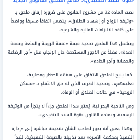
«قوة السند التنفيذي».. ملامح الملحق القانوني الجديد
نصت المادة 32 من مشروع القانون على ضرورة إرفاق ملحق بـ
«وثيقة الزواج أو إشهاد الطلاق»، يتضمن اتفاقاً مسبقاً وواضحاً
على كافة الالتزامات المالية والشرعية.
ويشمل هذا الملحق تحديد قيمة «نفقة الزوجة والمتعة ونفقة
العدة»، فضلاً عن الأجور المستحقة حال الإنجاب مثل «أجر الرضاعة
والحضانة وأجر الخادم».
كما يتيح الملحق الاتفاق على «نفقة الصغار ومصاريف
تعليمهم»، وتحديد الطرف الذي له حق الانتفاع بـ «مسكن
الزوجية» في حالات الطلاق أو الوفاة.
ومن الناحية الإجرائية، يُعتبر هذا الملحق جزءاً لا يتجزأ من الوثيقة
الرسمية، ويمنحه القانون «قوة السند التنفيذي».
وهذا يعني أنه يجوز لصاحب الشأن تقديمه مباشرة إلى «إدارة
التنفيذ بمحكمة الأسرة» بعد تذييله بالصيغة التنفيذية، لتبدأ