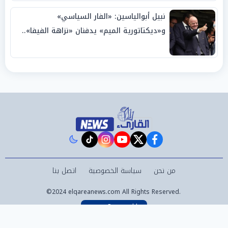
نبيل أبوالياسين: «الفار السياسي»
و«ديكتاتورية الميم» يدفنان «نزاهة الفيفا»..
وإقالة «إنفانتينو» باتت حتمية
instagram
tiktok
youtube
twitter
facebook
من نحن
سياسة الخصوصية
اتصل بنا
©2024 elqareanews.com All Rights Reserved.
Powered by