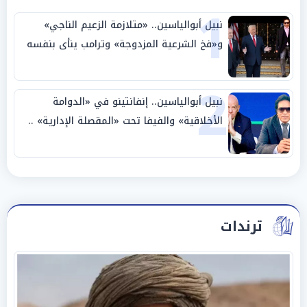
1
نبيل أبوالياسين.. «متلازمة الزعيم الناجي»
و«فخ الشرعية المزدوجة» وترامب ينأى بنفسه
وحليفه في «ميتم استراتيجي»
2
نبيل أبوالياسين.. إنفانتينو في «الدوامة
الأخلاقية» والفيفا تحت «المقصلة الإدارية» ..
«عبادة العرش وجنازة المصداقية»
ترندات