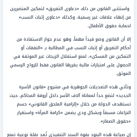
واستثنى القانون من ذلك «دعاوى التفريق» لتمكين المتضررين
من إنهاء علاقات غير رسمية، وكذلك «دعاوى إثبات النسب»
لحماية حقوق الأطفال.
إلا أن القانون وضع قيداً مهماً، وهو عدم جواز الاستفادة من
أحكام التفريق أو إثبات النسب في المطالبة بـ «النفقات أو
التمكين من المسكن»، لمنع استغلال الزيجات غير الموثقة في
الحصول على امتيازات مالية يقررها القانون فقط للزواج الرسمي
الموثق.
وتأتي هذه التعديلات الجوهرية في مشروع «قانون الأسرة
الجديد» لتضع حداً لمعاناة آلاف الأسر داخل أروقة المحاكم، حيث
تستهدف الدولة من خلال «إلزامية الملحق القانوني» حسم
النزاعات مسبقاً وبشكل ودي يضمن «كرامة المرأة» واستقرار
«حقوق الصغار».
إن صياغة هذه البنود بقوة السند التنفيذي تُعد نقلة نوعية تمنع