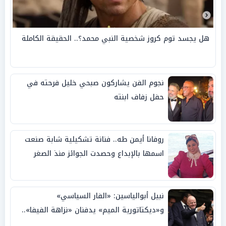
هل يجسد توم كروز شخصية النبي محمد؟.. الحقيقة الكاملة
نجوم الفن يشاركون صبحي خليل فرحته في
حفل زفاف ابنته
روفانا أيمن طه.. فنانة تشكيلية شابة صنعت
اسمها بالإبداع وحصدت الجوائز منذ الصغر
نبيل أبوالياسين: «الفار السياسي»
و«ديكتاتورية الميم» يدفنان «نزاهة الفيفا»..
وإقالة «إنفانتينو» باتت حتمية