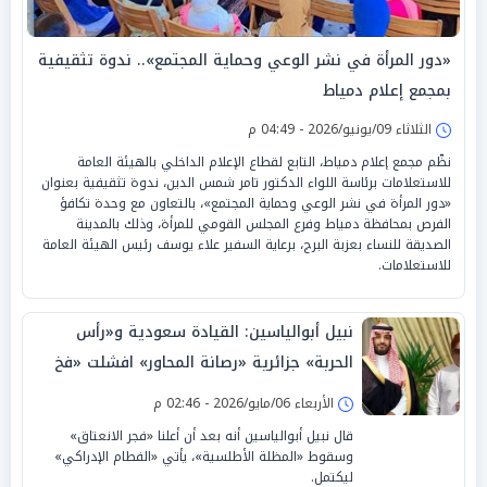
«دور المرأة في نشر الوعي وحماية المجتمع».. ندوة تثقيفية
بمجمع إعلام دمياط
الثلاثاء 09/يونيو/2026 - 04:49 م
نظّم مجمع إعلام دمياط، التابع لقطاع الإعلام الداخلي بالهيئة العامة
للاستعلامات برئاسة اللواء الدكتور تامر شمس الدين، ندوة تثقيفية بعنوان
«دور المرأة في نشر الوعي وحماية المجتمع»، بالتعاون مع وحدة تكافؤ
الفرص بمحافظة دمياط وفرع المجلس القومي للمرأة، وذلك بالمدينة
الصديقة للنساء بعزبة البرج، برعاية السفير علاء يوسف رئيس الهيئة العامة
للاستعلامات.
نبيل أبوالياسين: القيادة سعودية و«رأس
الحربة» جزائرية «رصانة المحاور» افشلت «فخ
تونكين»
الأربعاء 06/مايو/2026 - 02:46 م
قال نبيل أبوالياسين أنه بعد أن أعلنا «فجر الانعتاق»
وسقوط «المظلة الأطلسية»، يأتي «الفطام الإدراكي»
ليكتمل.