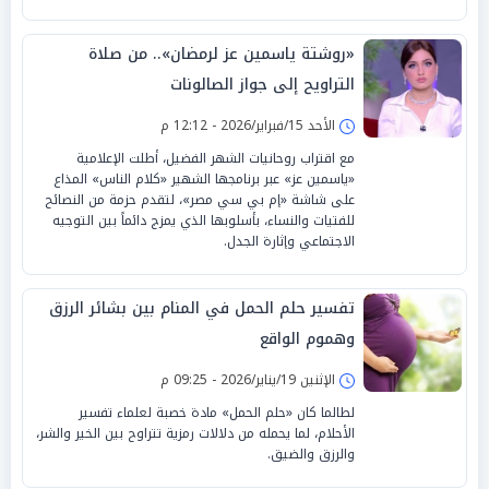
«روشتة ياسمين عز لرمضان».. من صلاة
التراويح إلى جواز الصالونات
الأحد 15/فبراير/2026 - 12:12 م
مع اقتراب روحانيات الشهر الفضيل، أطلت الإعلامية
«ياسمين عز» عبر برنامجها الشهير «كلام الناس» المذاع
على شاشة «إم بي سي مصر»، لتقدم حزمة من النصائح
للفتيات والنساء، بأسلوبها الذي يمزج دائماً بين التوجيه
الاجتماعي وإثارة الجدل.
تفسير حلم الحمل في المنام بين بشائر الرزق
وهموم الواقع
الإثنين 19/يناير/2026 - 09:25 م
لطالما كان «حلم الحمل» مادة خصبة لعلماء تفسير
الأحلام، لما يحمله من دلالات رمزية تتراوح بين الخير والشر،
والرزق والضيق.