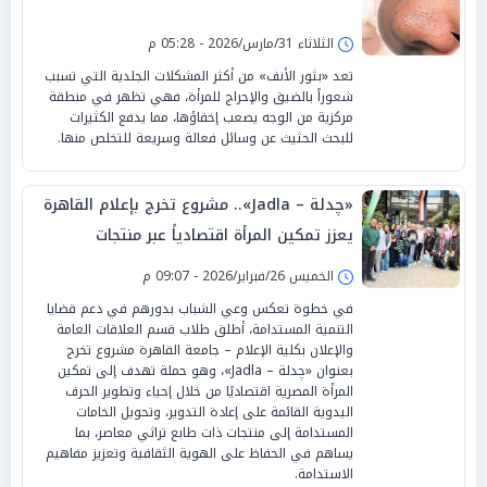
الثلاثاء 31/مارس/2026 - 05:28 م
تعد «بثور الأنف» من أكثر المشكلات الجلدية التي تسبب
شعوراً بالضيق والإحراج للمرأة، فهي تظهر في منطقة
مركزية من الوجه يصعب إخفاؤها، مما يدفع الكثيرات
للبحث الحثيث عن وسائل فعالة وسريعة للتخلص منها.
«چدلة – Jadla».. مشروع تخرج بإعلام القاهرة
يعزز تمكين المرأة اقتصادياً عبر منتجات
مستدامة
الخميس 26/فبراير/2026 - 09:07 م
في خطوة تعكس وعي الشباب بدورهم في دعم قضايا
التنمية المستدامة، أطلق طلاب قسم العلاقات العامة
والإعلان بكلية الإعلام – جامعة القاهرة مشروع تخرج
بعنوان «چدلة – Jadla»، وهو حملة تهدف إلى تمكين
المرأة المصرية اقتصاديًا من خلال إحياء وتطوير الحرف
اليدوية القائمة على إعادة التدوير، وتحويل الخامات
المستدامة إلى منتجات ذات طابع تراثي معاصر، بما
يساهم في الحفاظ على الهوية الثقافية وتعزيز مفاهيم
الاستدامة.