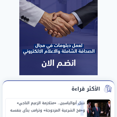
الأكثر قراءة
1
نبيل أبوالياسين.. «متلازمة الزعيم الناجي»
و«فخ الشرعية المزدوجة» وترامب ينأى بنفسه