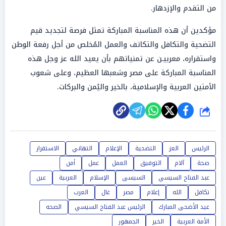
من التقدم والإزدهار.
مؤكدين أن هذه المناسبة المباركة تمثل فرصة لتجديد قيم
التضحية والتكافل والتكاتف والعمل المُخلص من أجل رفعة الوطن
واستقراره، معربيـن عن تمنياتهم بأن يعيد الله عز وجل هذه
المناسبة المباركة على مصر وشعبها العظيم، وعلى شعوب
الأمتين العربية والإسلامية، بالخير واليُمن والبركات.
شارك
الرئيس
العز
التضحية
الإعلام
التهاني
الاستقرار
صحة
آلام
التوفيق
العمل
عمل
أمن
عبد الفتاح السيسي
السيسى
الإسلام
العربية
عين
تكافل
الله
إعلام
مصر
غال
العرب
عيد الأضحى المبارك
الرئيس عبد الفتاح السيسي
الصحه
الأمة العربية
الخير
الجمهور