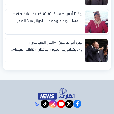
روفانا أيمن طه.. فنانة تشكيلية شابة صنعت
اسمها بالإبداع وحصدت الجوائز منذ الصغر
نبيل أبوالياسين: «الفار السياسي»
و«ديكتاتورية الميم» يدفنان «نزاهة الفيفا»..
وإقالة «إنفانتينو» باتت حتمية
instagram
tiktok
youtube
twitter
facebook