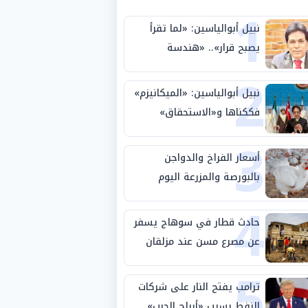
1
نبيل أبوالياسين: «لما تقرأ
يصبح قرار».. «هندسة
2
الاستثمار السيادي» بين «ربط
الجيب بالوطن» و«سيادة
نبيل أبوالياسين: «الميكانيزم»
الكلمة»
فككناها و«الاستحقاق»
3
حتمية.. «تفعيل الإرادة»
مهمة الجامعة العربية
أسعار الفراخ والدواجن
بالبورصة والمزرعة اليوم
4
الثلاثاء 4-8-2026
حادث قطار في سوهاج يسفر
عن مصرع مسن عند مزلقان
5
المراغة
ترامب يفتح النار على شركات
النفط بسبب «أرباح الحرب»