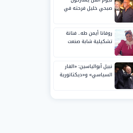
صبحي خليل فرحته في
حفل زفاف ابنته
روفانا أيمن طه.. فنانة
تشكيلية شابة صنعت
اسمها بالإبداع وحصدت
الجوائز منذ الصغر
نبيل أبوالياسين: «الفار
السياسي» و«ديكتاتورية
الميم» يدفنان «نزاهة
الفيفا».. وإقالة
«إنفانتينو» باتت حتمية