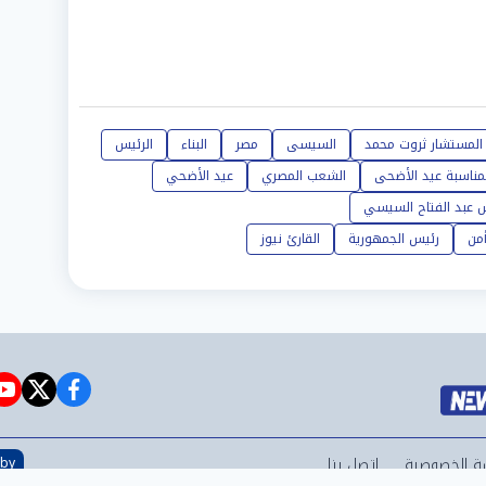
المستشار ثروت محمد
السيسى
مصر
البناء
الرئيس
مناسبة عيد الأضحى
الشعب المصري
عيد الأضحي
س عبد الفتاح السيسي
من
رئيس الجمهورية
القارئ نيوز
e
witter
facebook
ة الخصوصية
اتصل بنا
 by