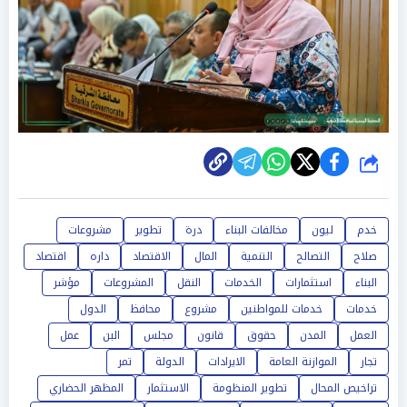
شارك
خدم
ليون
مخالفات البناء
درة
تطوير
مشروعات
صلاح
التصالح
التنمية
المال
الاقتصاد
داره
اقتصاد
البناء
استثمارات
الخدمات
النقل
المشروعات
مؤشر
خدمات
خدمات للمواطنين
مشروع
محافظ
الدول
العمل
المدن
حقوق
قانون
مجلس
البن
عمل
تجار
الموازنة العامة
الايرادات
الدولة
تمر
تراخيص المحال
تطوير المنظومة
الاستثمار
المظهر الحضاري