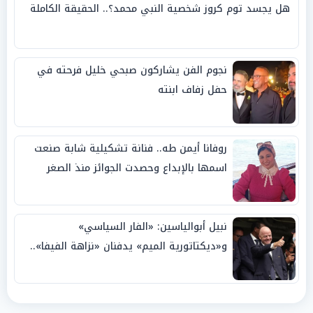
هل يجسد توم كروز شخصية النبي محمد؟.. الحقيقة الكاملة
نجوم الفن يشاركون صبحي خليل فرحته في
حفل زفاف ابنته
روفانا أيمن طه.. فنانة تشكيلية شابة صنعت
اسمها بالإبداع وحصدت الجوائز منذ الصغر
نبيل أبوالياسين: «الفار السياسي»
و«ديكتاتورية الميم» يدفنان «نزاهة الفيفا»..
وإقالة «إنفانتينو» باتت حتمية