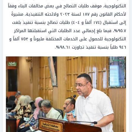
التكنولوجية، موقف طلبات التصالح في بعض مخالفات البناء وفقاً
لأحكام القانون رقم ١٨٧ لسنة ٢٠٢٣ ولائحته التنفيذية، مشيرةً
إلى استقبال (١٧٤ ألفاً و ٤٠٤) طلبات تصالح بنسبة تنفيذ بلغت
٩٥.٧%، فيما بلغ إجمالي عدد الطلبات التي استقبلتها المراكز
التكنولوجية للحصول على الخدمات المختلفة مليوناً و ٧٥٣ ألفاً و
٩٤٦ طلباً بنسبة تنفيذ تجاوزت ٩٨.٦١%.