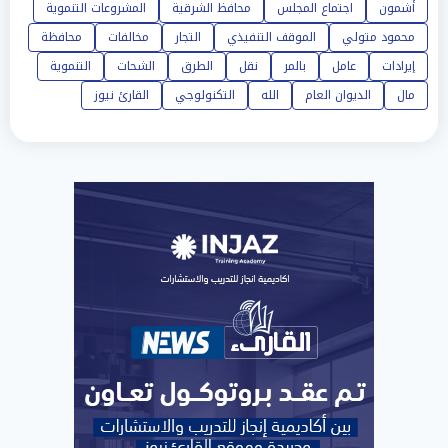
أشمون
اجتماع المجلس
محافظ الشرقية
المشروعات التنموية
محمود متولي
الموقف التنفيذي
التجار
مخالفات
محافظة
إيرادات
عامل
بالمر
نقل
الطرق
الشحات
التنموية
مال
الديوان العام
الله
التكنولوجي
القارئ نيوز