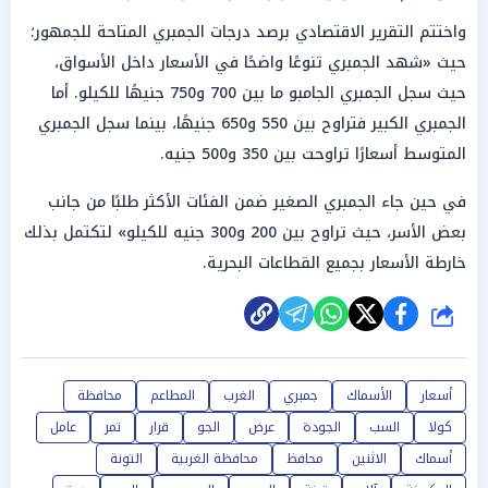
واختتم التقرير الاقتصادي برصد درجات الجمبري المتاحة للجمهور؛
حيث «شهد الجمبري تنوعًا واضحًا في الأسعار داخل الأسواق،
حيث سجل الجمبري الجامبو ما بين 700 و750 جنيهًا للكيلو. أما
الجمبري الكبير فتراوح بين 550 و650 جنيهًا، بينما سجل الجمبري
المتوسط أسعارًا تراوحت بين 350 و500 جنيه.
في حين جاء الجمبري الصغير ضمن الفئات الأكثر طلبًا من جانب
بعض الأسر، حيث تراوح بين 200 و300 جنيه للكيلو» لتكتمل بذلك
خارطة الأسعار بجميع القطاعات البحرية.
شارك
أسعار
الأسماك
جمبري
الغرب
المطاعم
محافظة
كولا
السب
الجودة
عرض
الجو
قرار
تمر
عامل
أسماك
الاثنين
محافظ
محافظة الغربية
التونة