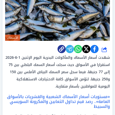
الأسماك
شارك
شهدت أسعار الأسماك والمأكولات البحرية اليوم الإثنين 1-6-2026
استقرارا في الأسواق حيث سجلت أسعار السمك البلطي بين 75
إلى 77 جنيها، فيما سجل سعر السمك البياض الأملس بين 150
و250 جنيها، لتؤمن الأسواق كافة الاحتياجات الاستهلاكية
اليومية للمواطنين بأسعار متقاربة.
«مستويات أسعار الأسماك الشعبية والقشريات بالأسواق
العامة».. رصد قيم تداول الثعابين والمكرونة السويسي
والسبيط