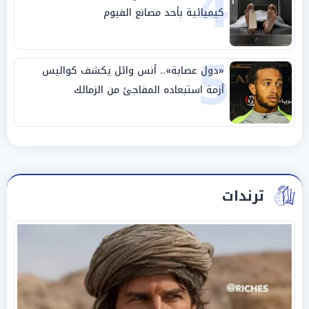
4
كيميائية بأحد مصانع الفيوم
5
«دول عصابة».. أنس وائل يكشف كواليس
أزمة استبعاده المفاجئ من الزمالك
ترندات