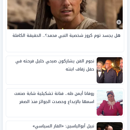
هل يجسد توم كروز شخصية النبي محمد؟.. الحقيقة الكاملة
نجوم الفن يشاركون صبحي خليل فرحته في
حفل زفاف ابنته
روفانا أيمن طه.. فنانة تشكيلية شابة صنعت
اسمها بالإبداع وحصدت الجوائز منذ الصغر
نبيل أبوالياسين: «الفار السياسي»