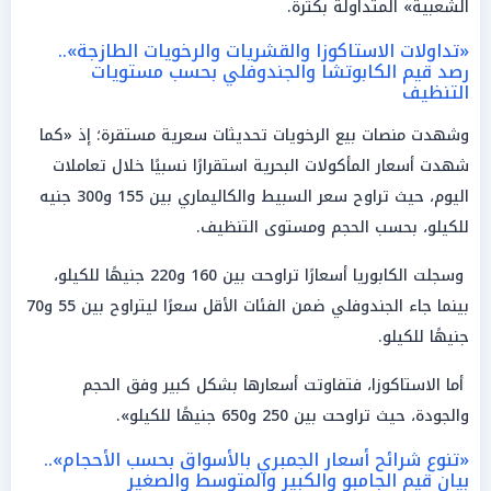
الشعبية» المتداولة بكثرة.
«تداولات الاستاكوزا والقشريات والرخويات الطازجة»..
رصد قيم الكابوتشا والجندوفلي بحسب مستويات
التنظيف
وشهدت منصات بيع الرخويات تحديثات سعرية مستقرة؛ إذ «كما
شهدت أسعار المأكولات البحرية استقرارًا نسبيًا خلال تعاملات
اليوم، حيث تراوح سعر السبيط والكاليماري بين 155 و300 جنيه
للكيلو، بحسب الحجم ومستوى التنظيف.
وسجلت الكابوريا أسعارًا تراوحت بين 160 و220 جنيهًا للكيلو،
بينما جاء الجندوفلي ضمن الفئات الأقل سعرًا ليتراوح بين 55 و70
جنيهًا للكيلو.
أما الاستاكوزا، فتفاوتت أسعارها بشكل كبير وفق الحجم
والجودة، حيث تراوحت بين 250 و650 جنيهًا للكيلو».
«تنوع شرائح أسعار الجمبري بالأسواق بحسب الأحجام»..
بيان قيم الجامبو والكبير والمتوسط والصغير