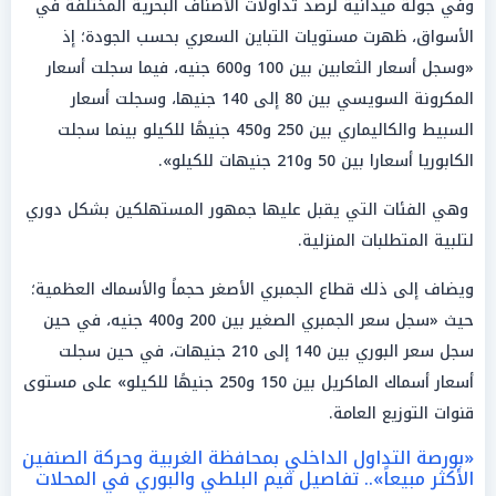
وفي جولة ميدانية لرصد تداولات الأصناف البحرية المختلفة في
الأسواق، ظهرت مستويات التباين السعري بحسب الجودة؛ إذ
«وسجل أسعار الثعابين بين 100 و600 جنيه، فيما سجلت أسعار
المكرونة السويسي بين 80 إلى 140 جنيها، وسجلت أسعار
السبيط والكاليماري بين 250 و450 جنيهًا للكيلو بينما سجلت
الكابوريا أسعارا بين 50 و210 جنيهات للكيلو».
وهي الفئات التي يقبل عليها جمهور المستهلكين بشكل دوري
لتلبية المتطلبات المنزلية.
ويضاف إلى ذلك قطاع الجمبري الأصغر حجماً والأسماك العظمية؛
حيث «سجل سعر الجمبري الصغير بين 200 و400 جنيه، في حين
سجل سعر البوري بين 140 إلى 210 جنيهات، في حين سجلت
أسعار أسماك الماكريل بين 150 و250 جنيهًا للكيلو» على مستوى
قنوات التوزيع العامة.
«بورصة التداول الداخلي بمحافظة الغربية وحركة الصنفين
الأكثر مبيعاً».. تفاصيل قيم البلطي والبوري في المحلات