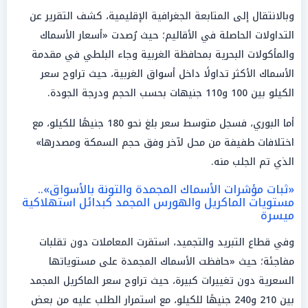
وبالانتقال إلى المتابعة الجغرافية الإقليمية، كشف التقرير عن
التداولات الحاصلة في الأقاليم؛ حيث رُصدت «أسعار الأسماك
والمأكولات البحرية بمحافظة الغربية وجاء البلطي في مقدمة
الأسماك الأكثر تداولًا داخل أسواق الغربية، حيث تراوح سعر
الكيلو بين 100 و110 جنيهات بحسب الحجم ودرجة الجودة.
أما البوري، فسجل متوسط سعر بلغ نحو 180 جنيهًا للكيلو، مع
اختلافات طفيفة من محل لآخر وفق حجم السمكة ومصدرها»
الذي تم الجلب منه.
«ثبات مؤشرات الأسماك المجمدة والتونة بالأسواق»..
مستويات الماكريل والهورس المجمد كبدائل استهلاكية
ميسرة
وفي قطاع التبريد والتجميد، استقرت المعاملات دون تقلبات
مفاجئة؛ حيث «حافظت الأسماك المجمدة على مستوياتها
السعرية دون تغييرات كبيرة، حيث تراوح سعر الماكريل المجمد
بين 210 و240 جنيهًا للكيلو، مع استمرار الطلب عليه من بعض