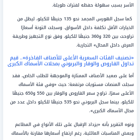
الأسر بسبب سهولة حفظه لفترات طويلة.
كما سجل الهورس المجمد نحو 135 جنيهًا للكيلو، ليظل من
الخيارات الأقل تكلفة داخل الأسواق. وسجلت التونة أسعارًا
تراوحت بين 320 و360 جنيهًا للكيلو، وفق نوع التجهيز وطريقة
العرض داخل المحال» التجارية.
«تصنيف الفئات السعرية الأعلى للأصناف الفاخرة».. قيم
تداول القاروص والوقار والبربوني بمحلات الأسماك الكبرى
أما على صعيد الأصناف الممتازة والموجهة للطلب الخاص، فقد
سجلت المنصات مستويات مرتفعة؛ حيث «وفي فئة الأسماك
الأعلى سعرًا، تراوح سعر القاروص والوقار بين 550 و650 جنيهًا
للكيلو، بينما سجل البربوني نحو 535 جنيهًا للكيلو داخل عدد من
محال الأسماك الكبرى».
ونوه التقرير بأنه «يزداد الإقبال على تلك الأنواع في المطاعم
وبعض المناسبات العائلية، رغم ارتفاع أسعارها مقارنة بالأسماك