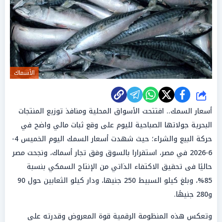
الأسماك
شارك
أسعار السمك.. افتتحت الأسواق المحلية ومنافذ توزيع المنتجات
البحرية جولاتها الصباحية لليوم على وقع ثبات مالي واضح في
حركة البيع والشراء؛ حيث شهدت أسعار السمك اليوم الخميس 4-
6-2026 في مصر، استقرارا بالسوق وفق تجار أسماك، ونجحت مصر
حاليًا فى تحقيق الاكتفاء الذاتي من الإنتاج السمكي بنسبة
85%، وبلغ كيلو السبيط 250 جنيها، ودار كيلو الثعابين حول 90
و280 جنيهًا.
وتعكس هذه المنظومة الرقمية قوة المعروض وقدرته على