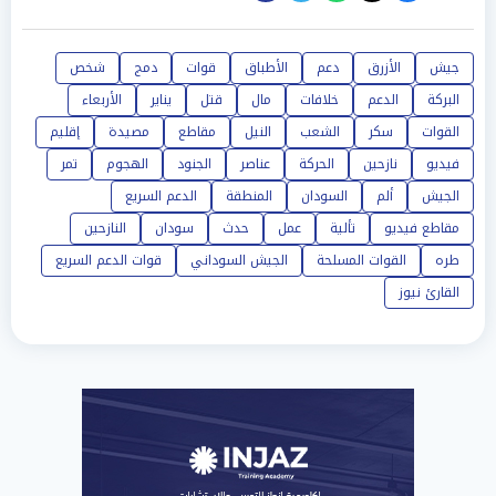
جيش
الأزرق
دعم
الأطباق
قوات
دمج
شخص
البركة
الدعم
خلافات
مال
قتل
يناير
الأربعاء
القوات
سكر
الشعب
النيل
مقاطع
مصيدة
إقليم
فيديو
نازحين
الحركة
عناصر
الجنود
الهجوم
تمر
الجيش
ألم
السودان
المنطقة
الدعم السريع
مقاطع فيديو
تألية
عمل
حدث
سودان
النازحين
طره
القوات المسلحة
الجيش السوداني
قوات الدعم السريع
القارئ نيوز