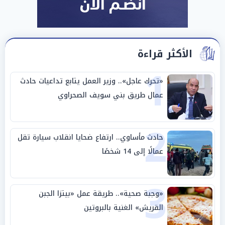
الأكثر قراءة
1
«تحرك عاجل».. وزير العمل يتابع تداعيات حادث
عمال طريق بني سويف الصحراوي
2
حادث مأساوي.. ارتفاع ضحايا انقلاب سيارة تقل
عمالًا إلى 14 شخصًا
3
«وجبة صحية».. طريقة عمل «بيتزا الجبن
القريش» الغنية بالبروتين