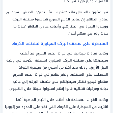
العشرات وفرار من تبقى حياً.
في غضون ذلك، قال قائد "متحرك النبأ اليقين" بالجيش السوداني
عبادي الطاهر، إن عناصر الدعم السريع هــاجموا منطقة البركة
ووجدوا الجنود في انتظارهم، وأضاف عبادي الطاهر "حدث ما
حدث ولم ينج منهم أحد".
السيطرة على منطقة البركة المجاورة لمنطقة الكرمك
وكانت قيادات ميدانية في قوات الدعم السريع قد أعلنت
سيطرتها على منطقة البركة المجاورة لمنطقة الكرمك في ولاية
النيل الأزرق، وذلك بعد أكثر من أسبوع من سيطرة القوات
المسـلحة على المنطقة، ونشر عناصر في قوات الدعم السريع
مقاطع فيديو تظهر سيطرتهم على منطقة البركة إلى جانب
دبابة ومركبات قتــالية قالوا إنهم استولوا عليها خلال الهـجوم.
وكانت القوات المسـلحة قد أعلنت خلال الأيام الماضية أنها
اقتربت من السيطرة على الكرمك التي تقع على الحدود مع إثيوبيا