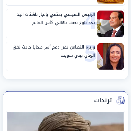
4
الرئيس السيسي يحتفي بإنجاز ناشئات اليد
بعد بلوغ نصف نهائي كأس العالم
5
وزيرة التضامن تقرر دعم أسر ضحايا حادث نفق
الودي ببني سويف
ترندات