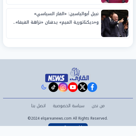
نبيل أبوالياسين: «الفار السياسي»
و«ديكتاتورية الميم» يدفنان «نزاهة الفيفا»..
وإقالة «إنفانتينو» باتت حتمية
instagram
tiktok
youtube
twitter
facebook
من نحن
سياسة الخصوصية
اتصل بنا
©2024 elqareanews.com All Rights Reserved.
Powered by