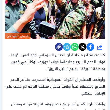
الجيش السوداني
شارك
كشفت مصادر ميدانية أن الجيش السوداني أوقع أمس الأربعاء
قوات للدعم السريع وحليفتها قوات "جوزيف توكا"، في كمين
بمنطقة "البركة" بإقليم "النيل الأزرق".
وأوضحت المصادر أن القوات السودانية استدرجت عنــاصر الدعم
السريع ومنحتهم نصراً وهمياً بدخول منطقة البركة ثم عملت على
الإطباق عليهم.
وأفادت بأن الكمين أسفر عن تـدمير واستلام 18 مركبة ومقـتل