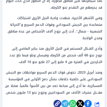
بعد سيطرتها على مناطق مجاورة، إلا أن التطور الذي حدث اليوم
قد يحرمهم من التقدم نحو الكرمك.
وفي الأشهر الأخيرة، شهدت ولاية النيل الأزرق اشتباكات
متصاعدة بين الجيش السوداني وقوات الدعم السريع و"الحركة
الشعبية - شمال"، أدت إلى نزوح آلاف الأشخاص من عدة مناطق
ومدن الولاية.
وأدى القـتال المستمر في النيل الأزرق منذ يناير الماضي إلى
نزوح نحو 60 ألف شخص من الكرمك وقيسان وباو فيما بلغ عدد
النـازحين في الفترة من 4 مايو إلى 27 مايو نحو 10 آلاف.
ومنذ أبريل 2023، تخوض قوات الدعم السريع مواجهات مع الجيش
السوداني على خلفية خلافات بشأن دمج الأولى في المؤسسة
العسكرية، ما أدى إلى مجاعة تعد من بين الأسوأ عالمياً، فضلا عن
مقــتل عشرات الآلاف من السودانيين ونزوح نحو 13 مليون شخص.
شارك