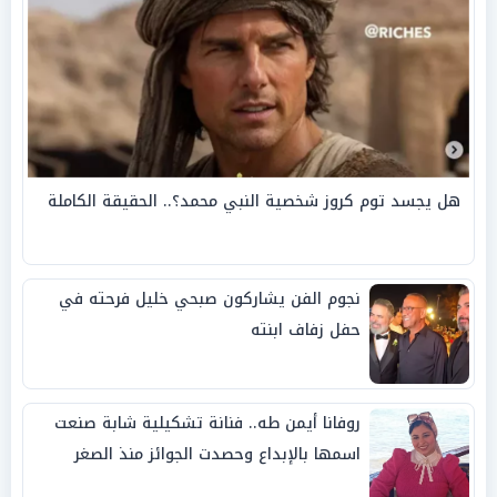
هل يجسد توم كروز شخصية النبي محمد؟.. الحقيقة الكاملة
نجوم الفن يشاركون صبحي خليل فرحته في
حفل زفاف ابنته
روفانا أيمن طه.. فنانة تشكيلية شابة صنعت
اسمها بالإبداع وحصدت الجوائز منذ الصغر