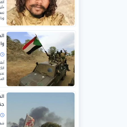
ألق
«أب
تمه
وذل
ال
وا
ا
أعل
الك
عني
الس
ال
جن
ا
شهد