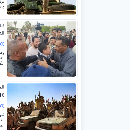
مرت
وتخ
بت
ال
ا
وجه
لإس
الأ
ال
216 شخصًا وسط 
ا
الت
الجز