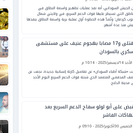
ن الجيش السوداني، أنه نفذ عمليات تطهـير واسعة النطاق في
ناطق التي تسيطر عليها قوات الدعم السريع، في ولايتي شمال
وب كردفان؛ وتُعدّ هذه الخطوة أول عملية برية واسعة النطاق ينفذها
يش منذ عدة أشهر.
9 قتلى و17 مصابا بهجوم عنيف على مستشفى
كري بالسودان
لأحد 14/ديسمبر/2025 - 10:14 م
نت «شبكة أطباء السودان» عن تفاصيل كارثة إنسانية جديدة، نجمت عن
صف المدفعي المتعمد الذي شنته قوات الدعم السريع اليوم الأحد
 مدينة الدلنج.
قبض على أبو لولو سفاح الدعم السريع بعد
تهاكات الفاشر
لخميس 30/أكتوبر/2025 - 09:10 م