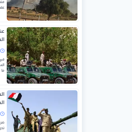
متس
عقب
عن
ال
ا
في 
الس
ما 
ال
ال
ا
صرح
تحر