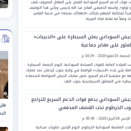
ت قوات الدعم السريع السودانية القبض على المقاتل المعروف بلقب
و لولو»، واسمه الحقيقي الفاتح عبد الله إدريس، ويأتي هذا التوقيف
يداً لمحاكمة المتهم بارتكاب «انتهاكات بشعة» في مدينة الفاشر،
ك وفقاً لما نقلته قناة العربية .
جيش السوداني يعلن السيطرة على «الدبيبات»
لعثور على مقابر جماعية
لجمعة 23/مايو/2025 - 03:39 م
نت القيادة العامة للقوات المسلحة السودانية، اليوم الجمعة، السيطرة
املة على بلدة «الدبيبات» الواقعة في ولاية جنوب كردفان، بعد معارك
فة مع ميليشيا الدعم السريع، ضمن عمليات الجيش المتواصلة لاستعادة
يطرة على المناطق الاستراتيجية جنوب البلاد.
جيش السوداني يدفع قوات الدعم السريع للتراجع
هل 
وب الخرطوم تحت القصف المدفعي
الحق
لإثنين 28/أبريل/2025 - 05:45 م
ت العاصمة السودانية الخرطوم، اليوم الإثنين، تطورات ميدانية