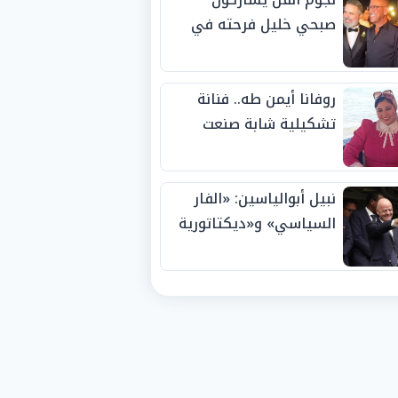
صبحي خليل فرحته في
حفل زفاف ابنته
روفانا أيمن طه.. فنانة
تشكيلية شابة صنعت
اسمها بالإبداع وحصدت
الجوائز منذ الصغر
نبيل أبوالياسين: «الفار
السياسي» و«ديكتاتورية
الميم» يدفنان «نزاهة
الفيفا».. وإقالة
«إنفانتينو» باتت حتمية