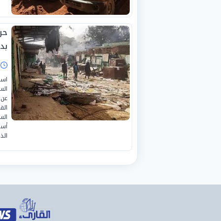
حر
بدا
ا
است
الس
عن 
الق
الس
أسع
الذ