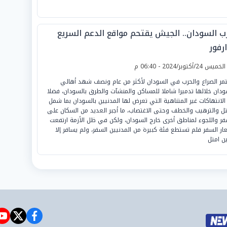
ب السودان.. الجيش يقتحم مواقع الدعم السريع
رفور
لخميس 24/أكتوبر/2024 - 06:40 م
مر الصراع والحرب في السودان لأكثر من عام ونصف شهد أهالي
ودان خلالها تدميرا شاملا للمساكن والمنشآت والطرق بالسودان، فضلا
الانتهاكات غير المتناهية التي تعرض لها المدنيين بالسودان بما شمل
تل والترهيب والخطف وحتى الاغتصاب، ما أجبر العديد من السكان على
فر واللجوء لمناطق أخرى خارج السودان، ولكن في ظل الأزمة ارتفعت
ار السفر فلم تستطع فئة كبيرة من المدنيين السفر، ولم يسافر إلا
ين امتل
e
witter
facebook