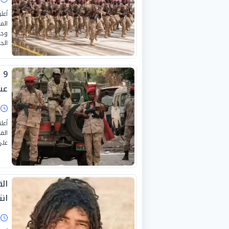
أعل
الم
وجن
الج
عس
ا
أعل
الق
على
ال
ان
ا