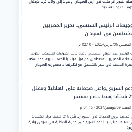
بطة بتحرير آخر بقعة فى أرض السودان، وصولا إلى ولاية غرب كردفان
وم الحدود التشادية.
وجيهات الرئيس السيسي.. تحرير المصريين
مختطفين فى السودان
لخميس 06/مارس/2025 - 02:10 م
 الرئيس عبد الفتاح السيسي باتخاذ كافة الإجراءات التنفيذية اللازمة
تعادة المصريين المختطفين من قبل ميلشيا الدعم السريع، فقد تمكنت
جهزة المعنية في مصر بالتنسيق مع نظيرتها بـ جمهورية السودان
دعم السريع يواصل هجماته على الهلالية ومقتل
حصار مستمر
لسبت 09/نوفمبر/2024 - 04:46 م
في تصعيد مروع للأحداث في السودان، قُتل 216 شخصًا جراء الهجمات
ي شنتها ميليشيا الدعم السريع على مدينة الهلالية في شرقي ولاية
يرة.