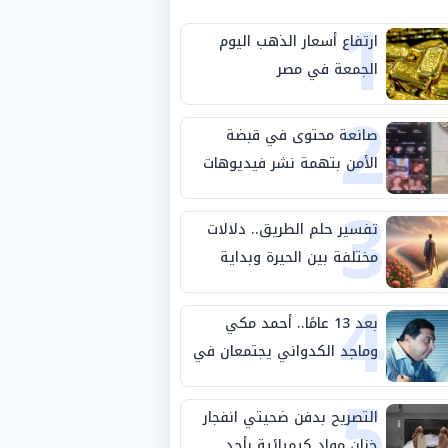
1
ارتفاع أسعار الذهب اليوم
الجمعة في مصر
2
صانعة محتوى في قبضة
الأمن بتهمة نشر فيديوهات
3
خادشة للحياء
تفسير حلم الطريق.. دلالات
مختلفة بين الحيرة وبداية
4
مرحلة جديدة
بعد 13 عامًا.. أحمد مكي
وماجد الكدواني يجتمعان في
5
«فرصة سعيدة»
التصريح بدفن ضحيتي انفجار
خزان مواد كيميائية بأحد