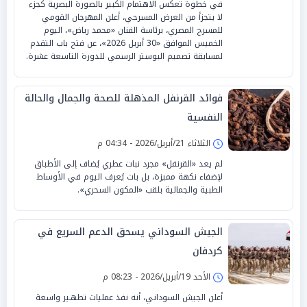
في خطوة تعكس الاهتمام الكبير بالصورة البصرية كجزء
لا يتجزأ من العرض المسرحي، أعلن المهرجان القومي
للمسرح المصري، برئاسة الفنان «محمد رياض»، اليوم
الخميس الموافق «30 أبريل 2026»، عن فتح باب التقدم
لمسابقة تصميم البوستر الرسمي للدورة التاسعة عشرة.
فوائد القرنفل المذهلة للصحة والجمال والحالة
النفسية
الثلاثاء 21/أبريل/2026 - 04:34 م
لم يعد «القرنفل» مجرد نبات عطري يُضاف إلى الأطباق
لإضفاء نكهة مميزة، بل بات يُعرف اليوم في الأوساط
الطبية والجمالية بلقب «المكون السحري».
الجيش السوداني يسحق الدعم السريع في
كردفان
الأحد 19/أبريل/2026 - 08:23 م
أعلن الجيش السوداني، أنه نفذ عمليات تطهـير واسعة