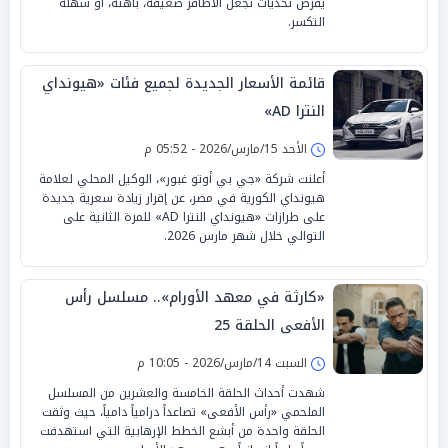
يفرض تحديات تجعل الأظافر ضعيفة، باهتة، أو سهلة
التكسر.
قائمة الأسعار الجديدة لجميع فئات «هيونداي
النترا AD»
الأحد 15/مارس/2026 - 05:52 م
أعلنت شركة «جي بي أوتو غبور»، الوكيل المحلي لعلامة
هيونداي الكورية في مصر، عن إقرار زيادة سعرية جديدة
على طرازات «هيونداي النترا AD» للمرة الثانية على
التوالي خلال شهر مارس 2026.
«كارثة في معهد الأورام».. مسلسل رأس
الأفعى الحلقة 25
السبت 14/مارس/2026 - 10:05 م
شهدت أحداث الحلقة الخامسة والعشرين من المسلسل
الملحمي «رأس الأفعى» تصاعداً درامياً دامياً، حيث وثقت
الحلقة واحدة من أبشع الخطط الإرهابية التي استهدفت