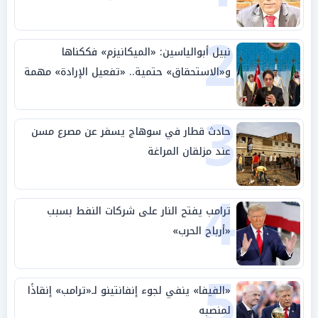
بالوطن» و«سيادة الكلمة»
2
نبيل أبوالياسين: «الميكانيزم» فككناها
و«الاستحقاق» حتمية.. «تفعيل الإرادة» مهمة
الجامعة العربية
3
حادث قطار في سوهاج يسفر عن مصرع مسن
عند مزلقان المراغة
4
ترامب يفتح النار على شركات النفط بسبب
«أرباح الحرب»
5
«الفيفا» ينفي لجوء إنفانتينو لـ«ترامب» إنقاذًا
لمنصبه