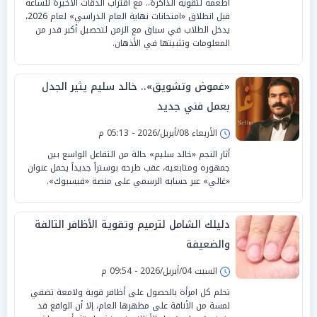
أطعمة لتقوية الذاكرة.. مع اقتراب الدقات الأخيرة للساعة
قبل انطلاق «امتحانات نهاية العام الدراسي» لعام 2026،
يدخل الطلاب في سباق مع الزمن لتحصيل أكبر قدر من
المعلومات وتثبيتها في الأذهان.
«غموض وتشويق».. خالد سليم يثير الجدل
بعمل فني جديد
الأربعاء 08/أبريل/2026 - 05:13 م
أثار النجم «خالد سليم» حالة من التفاعل الواسع بين
جمهوره ومتابعيه، عقب طرحه بوستراً جديداً يحمل عنوان
«غالي» عبر حسابه الرسمي على منصة «فيسبوك».
دليلك الشامل لترميم وتقوية الأظافر التالفة
والضعيفة
السبت 04/أبريل/2026 - 09:54 م
تحلم كل امرأة بالحصول على أظافر قوية ولامعة تضفي
لمسة من الأناقة على مظهرها العام، إلا أن الواقع قد