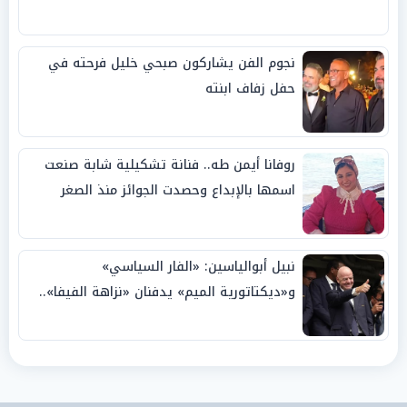
نجوم الفن يشاركون صبحي خليل فرحته في
حفل زفاف ابنته
روفانا أيمن طه.. فنانة تشكيلية شابة صنعت
اسمها بالإبداع وحصدت الجوائز منذ الصغر
نبيل أبوالياسين: «الفار السياسي»
و«ديكتاتورية الميم» يدفنان «نزاهة الفيفا»..
وإقالة «إنفانتينو» باتت حتمية