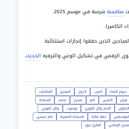
ت
منافسة
شرسة في موسم 2025.
ء الكاميرا.
ميادين الذين حققوا إنجازات استثنائية.
محتوى الرقمي في تشكيل الوعي والترفيه
الحديث
.
نجوم الغناء
العرب
الدول
المسرح
الفعاليات
فرص
العربي
تامر
مسرح
محمد
السياحة
لحناوي
النجم وائل كفوري
يوتيوب
وائل كفوري
لموسيقى
حفلا غنائيا
السياحة المصرية
تامر حسني
مسرح الوطني
القارئ نيوز