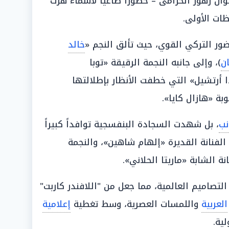
ن زهور الخزامى – حضوراً طاغياً لأسماء هزت
ظات الأولى.
ور التركي القوي، حيث تألق النجم «
خالد
ن
)، وإلى جانبه النجمة الرقيقة «توبا
 أرتشيل» التي خطفت الأنظار بإطلالتها
بة «هازال كايا».
نب
، بل شهدت السجادة البنفسجية توافداً كبيراً
فنانة القديرة «إلهام شاهين»، والنجمة
انة الشابة «ماريتا الحلاني».
لتصاميم العالمية، مما جعل من "اللافندر كاربت"
العربية
واللمسات العصرية، وسط تغطية
إعلامية
ية.