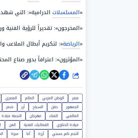
«
المسلسلات
الدرامية»: التي شهد
«المخرجون»: تقديراً للرؤية الفنية ورا
«
الرياضة
»: لتكريم أبطال الملاعب وال
«المؤثرون»: اعترافاً بدور صناع ال
شارك
مصر
الوطن العربي
العالم
المصري
الجمهور
حفل
السياح
أرز
شعر
العالمي
الغناء
مهرجان
النجمة ميادة ا
ميادة الحناوي
الفعاليات الفنية
الفن
ا
النجم تامر حسني
أرزة
أغا
ميزة
ال