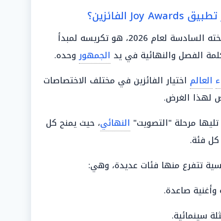
J الفائزين؟
ما يميز حفل «Joy Awards» في نسخته السادسة لعام 2026، هو تكريسه لمبدأ
لمة الفصل والنهائية في يد
الجمهور
وحده.
ء
العالم
اختيار الفائزين في مختلف الاختصاصات
 تليها مرحلة "التصويت"
النهائي
، حيث يمنح كل
ل فئة.
ة تتفرع منها فئات عديدة، وهي:
وأغنية صاعدة.
ة سينمائية.