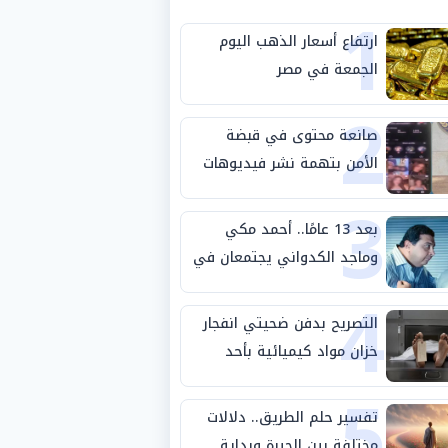
1
ارتفاع أسعار الذهب اليوم
الجمعة في مصر
2
صانعة محتوى في قبضة
الأمن بتهمة نشر فيديوهات
3
خادشة للحياء
بعد 13 عامًا.. أحمد مكي
وماجد الكدواني يجتمعان في
4
«فرصة سعيدة»
التصريح بدفن ضحيتي انفجار
خزان مواد كيميائية بأحد
5
مصانع الفيوم
تفسير حلم الطريق.. دلالات
مختلفة بين الحيرة وبداية