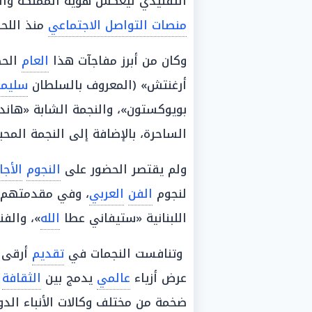
التقليدي ليعكس هوية المملكة وألوا
منصات التواصل الاجتماعي
منذ اللح
وكان من أبرز مفاجآت هذا
العام
الحض
أرغنتش» (المعروف بالسلطان
سليما
بويوكستون»، والنجمة الشابة «هاندا
الساحرة، بالإضافة إلى النجمة المحبو
ولم يقتصر الحضور على
النجوم
الأجا
لنجوم
الفن
العربي
، وفي مقدمتهم ال
اللبنانية «ستيفاني عطا
الله
»، والفن
وتنافست النجمات في
تقديم
أرقى ا
عرض أزياء
عالمي
يدمج بين
الثقافة
ضخمة من مختلف وكالات الأنباء الدول