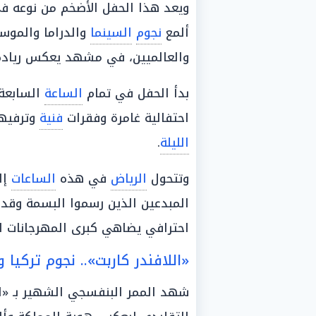
ويعد هذا الحفل الأضخم من نوعه 
ألمع
نجوم
السينما
والدراما والموسي
والعالميين، في مشهد يعكس رياد
بدأ الحفل في تمام
الساعة
السابعة 
احتفالية غامرة وفقرات
فنية
وترفيهي
الليلة
.
وتتحول
الرياض
في هذه
الساعات
إل
المبدعين الذين رسموا البسمة وقدم
احترافي يضاهي كبرى المهرجانات ال
«اللافندر كاربت».. نجوم تركيا
شهد الممر البنفسجي الشهير بـ «ال