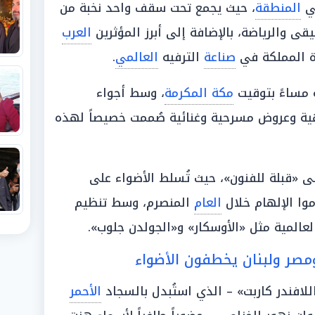
في
المنطقة
، حيث يجمع تحت سقف واحد نخبة من
قى والرياضة، بالإضافة إلى أبرز المؤثرين
العرب
ة المملكة في
صناعة
الترفيه
العالمي
.
مساءً بتوقيت
مكة المكرمة
، وسط أجواء
ة وعروض مسرحية وغنائية صُممت خصيصاً لهذه
ى «قبلة للفنون»، حيث تُسلط الأضواء على
وا الإلهام خلال
العام
المنصرم، وسط تنظيم
عالمية مثل «الأوسكار» و«الجولدن جلوب».
 ومصر ولبنان يخطفون الأضواء
لافندر كاربت» – الذي استُبدل بالسجاد
الأحمر