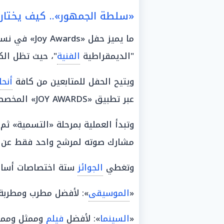
«سلطة الجمهور».. كيف يختار تطبيق oy Awards
"الديمقراطية
الفنية
"، حيث تظل الك
ويتيح الحفل للمتابعين من كافة
أنحا
عبر تطبيق «JOY AWARDS» المخصص لهذا الغرض.
وتبدأ العملية بمرحلة «التسمية» ثم
مشارك صوته لمرشح واحد فقط عن ك
وتغطي
الجوائز
ستة اختصاصات أساسي
«
الموسيقى
»: لأفضل مطرب ومطربة 
«
السينما
»: لأفضل
فيلم
وممثل وممثل