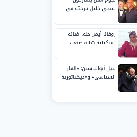
صبحي خليل فرحته في
حفل زفاف ابنته
روفانا أيمن طه.. فنانة
تشكيلية شابة صنعت
اسمها بالإبداع وحصدت
الجوائز منذ الصغر
نبيل أبوالياسين: «الفار
السياسي» و«ديكتاتورية
الميم» يدفنان «نزاهة
الفيفا».. وإقالة
«إنفانتينو» باتت حتمية