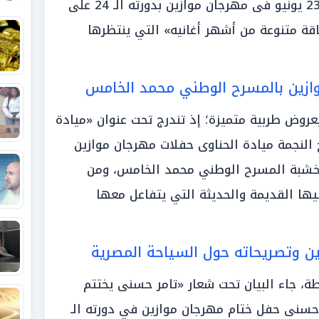
النجم وائل كفورى، حفلا غنائيا يوم 23 يونيو فى مهرجان موازين بدورته الـ 24 على
قة متنوعة من أشهر أغانيه» التي ينتظرها
وتبدأ التظاهرة الموسيقية الكبرى بعروض طربية متميزة؛ إذ تندرج تحت عنوان «‎ميادة
 النجمة ميادة الحناوى حفلات مهرجان موازين
 يوم 19 يونيو على خشبة المسرح الوطني محمد الخامس، ومن
نيها القديمة والحديثة التي يتفاعل معها
وفي قطاع المتابعة الختامية للأنشطة، جاء البيان تحت شعار «‎‏‎تامر حسنى يختتم
 حسنى حفل ختام مهرجان موازين في دورته الـ