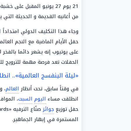
21 يوم 27 يونيو المقبل على
من أغانيه القديمة و الحديثة التي 
وجاء هذا التكليف الدولي امتداداً ل
حفل الأيام الماضية مع النجم العال
على يوتيوب إنه يشعر دائما بالفخر 
الحفلات تعد فرصة مهمة للترويج للس
«ليلة البنفسج العالمية».. انطلاق حفل جوائز 26
في وقتاً سابق، تحت أنظار
العالم
، 
انطلقت مساء
اليوم
السبت
، الموافق 
حفل توزيع
جوائز
صنّاع الترفيه «Joy Awards»، وذلك ضمن
المستمرة في إبهار الجماهير.