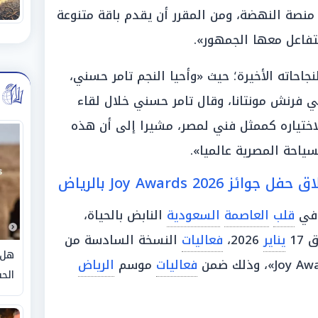
 خشبة منصة النهضة، ومن المقرر أن يقدم باقة متنوعة
يتفاعل معها الجمهور».
نجاحاته الأخيرة؛ حيث «وأحيا النجم تامر حسني،
مي فرنش مونتانا، وقال تامر حسني خلال لقاء
لاختياره كممثل فني لمصر، مشيرا إلى أن هذه
ياحة المصرية عالميا».
Joy Awards 20 بالرياض
وفي
قلب
العاصمة
السعودية
النابض بالحياة،
17
يناير
2026،
فعاليات
النسخة السادسة من
هل 
فعاليات
موسم
الرياض
الحق