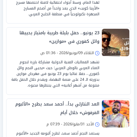
لهذا العام، وسط أجواء احتفالية لافتة احتضنها مسرح
«الأرينا كويت» الذي يعد واحداً من أضخم المسارح
المجهزة تكنولوجياً في منطقة الخليج العربي.
23 يونيو.. حفل بليلة طربية بامتياز يحييها
وائل كفوري في «موازين»
الثلاثاء 09/يونيو/2026 - 01:36 ص
تشهد الفعاليات الفنية الدولية مشاركة بارزة لنجوم
الغناء العربي بالوطن العربي؛ حيث «يحيى النجم وائل
كفورى ، حفلا غنائيا يوم 23 يونيو فى مهرجان موازين
بدورته الـ 24 على منصة النهضة، ويقدم خلال الحفل باقة
متنوعة من أشهر أغانيه» التي ينتظرها محبوه.
العد التنازلي بدأ.. أحمد سعد يطرح «الألبوم
الفرفوش» خلال أيام
الأحد 31/مايو/2026 - 07:39 م
يستعد النجم أحمد سعد، لطرح ألبومه الجديد «الألبوم