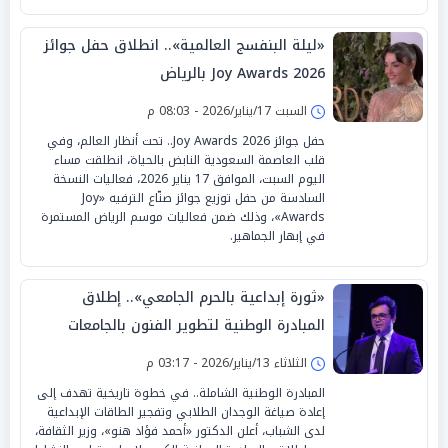
«ليلة البنفسج العالمية».. انطلاق حفل جوائز
Joy Awards 2026 بالرياض
السبت 17/يناير/2026 - 08:03 م
حفل جوائز Joy Awards 2026.. تحت أنظار العالم، وفي
قلب العاصمة السعودية النابض بالحياة، انطلقت مساء
اليوم السبت، الموافق 17 يناير 2026، فعاليات النسخة
السادسة من حفل توزيع جوائز صنّاع الترفيه «Joy
Awards»، وذلك ضمن فعاليات موسم الرياض المستمرة
في إبهار الجماهير.
«ثورة إبداعية بالحرم الجامعي».. إطلاق
المبادرة الوطنية لتطوير الفنون بالجامعات
الثلاثاء 13/يناير/2026 - 03:17 م
المبادرة الوطنية الشاملة.. في خطوة تاريخية تهدف إلى
إعادة صياغة الوجدان الطلابي وتفجير الطاقات الإبداعية
لدى الشباب، أعلن الدكتور «أحمد فؤاد هنو»، وزير الثقافة،