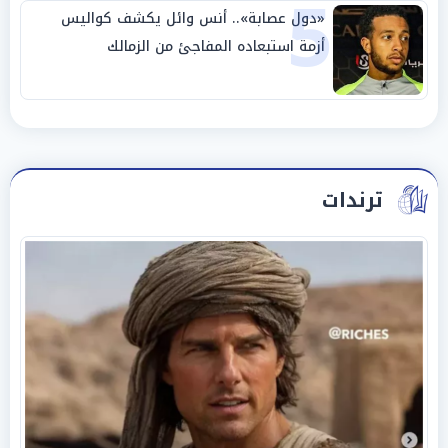
5
«دول عصابة».. أنس وائل يكشف كواليس
أزمة استبعاده المفاجئ من الزمالك
ترندات