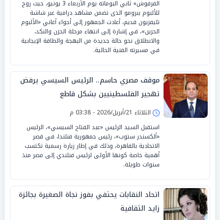
الفرفوش» ثاني البوماته يوم الأربعاء 3 يونيو، حيث روج
للألبوم ببرومو الذى تضمن مشاهد درامية عبر شاشة
تليفزيون قديم، أعادت الجمهور إلى أجواء أغاني «الألبوم
الحزين»، في إشارة إلى انتهاء مرحلة الحزن والنكد،
والانطلاق نحو حالة جديدة من البهجة والطاقة الإيجابية
في مسيرته الفنية الحالية.
موقف مصري حاسم.. الرئيس السيسي يرفض
تهجير الفلسطينيين بشكل قاطع
الثلاثاء 21/أبريل/2026 - 03:38 م
استقبل السيد الرئيس «عبد الفتاح السيسي»، الرئيس
«ألكسندر ستوب»، رئيس جمهورية فنلندا، في قصر
الاتحادية بالقاهرة، وذلك في إطار زيارة رسمية تكتسب
أهمية خاصة كونها الأولى لرئيس فنلندي إلى مصر منذ
سنوات طويلة.
اتحاد النقابات يحتفي بفوز نجاة الصغيرة بجائزة
زايد الثقافية