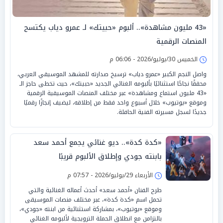
«43 مليون مشاهدة».. ألبوم «حبيتك» لـ عمرو دياب يكتسح
المنصات الرقمية
الخميس 30/يوليو/2026 - 06:06 م
واصل النجم الكبير «عمرو دياب» ترسيخ صدارته للمشهد الموسيقي العربي،
محققًا نجاحًا استثنائيًا بألبومه الغنائي الجديد «حبيتك»، حيث تخطى حاجز الـ
«43 مليون استماع ومشاهدة» عبر مختلف المنصات الموسيقية الرقمية
وموقع «يوتيوب» خلال أسبوع واحد فقط من إطلاقه، ليضيف إنجازًا رقميًا
جديدًا لسجل مسيرته الفنية الحافلة.
«كدة كدة».. ديو غنائي يجمع أحمد سعد
بابنته جودي وإطلاق الألبوم قريبًا
الأربعاء 29/يوليو/2026 - 07:57 م
طرح الفنان «أحمد سعد» أحدث أعماله الغنائية والتي
تحمل اسم «كدة كدة»، عبر مختلف منصات الموسيقى
وموقع «يوتيوب»، بمشاركة استثنائية من ابنته «جودي»،
بالتزامن مع انطلاق الحملة الترويجية لألبومه الغنائي