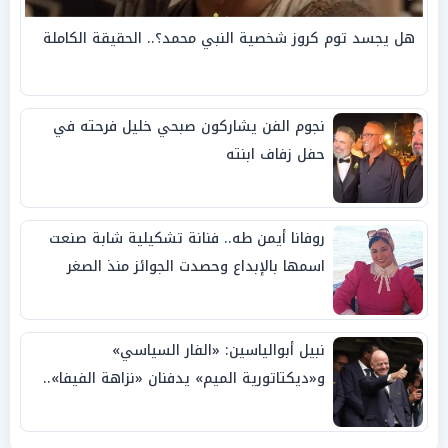
هل يجسد توم كروز شخصية النبي محمد؟.. الحقيقة الكاملة
نجوم الفن يشاركون صبحي خليل فرحته في
حفل زفاف ابنته
روفانا أيمن طه.. فنانة تشكيلية شابة صنعت
اسمها بالإبداع وحصدت الجوائز منذ الصغر
نبيل أبوالياسين: «الفار السياسي»
و«ديكتاتورية الميم» يدفنان «نزاهة الفيفا»..
وإقالة «إنفانتينو» باتت حتمية