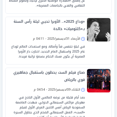
عن إطلاق «المبادرة الوطنية الكبرى لإحياء وتطوير النشاط
الثقافي والفني بالجامعات المصرية».
«وداع 2025».. الأوبرا تحيي ليلة رأس السنة
بـ«كلثوميات» خالدة
الأربعاء 31/ديسمبر/2025 - 04:11 م
في ليلةٍ تتنفس فناً وأصالة، ومع استعدات العالم لوداع
عام 2025 واستقبال العام الجديد، اختارت دار الأوبرا
المصرية أن يكون مسك الختام بصبغةٍ تراثية فريدة.
صناع فيلم الست يحظون باستقبال جماهيري
قوي بالرياض
الثلاثاء 09/ديسمبر/2025 - 04:54 م
بعد أيام قليلة من عرضه العالمي الأول الناجح في
مهرجان مراكش السينمائي الدولي، شهدت العاصمة
السعودية الرياض أمس الاثنين العرض الأول لفيلم
«الست»، العمل السينمائي الضخم الذي يتناول السيرة