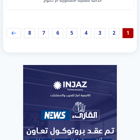
الذاتية للمطربة الأسطورية أم كلثوم.
8
7
6
5
4
3
2
1