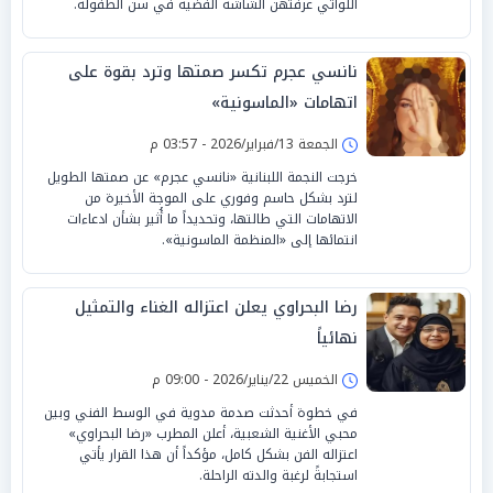
اللواتي عرفتهن الشاشة الفضية في سن الطفولة.
نانسي عجرم تكسر صمتها وترد بقوة على
اتهامات «الماسونية»
الجمعة 13/فبراير/2026 - 03:57 م
خرجت النجمة اللبنانية «نانسي عجرم» عن صمتها الطويل
لترد بشكل حاسم وفوري على الموجة الأخيرة من
الاتهامات التي طالتها، وتحديداً ما أُثير بشأن ادعاءات
انتمائها إلى «المنظمة الماسونية».
رضا البحراوي يعلن اعتزاله الغناء والتمثيل
نهائياً
الخميس 22/يناير/2026 - 09:00 م
في خطوة أحدثت صدمة مدوية في الوسط الفني وبين
محبي الأغنية الشعبية، أعلن المطرب «رضا البحراوي»
اعتزاله الفن بشكل كامل، مؤكداً أن هذا القرار يأتي
استجابةً لرغبة والدته الراحلة.