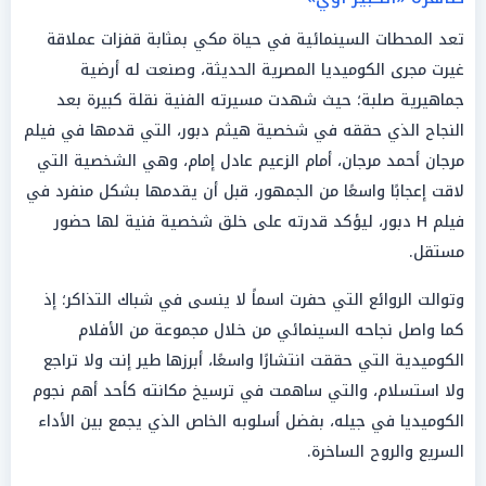
تعد المحطات السينمائية في حياة مكي بمثابة قفزات عملاقة
غيرت مجرى الكوميديا المصرية الحديثة، وصنعت له أرضية
جماهيرية صلبة؛ حيث شهدت مسيرته الفنية نقلة كبيرة بعد
النجاح الذي حققه في شخصية هيثم دبور، التي قدمها في فيلم
مرجان أحمد مرجان، أمام الزعيم عادل إمام، وهي الشخصية التي
لاقت إعجابًا واسعًا من الجمهور، قبل أن يقدمها بشكل منفرد في
فيلم H دبور، ليؤكد قدرته على خلق شخصية فنية لها حضور
مستقل.
وتوالت الروائع التي حفرت اسماً لا ينسى في شباك التذاكر؛ إذ
كما واصل نجاحه السينمائي من خلال مجموعة من الأفلام
الكوميدية التي حققت انتشارًا واسعًا، أبرزها طير إنت ولا تراجع
ولا استسلام، والتي ساهمت في ترسيخ مكانته كأحد أهم نجوم
الكوميديا في جيله، بفضل أسلوبه الخاص الذي يجمع بين الأداء
السريع والروح الساخرة.