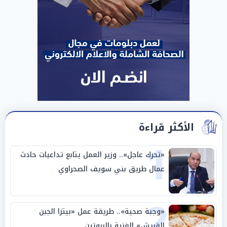
الأكثر قراءة
1
«تحرك عاجل».. وزير العمل يتابع تداعيات حادث
عمال طريق بني سويف الصحراوي
2
«وجبة صحية».. طريقة عمل «بيتزا الجبن
القريش» الغنية بالبروتين