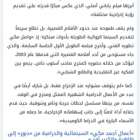
أبرزها فيلم ياباني أصلي، الذي عكس مبكرًا قدرته على تقديم
رؤية إخراجية مختلفة».
ولم يقف طموحه عند حدود الأفلام القصيرة، بل تطلع سريعاً
لتقديم السينما الروائية الطويلة بأدوات مبتكرة؛ إذ «واصل مكي
تطوره الفني، وأخرج فيلمه الطويل الأول الحاسة السابعة، والذي
جاء مستوحى من أحد أفلامه القصيرة التي قدمها عام 2003،
ليؤكد من خلاله حضوره كمخرج صاحب أسلوب خاص، يجمع بين
الفكرة غير التقليدية والطابع الشبابي».
كما «لم يتوقف مشواره عند الإخراج فقط، بل شارك أيضًا في
عدد من الأعمال الدرامية الشهيرة كممثل ومخرج في الوقت
نفسه، من بينها مسلسل لحظات حرجة وتامر وشوقية، حيث قدم
خلاله أداءً لافتًا إلى جانب إسهاماته الإخراجية، ما جعله من
الأسماء البارزة في الدراما الكوميدية».
«أعمال أحمد مكي» السينمائية والدرامية من «دبور» إلى
ظاهرة «الكبير أوي»