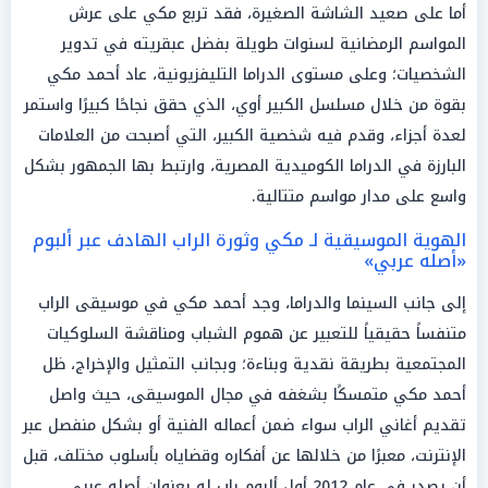
أما على صعيد الشاشة الصغيرة، فقد تربع مكي على عرش
المواسم الرمضانية لسنوات طويلة بفضل عبقريته في تدوير
الشخصيات؛ وعلى مستوى الدراما التليفزيونية، عاد أحمد مكي
بقوة من خلال مسلسل الكبير أوي، الذي حقق نجاحًا كبيرًا واستمر
لعدة أجزاء، وقدم فيه شخصية الكبير، التي أصبحت من العلامات
البارزة في الدراما الكوميدية المصرية، وارتبط بها الجمهور بشكل
واسع على مدار مواسم متتالية.
الهوية الموسيقية لـ مكي وثورة الراب الهادف عبر ألبوم
«أصله عربي»
إلى جانب السينما والدراما، وجد أحمد مكي في موسيقى الراب
متنفساً حقيقياً للتعبير عن هموم الشباب ومناقشة السلوكيات
المجتمعية بطريقة نقدية وبناءة؛ وبجانب التمثيل والإخراج، ظل
أحمد مكي متمسكًا بشغفه في مجال الموسيقى، حيث واصل
تقديم أغاني الراب سواء ضمن أعماله الفنية أو بشكل منفصل عبر
الإنترنت، معبرًا من خلالها عن أفكاره وقضاياه بأسلوب مختلف، قبل
أن يصدر في عام 2012 أول ألبوم راب له بعنوان أصله عربي،