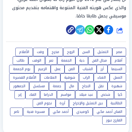
والذي عكس هويته الفنية المتنوعة واهتمامه بتقديم محتوى
موسيقي يحمل طابعًا خاصًا.
شارك
مصر
التمثيل
السن
الروح
مخرج
وقت
الأفلام
أفلام
مجال الفن
دية
الجمعة
تمر
الوقت
طالب
السينما
أرز
الشباب
الفن
عمل
الزعيم
يوم الجمعة
العمل
الغناء
الراب
شوقية
العلامات
الأفلام القصيرة
شهيرة
نقل
النجاح
مال
جمعة
مسلسل
الجمهور
كيا
شخص
عيد ميلاد
مواسم
الدراما
الفك
إبر
الطالبية
بين التمثيل والإخراج
أرزة
نجوم الفن
الفنان أحمد مكي
كوميدي
أحمد مكي
مسيرة فنية
تامر
القارئ نيوز