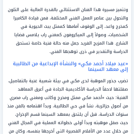
وتتميز مسيرة هذا الفنان الاستثنائي بالقدرة العالية على التلون
والتحول بين عناصر العمل الفني المختلفة، فمن قيادة الكاميرا
كمخرج واعد، إلى الوقوف أمامها كممثل يبث الحيوية في
الشخصيات، وصولاً إلى الميكروفون كمغني راب يلامس قضايا
الشارع. هذا المزيج الفريد جعل منه حالة فنية خاصة تستحق
الدراسة والتقدير في ذرى توهجها الفني.
«عيد ميلاد أحمد مكي» والنشأة الإبداعية من الطالبية
إلى معهد السينما
تضرب جذور الموهبة لدى مكي في بيئة شعبية غنية بالتفاصيل،
صقلتها لاحقاً الدراسة الأكاديمية الجادة في أعرق المعاهد
الفنية؛ حيث «أحمد مكي ممثل ومخرج وكاتب ومغني راب مصري
من أصول جزائرية، نشأ في حي الطالبية، وبدأ اهتمامه بالفن منذ
سنوات الدراسة، قبل أن يلتحق بمعهد السينما قسم الإخراج،
حيث صقل موهبته وبدأ أولى خطواته العملية في المجال الفني
من خلال عدد من الأفلام القصيرة التي أخرجها بنفسه، وكان من