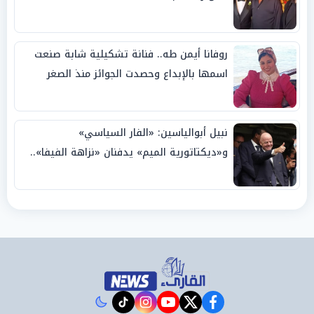
روفانا أيمن طه.. فنانة تشكيلية شابة صنعت
اسمها بالإبداع وحصدت الجوائز منذ الصغر
نبيل أبوالياسين: «الفار السياسي»
و«ديكتاتورية الميم» يدفنان «نزاهة الفيفا»..
وإقالة «إنفانتينو» باتت حتمية
instagram
tiktok
youtube
twitter
facebook