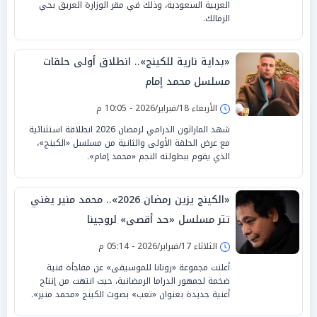
العربية السعودية، وذلك في مقر الوزارة العريق بحي
الزمالك.
«بداية نارية للكينج».. انطلاق أولى حلقات
مسلسل محمد إمام
الأربعاء 18/فبراير/2026 - 10:05 م
شهد الماراثون الدرامي لرمضان 2026 انطلاقة استثنائية
مع عرض الحلقة الأولى والثانية من مسلسل «الكينج»،
الذي يقوم ببطولته النجم «محمد إمام».
«الكينج يزين رمضان 2026».. محمد منير يغني
تتر مسلسل «حد أقصى» لروجينا
الثلاثاء 17/فبراير/2026 - 05:14 م
أعلنت مجموعة «روتانا للموسيقى» عن مفاجأة فنية
ضخمة لجمهور الدراما الرمضانية، حيث انتهت من إنتاج
أغنية جديدة بعنوان «تعب» بصوت الكينج «محمد منير».