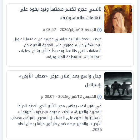
نانسي عجرم تكسر صمتها وترد بقوة على
اتهامات «الماسونية»
الجمعة 13/فبراير/2026 - 03:57 م
خرجت النجمة اللبنانية «نانسي عجرم» عن صمتها الطويل
لترد بشكل حاسم وفوري على الموجة الأخيرة من
الاتهامات التي طالتها، وتحديداً ما أُثير بشأن ادعاءات
انتمائها إلى «المنظمة الماسونية».
جدل واسع بعد إعلان عرض «صحاب الأرض»
بإسرائيل
الخميس 12/فبراير/2026 - 08:01 م
في تقرير لافت يعكس مدى التأثير الذي تحدثه الدراما
المصرية والعربية، سلطت صحيفة «يديعوت أحرونوت»
الإسرائيلية الضوء على المسلسل المصري المرتقب «صحاب
الأرض»، والمقرر عرضه ضمن ماراثون دراما رمضان لعام
2026.