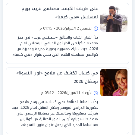
على طريقة الكيف.. مصطفى غريب يروج
لمسلسل «هي كيميا»
الخميس 12/فبراير/2026 - 01:15 م
بدأ الفنان الشاب والمتألق «مصطفى غريب» في حجز
مقعده مبكراً في الماراثون الدرامي الرمضاني لعام
2026، حيث شارك جمهوره بصورة جديدة ومميزة من
كواليس مسلسله القادم الذي يحمل عنوان «هي كيميا».
مي كساب تكشف عن ملامح «نون النسوة»
برمضان 2026
الأربعاء 11/فبراير/2026 - 05:12 م
بدأت الفنانة المتألقة «مي كساب» في رسم ملامح
حضورها الدرامي لموسم رمضان المقبل لعام 2026، حيث
شاركت جمهورها ومتابعيها عبر حسابها الرسمي على
منصة «انستجرام» أولى الصور الدعائية من كواليس
مسلسلها الجديد الذي يحمل عنوان «نون النسوة».