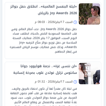
«ليلة البنفسج العالمية».. انطلاق حفل جوائز
Joy Awards 2026 بالرياض
السبت 17/يناير/2026 - 08:03 م
حفل جوائز Joy Awards 2026.. تحت أنظار العالم، وفي
قلب العاصمة السعودية النابض بالحياة، انطلقت مساء
اليوم السبت، الموافق 17 يناير 2026، فعاليات النسخة
السادسة من حفل توزيع جوائز صنّاع الترفيه «Joy
Awards»، وذلك ضمن فعاليات موسم الرياض المستمرة
في إبهار الجماهير.
«لن ننسى غزة».. نجمة هوليوود جوانا
سانتوس تزلزل غولدن غلوب بصرخة إنسانية
السبت 17/يناير/2026 - 01:32 م
في ليلة كان مقدراً لها أن تكون احتفاءً بالبريق والزيف،
هبت عاصفة إنسانية صادقة من قلب أهم حصون الثقافة
الغربية، من على منصة جوائز الغولدن غلوب، حيث تسود
عادةً ثقافة الصمت والانفصال عن وقائع العالم الأليم،