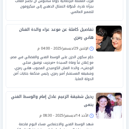
قررت الممثلة البرتغالية جوانا سانتوس أن تكسر القالب
بجرأة نادرة، مُحوّلة التمثال الذهبي إلى ميكروفون
للضمير العالمي.
تفاصيل كاملة عن موعد عزاء والدة الفنان
هاني رمزي
الإثنين 29/ديسمبر/2025 - 04:00 م
خيّم سكون الحزن على الوسط الفني والقضائي في مصر،
مع إعلان نبأ وفاة السيدة «مرجريت توفيق مجلي
الوحش»، والدة الفنان الكوميدي المحبوب هاني رمزي،
وشقيقه المستشار أمير رمزي، رئيس محكمة جنايات أمن
الدولة العليا.
رحيل شقيقة الزعيم عادل إمام والوسط الفني
ينعى
الأحد 14/ديسمبر/2025 - 08:30 م
شهد الوسط الفني والاجتماعي مساء اليوم فاجعة