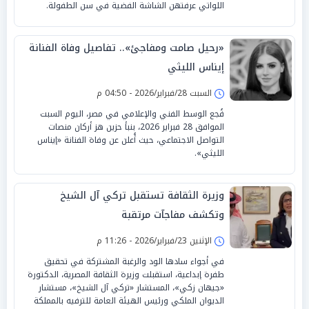
اللواتي عرفتهن الشاشة الفضية في سن الطفولة.
«رحيل صامت ومفاجئ».. تفاصيل وفاة الفنانة
إيناس الليثي
السبت 28/فبراير/2026 - 04:50 م
فُجع الوسط الفني والإعلامي في مصر، اليوم السبت
الموافق 28 فبراير 2026، بنبأ حزين هز أركان منصات
التواصل الاجتماعي، حيث أُعلن عن وفاة الفنانة «إيناس
الليثي».
وزيرة الثقافة تستقبل تركي آل الشيخ
وتكشف مفاجآت مرتقبة
الإثنين 23/فبراير/2026 - 11:26 م
في أجواء سادها الود والرغبة المشتركة في تحقيق
طفرة إبداعية، استقبلت وزيرة الثقافة المصرية، الدكتورة
«جيهان زكي»، المستشار «تركي آل الشيخ»، مستشار
الديوان الملكي ورئيس الهيئة العامة للترفيه بالمملكة