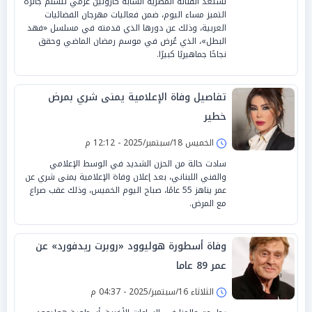
تستعد الفنانة المصرية الشابة كارولين عزمي لتسلم جائزة
التميز مساء اليوم، ضمن فعاليات مهرجان الفضائيات
العربية، وذلك عن دورها الذي قدمته في مسلسل «فهد
البطل»، الذي عُرض في موسم رمضان الماضي وحقق
نجاحًا جماهيريًا كبيرًا.
تفاصيل وفاة الإعلامية يمنى شري بمرض
خطير
الخميس 18/سبتمبر/2025 - 12:12 م
سادت حالة من الحزن الشديد في الوسط الإعلامي
والفني اللبناني، بعد إعلان وفاة الإعلامية يمنى شري عن
عمر يناهز 55 عامًا، صباح اليوم الخميس، وذلك عقب صراع
مع المرض.
وفاة أسطورة هوليوود «روبرت ريدفورد» عن
عمر 89 عاما
الثلاثاء 16/سبتمبر/2025 - 04:37 م