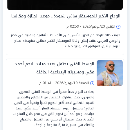
الوداع الأخير للموسيقار هاني شنودة.. موعد الجنازة ومكانها
الإثنين 20/يوليو/2026 - 02:59 م
خيمت حالة عارمة من الحزن الأسى على الأوساط الثقافية والفنية في مصر
والوطن العربي، عقب إعلان وفاة الموسيقار الكبير «هاني شنودة» صباح
اليوم الإثنين، الموافق 20 يوليو 2026.
الوسط الفني يحتفل بعيد ميلاد النجم أحمد
مكي ومسيرته الإبداعية الحافلة
الجمعة 19/يونيو/2026 - 01:41 م
يصادف اليوم حدثاً مميزاً في الوسط الفني المصري
والعربي، حيث يتشارك الملايين من العشاق والمحبين
تقديم التهاني لأحد أكثر النجوم تميزاً وتفرداً في الجيل
الحالي؛ ويحتفل اليوم الجمعة، الفنان أحمد مكي بعيد
ميلاده، وهو أحد أبرز نجوم الفن في مصر خلال السنوات
الأخيرة، حيث استطاع أن يجمع بين التمثيل والإخراج
والغناء في مسيرة فنية متنوعة وناجحة.