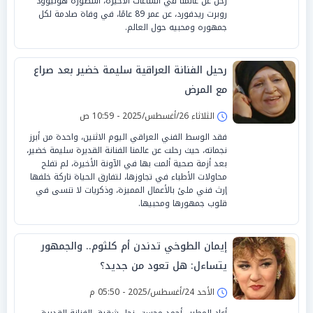
رحل عن عالمنا في الساعات الأخيرة، أسطورة هوليوود
روبرت ريدفورد، عن عمر 89 عامًا، في وفاة صادمة لكل
جمهوره ومحبيه حول العالم.
رحيل الفنانة العراقية سليمة خضير بعد صراع
مع المرض
الثلاثاء 26/أغسطس/2025 - 10:59 ص
فقد الوسط الفني العراقي اليوم الاثنين، واحدة من أبرز
نجماته، حيث رحلت عن عالمنا الفنانة القديرة سليمة خضير،
بعد أزمة صحية ألمت بها في الآونة الأخيرة، لم تفلح
محاولات الأطباء في تجاوزها، لتفارق الحياة تاركة خلفها
إرث فني ملئ بالأعمال المميزة، وذكريات لا تنسى في
قلوب جمهورها ومحبيها.
إيمان الطوخي تدندن أم كلثوم.. والجمهور
يتساءل: هل تعود من جديد؟
الأحد 24/أغسطس/2025 - 05:50 م
أعاد المطرب أحمد محسن، نجل شقيق الفنانة القديرة