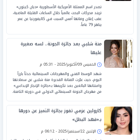
تصدر اسم الممثلة الأمريكية الأسطورية «ديان كيتون»
تريند محركات البحث عالمياً خلال الساعات القليلة الماضية،
عقب إعلان وفاتها أمس السبت في كاليفورنيا عن عمر
يناهز 79 عاماً.
منة شلبي بعد جائزة الجونة.. لسه صغيرة
عليها
الخميس 09/أكتوبر/2025 - 05:31 م
شهد الوسط الفني والمهرجانات السينمائية حدثاً بارزاً
اليوم، حيث عبّرت الفنانة القديرة منة شلبي عن سعادتها
وامتنانها البالغين بعد تكريمها بـ«جائزة الإنجاز الإبداعي»
من مهرجان الجونة السينمائي الدولي في دورته الثامنة.
كارولين عزمي تفوز بجائزة التميز عن دورها
بـ«فهد البطل»
الإثنين 22/سبتمبر/2025 - 06:12 م