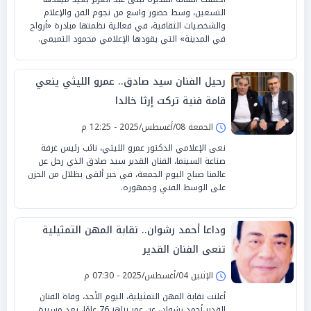
التسعين، وسط حضور واسع من نجوم الفن والإعلام
والشخصيات الثقافية، في فعالية نظمتها مبادرة «أرواح
في المدينة» التي يقودها الإعلامي محمود التميمي.
رحيل الفنان سيد صادق.. عمرو الليثي ينعي
قامة فنية تركت إرثا خالدا
الجمعة 08/أغسطس/2025 - 12:25 م
نعى الإعلامي الدكتور عمرو الليثي، نائب رئيس غرفة
صناعة السينما، الفنان القدير سيد صادق الذي رحل عن
عالمنا صباح اليوم الجمعة، في خبر ألقى بظلال من الحزن
على الوسط الفني وجمهوره.
وداعا أحمد رشوان.. نقابة المهن التمثيلية
تنعى الفنان القدير
الإثنين 04/أغسطس/2025 - 07:30 م
أعلنت نقابة المهن التمثيلية، اليوم الأحد، وفاة الفنان
القدير أحمد رشوان، عن عمر يناهز 76 عامًا، بعد مسيرة