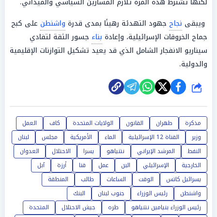
لكنها تشترط هذه المرة تلازم المسارين السياسي والميداني.
ويبقى
نجاح
جهود التهدئة رهينًا بمدى قدرة
واشنطن
على كبح
جماح الخروقات الإسرائيلية، وإعادة
بناء
جسور الثقة لتفادي
سيناريو الانفجار الشامل الذي قد يعيد تشكيل التوازنات الإقليمية
والدولية.
شارك
مذكرة
طهران
القانون
الولايات المتحدة
كاف
العمل
وزير
القناة 12 الإسرائيلية
الماء
الأمريكية
مجلس
لبنان
النفط
المرشد الإيراني
نتنياهو
يسرا
الاحتلال
العدوان
الخارجية
الإسرائيلي
البن
عمل
قنا
أرزة
آبل
يسرائيل كاتس
الوقت
الساعات
طالب
المنطقة
واشنطن
رئيس الوزراء
جنوب لبنان
البنك
رئيس الوزراء بنيامين نتنياهو
طره
جيش الاحتلال
المتحدة