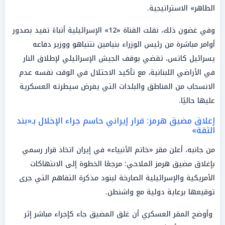
الطاهر» الاستراتيجية.
وفي غضون ذلك، نقلت القناة «12» الإسرائيلية أنباءً تفيد بصدور
أوامر مباشرة من رئيس الوزراء بنيامين نتنياهو ووزير دفاعه
يسرائيل كاتس، تقضي بوقف الجيش الإسرائيلي لإطلاق النار
في الأراضي اللبنانية، مع تأكيد الاحتلال في الوقت نفسه عدم
الانسحاب من المناطق والبلدات التي يفرض سيطرته العسكرية
عليها حاليًا.
إغلاق مضيق هرمز: قرار إيراني حاسم جراء الإخلال بـ«بند
الثقة»
من جانبه، أعلن مقر «خاتم الأنبياء» في إيران اتخاذ قرار رسمي
بإغلاق مضيق هرمز الملاحي؛ مرجعًا الخطوة إلى الانتهاكات
الأمريكية والإسرائيلية الصارخة لبنود مذكرة التفاهم التي جرى
توقيعها برعاية دولية مع واشنطن.
وأوضح المقر العسكري أن غلق المضيق جاء كإجراء مباشر إثر