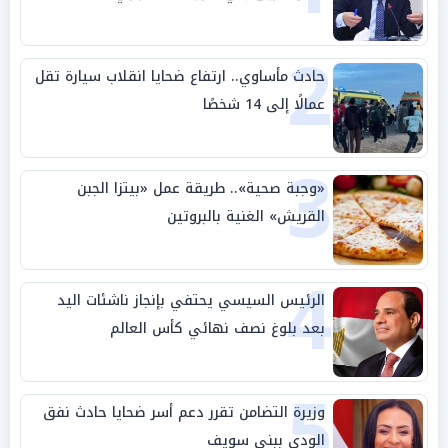
2
حادث مأساوي.. ارتفاع ضحايا انقلاب سيارة تقل
عمالًا إلى 14 شخصًا
3
«وجبة صحية».. طريقة عمل «بيتزا الجبن
القريش» الغنية بالبروتين
4
الرئيس السيسي يحتفي بإنجاز ناشئات اليد
بعد بلوغ نصف نهائي كأس العالم
5
وزيرة التضامن تقرر دعم أسر ضحايا حادث نفق
الودي ببني سويف