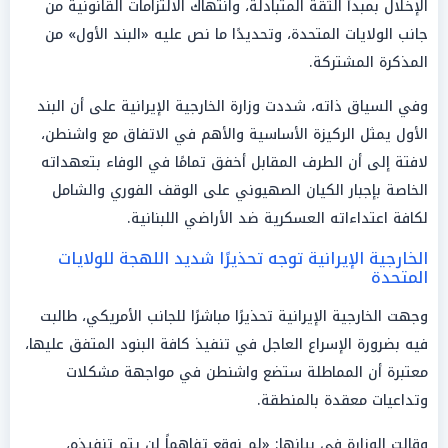
الإخلال بمبدأ الثقة المتبادلة، وانتهاك الالتزامات القانونية من
جانب الولايات المتحدة، وتحديدًا ما نص عليه «البند الأول» من
المذكرة المشتركة.
وفي السياق ذاته، شددت وزارة الخارجية الإيرانية على أن البند
الأول يمثل الركيزة الأساسية والأهم في الاتفاق مع واشنطن،
لافتة إلى أن الطرف المقابل أخفق تمامًا في الوفاء بتعهداته
الخاصة بإجبار الكيان الصهيوني على الوقف الفوري والشامل
لكافة اعتداءاته العسكرية ضد الأراضي اللبنانية.
الخارجية الإيرانية توجه تحذيرًا شديد اللهجة للولايات
المتحدة
وجهت الخارجية الإيرانية تحذيرًا مباشرًا للجانب الأمريكي، طالبت
فيه بضرورة الإسراع العاجل في تنفيذ كافة البنود المتفق عليها،
معتبرة أن المماطلة ستضع واشنطن في مواجهة مشكلات
وتداعيات معقدة بالمنطقة.
وقالت الوزارة في بيانها: «لم نوقع تفاهماً لن يتم تنفيذه،