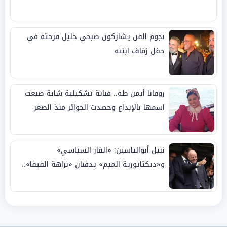
نجوم الفن يشاركون صبحي خليل فرحته في
حفل زفاف ابنته
روفانا أيمن طه.. فنانة تشكيلية شابة صنعت
اسمها بالإبداع وحصدت الجوائز منذ الصغر
نبيل أبوالياسين: «الفار السياسي»
و«ديكتاتورية الميم» يدفنان «نزاهة الفيفا»..
وإقالة «إنفانتينو» باتت حتمية