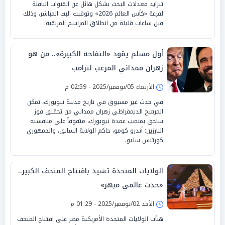
تتزايد معدلات البحث بشكل هائل عن القنوات الناقلة
لقرعة «كأس العالم 2026» وتوقيت البث المباشر، وذلك
قبل ساعات قليلة من انطلاق المراسم المرتقبة.
أول مسلم يقود «التفاحة الكبيرة».. من هو
زهران ممداني المرعب لترامب
الأربعاء 05/نوفمبر/2025 - 02:59 م
في حدث غير مسبوق في تاريخ مدينة نيويورك، تمكن
المرشح الديمقراطي زهران ممداني من تحقيق فوز
ساحق بمنصب عمدة نيويورك، متفوقاً على منافسيه
البارزين: أندرو كومو، حاكم الولاية السابق، والجمهوري
كورتيس سليو.
الولايات المتحدة تشيد بافتتاح المتحف الكبير..
«حدث عالمي مبهر»
الأحد 02/نوفمبر/2025 - 01:29 م
هنأت الولايات المتحدة الأمريكية مصر على افتتاح المتحف