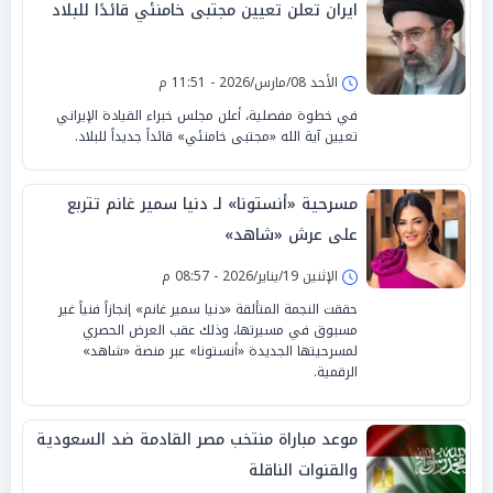
ايران تعلن تعيين مجتبى خامنئي قائدًا للبلاد
الأحد 08/مارس/2026 - 11:51 م
في خطوة مفصلية، أعلن مجلس خبراء القيادة الإيراني
تعيين آية الله «مجتبى خامنئي» قائداً جديداً للبلاد.
مسرحية «أنستونا» لـ دنيا سمير غانم تتربع
على عرش «شاهد»
الإثنين 19/يناير/2026 - 08:57 م
حققت النجمة المتألقة «دنيا سمير غانم» إنجازاً فنياً غير
مسبوق في مسيرتها، وذلك عقب العرض الحصري
لمسرحيتها الجديدة «أنستونا» عبر منصة «شاهد»
الرقمية.
موعد مباراة منتخب مصر القادمة ضد السعودية
والقنوات الناقلة