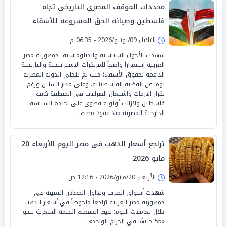
محددات الموقف المصري التاريخي تجاه
فلسطين وصيانة الحق المشروعة للأشقاء
الثلاثاء 09/يونيو/2026 - 06:35 م
شهدت الأجواء السياسية والدبلوماسية بجمهورية مصر
العربية استمراراً واضحاً للمرتكزات الاستراتيجية والتاريخية
الداعمة لحقوق الأشقاء؛ حيث لم تتخلي الدولة المصرية
يوما عن القضية الفلسطينية، وعلى مدار السنين ورغم
تكرار الازمات واشتعال الصراعات في المنطقة كانت
فلسطين ولازالت أولوية قصوى على اجندة السياسة
الخارجية المصرية منذ عقود مضت.
تراجع أسعار الذهب في مصر اليوم الأربعاء 20
مايو 2026
الأربعاء 20/مايو/2026 - 12:16 ص
شهدت أسواق الصرف وتداول المعادن الثمينة في
جمهورية مصر العربية تراجعاً ملحوظاً في أسعار الذهب
خلال تعاملات اليوم؛ حيث انخفضت القيمة السعرية بنحو
«55 جنيهًا في الجرام الواحد».