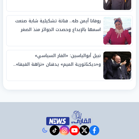
روفانا أيمن طه.. فنانة تشكيلية شابة صنعت
اسمها بالإبداع وحصدت الجوائز منذ الصغر
نبيل أبوالياسين: «الفار السياسي»
و«ديكتاتورية الميم» يدفنان «نزاهة الفيفا»..
وإقالة «إنفانتينو» باتت حتمية
instagram
tiktok
youtube
twitter
facebook