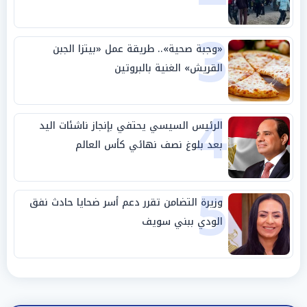
3
«وجبة صحية».. طريقة عمل «بيتزا الجبن
القريش» الغنية بالبروتين
4
الرئيس السيسي يحتفي بإنجاز ناشئات اليد
بعد بلوغ نصف نهائي كأس العالم
5
وزيرة التضامن تقرر دعم أسر ضحايا حادث نفق
الودي ببني سويف