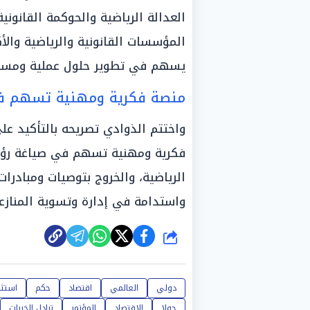
العدالة الرياضية والحوكمة القانوني
المؤسسات القانونية والرياضية والأ
يسهم في تطوير حلول عملية ومستدا
منصة فكرية ومهنية تسهم ف
واختتم الذوادي تصريحه بالتأكيد ع
فكرية ومهنية تسهم في صياغة رؤى 
الرياضية، والخروج بتوصيات ومبادرات
واستدامة في إدارة وتسوية المنازعا
شارك
دولي
العالمي
اقتصاد
حكم
استثم
حولا
الاقتصاد
المؤتمر
تبادل الخبرات