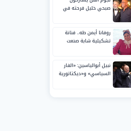
صبحي خليل فرحته في
حفل زفاف ابنته
روفانا أيمن طه.. فنانة
تشكيلية شابة صنعت
اسمها بالإبداع وحصدت
الجوائز منذ الصغر
نبيل أبوالياسين: «الفار
السياسي» و«ديكتاتورية
الميم» يدفنان «نزاهة
الفيفا».. وإقالة
«إنفانتينو» باتت حتمية