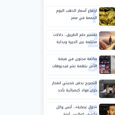
1
ارتفاع أسعار الذهب اليوم
الجمعة في مصر
2
تفسير حلم الطريق.. دلالات
مختلفة بين الحيرة وبداية
3
مرحلة جديدة
صانعة محتوى في قبضة
الأمن بتهمة نشر فيديوهات
4
خادشة للحياء
التصريح بدفن ضحيتي انفجار
خزان مواد كيميائية بأحد
5
مصانع الفيوم
«دول عصابة».. أنس وائل
يكشف كواليس أزمة