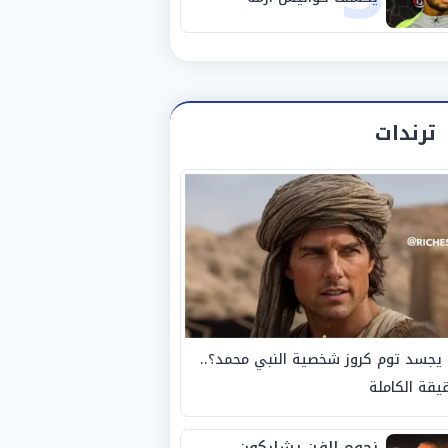
استبعاده المفاجئ من
الزمالك
ترندات
يجسد توم كروز شخصية النبي محمد؟..
يقة الكاملة
نجوم الفن يشاركون