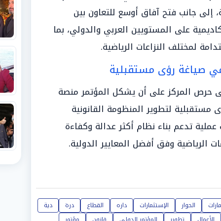
ة، إلى جانب فتح آفاق أوسع للتعاون بين
كاديمية على المستويين العربي والدولي، بما
مة لمختلف النزاعات الرياضية.
ي صياغة رؤى مستقبلية
لى حرص المركز على أن يشكل المؤتمر منصة
مستقبلية لتطوير المنظومة القانونية
 عملية تدعم بناء نظام أكثر عدالة وكفاءة
ت الرياضية وفق أفضل المعايير الدولية.
ارات
الحوار
الإستثمارات
داره
القطاع
درة
دية
الأعمال
تطوير
المؤتمر الدولي
قانون
مؤتمر