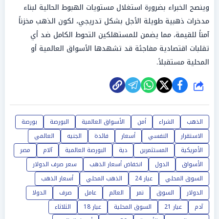
وينصح الخبراء بضرورة استغلال مستويات الهبوط الحالية لبناء
مدخرات ذهبية طويلة الأجل بشكل تدريجي، لكون الذهب مخزناً
آمناً للقيمة، مما يضمن للمستهلكين التحوط الكامل ضد أي
تقلبات اقتصادية مفاجئة قد تشهدها الأسواق العالمية أو
المحلية مستقبلاً.
شارك
الذهب
الشراء
أمن
الأسواق العالمية
البورصة
بورصة
الاستقرار
النفسي
أسعار
فائدة
الجنيه
العالمي
الأمريكية
المستثمرين
دية
البورصة العالمية
آلام
مصر
الأسواق
الدول
انخفاض أسعار الذهب
سعر صرف الدولار
السوق المحلي
عيار 24
الذهب المحلي
أسعار الذهب
الدولار
السوق
تمر
العالم
عامل
صرف
الدولا
آدم
عيار 21
السوق المحلية
عيار 18
الثلاثاء