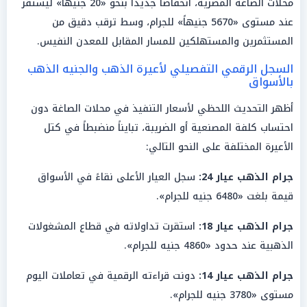
محلات الصاغة المصرية، انخفاضاً جديداً بنحو «20 جنيهاً» ليستقر
عند مستوى «5670 جنيهاً» للجرام، وسط ترقب دقيق من
المستثمرين والمستهلكين للمسار المقابل للمعدن النفيس.
السجل الرقمي التفصيلي لأعيرة الذهب والجنيه الذهب
بالأسواق
أظهر التحديث اللحظي لأسعار التنفيذ في محلات الصاغة دون
احتساب كلفة المصنعية أو الضريبة، تبايناً منضبطاً في كتل
الأعيرة المختلفة على النحو التالي:
جرام الذهب عيار 24:
سجل العيار الأعلى نقاءً في الأسواق
قيمة بلغت «6480 جنيه للجرام».
جرام الذهب عيار 18:
استقرت تداولاته في قطاع المشغولات
الذهبية عند حدود «4860 جنيه للجرام».
جرام الذهب عيار 14:
دونت قراءته الرقمية في تعاملات اليوم
مستوى «3780 جنيه للجرام».