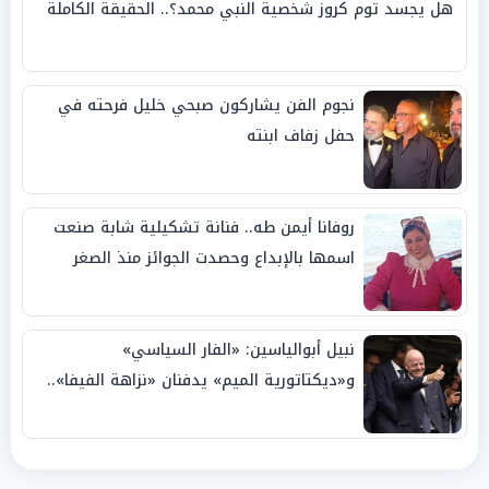
هل يجسد توم كروز شخصية النبي محمد؟.. الحقيقة الكاملة
نجوم الفن يشاركون صبحي خليل فرحته في
حفل زفاف ابنته
روفانا أيمن طه.. فنانة تشكيلية شابة صنعت
اسمها بالإبداع وحصدت الجوائز منذ الصغر
نبيل أبوالياسين: «الفار السياسي»
و«ديكتاتورية الميم» يدفنان «نزاهة الفيفا»..
وإقالة «إنفانتينو» باتت حتمية