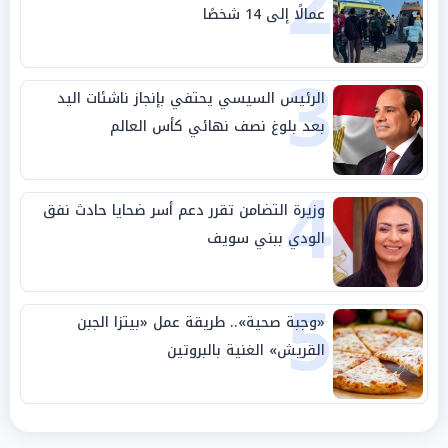
2
عمالًا إلى 14 شخصًا
3
الرئيس السيسي يحتفي بإنجاز ناشئات اليد
بعد بلوغ نصف نهائي كأس العالم
4
وزيرة التضامن تقرر دعم أسر ضحايا حادث نفق
الودي ببني سويف
5
«وجبة صحية».. طريقة عمل «بيتزا الجبن
القريش» الغنية بالبروتين