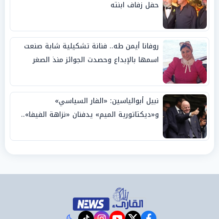
حفل زفاف ابنته
روفانا أيمن طه.. فنانة تشكيلية شابة صنعت
اسمها بالإبداع وحصدت الجوائز منذ الصغر
نبيل أبوالياسين: «الفار السياسي»
و«ديكتاتورية الميم» يدفنان «نزاهة الفيفا»..
وإقالة «إنفانتينو» باتت حتمية