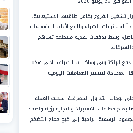
 يونيو 2026.
ار تشغيل الفروع بكامل طاقتها الاستيعابية،
عياً لمستويات الشراء والبيع لأغلب المؤسسات
جز «50 جنيهاً» الفاصل، وسط تدفقات نقدية منتظمة تساهم
والشركات.
دفع الإلكتروني وماكينات الصراف الآلي هذه
 المعتادة لتيسير المعاملات اليومية
 على لوحات التداول المصرفية، سجلت العملة
ا يمنح قطاعات الاستيراد والتجارة رؤية واضحة
لجهود الرسمية الرامية إلى كبح جماح التضخم
ق.