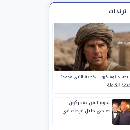
ترندات
يجسد توم كروز شخصية النبي محمد؟..
يقة الكاملة
نجوم الفن يشاركون
صبحي خليل فرحته في
حفل زفاف ابنته