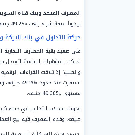
المصرف المتحد وبنك قناة السوي
ليدونا قيمة شراء بلغت «49.25 جنيه»، ومستوى بيع عند حدود «49.35 جنيه».
حركة التداول في بنك البركة 
على صعيد بقية المصارف التجارية ا
تحركت المؤشرات الرقمية لتسجل مس
والطلب؛ إذ تلاقت القراءات الرقمي
استقرت عند حد
مستوى «49.305 جنيه».
جنيه»، وقدم المصرف قيم بيع العملة الخضرا
وتمنح هذه الهيكلية السعرية المس