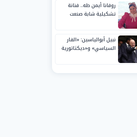
روفانا أيمن طه.. فنانة
تشكيلية شابة صنعت
اسمها بالإبداع وحصدت
الجوائز منذ الصغر
نبيل أبوالياسين: «الفار
السياسي» و«ديكتاتورية
الميم» يدفنان «نزاهة
الفيفا».. وإقالة
«إنفانتينو» باتت حتمية