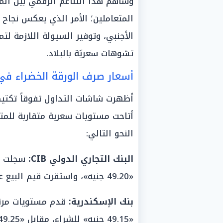
وساهم هذا التناغم الرقمي بين الم
المتعاملين؛ الأمر الذي يعكس نجاح 
الأجنبي، وتوفير السيولة اللازمة لت
تشوهات سعريّة بالبلاد.
أسعار صرف الورقة الخضراء في 
أظهرت شاشات التداول تفوقاً تكتيكي
أتاحت مستويات سعرية متقاربة للمت
النحو التالي:
البنك التجاري الدولي CIB:
سجلت شا
«49.20 جنيه»، واستقرت قيم البيع عند مستوى «49.30 جنيه».
بنك الإسكندرية:
قدم مستويات مرنة 
«49.15 جنيه» للشراء، مقابل «49.25 جنيه» للبيع.