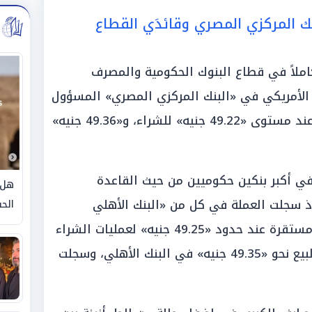
ك المركزي المصري وقائدَي القطاع
املاً في قطاع البنوك الحكومية والمصرف
ر الأمريكي في «البنك المركزي المصري» المسؤول
عن صياغة السياسة النقدية بالبلاد عند مستوى «49.22 جنيه» للشراء، و«49.36 جنيه»
في أكبر بنكين حكوميين من حيث القاعدة
هل 
إذ سجلت العملة في كل من «البنك الأهلي
الحق
المصري» و«بنك مصر» القيم ذاتها مستقرة عند حدود «49.25 جنيه» لعمليات الشراء
من المواطنين، في حين بلغت قيم البيع نحو «49.35 جنيه» في البنك الأهلي، وسجلت