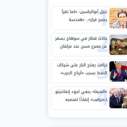
1
نبيل أبوالياسين: «لما تقرأ
يصبح قرار».. «هندسة
2
الاستثمار السيادي» بين «ربط
الجيب بالوطن» و«سيادة
حادث قطار في سوهاج يسفر
الكلمة»
عن مصرع مسن عند مزلقان
3
المراغة
ترامب يفتح النار على شركات
النفط بسبب «أرباح الحرب»
4
«الفيفا» ينفي لجوء إنفانتينو
لـ«ترامب» إنقاذًا لمنصبه