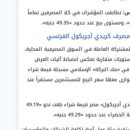
س:
تطابقت المؤشرات في كلا المصرفين تماماً
ومصرف كريدي أجريكول الفرنسي
لمشتركة العاملة في السوق المصرفية المحلية،
تويات متقاربة تعكس انضباط آليات العرض
ة في «بنك البركة» الإسلامي مسجلة قيمة شراء
ود «49.20 جنيه»، وتوازى معها سعر البيع للمستثمرين مستقراً عند
ودونت سجلات التداول في «بنك كريدي أجريكول» مصر قيمة شراء بلغت نحو «49.19
ء عند حدود «49.29 جنيه».
تقرة بيئة عمل آمنة لكافة الشركات والمؤسسات