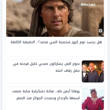
هل يجسد توم كروز شخصية النبي محمد؟.. الحقيقة الكاملة
نجوم الفن يشاركون صبحي خليل فرحته في
حفل زفاف ابنته
روفانا أيمن طه.. فنانة تشكيلية شابة صنعت
اسمها بالإبداع وحصدت الجوائز منذ الصغر