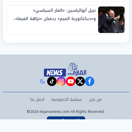
نبيل أبوالياسين: «الفار السياسي»
و«ديكتاتورية الميم» يدفنان «نزاهة الفيفا»..
وإقالة «إنفانتينو» باتت حتمية
instagram
tiktok
youtube
twitter
facebook
من نحن
سياسة الخصوصية
اتصل بنا
©2024 elqareanews.com All Rights Reserved.
Powered by