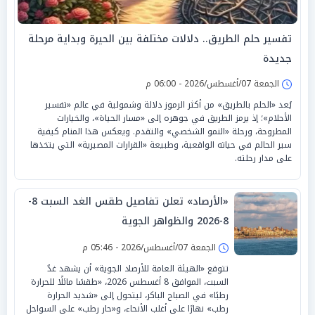
تفسير حلم الطريق.. دلالات مختلفة بين الحيرة وبداية مرحلة
جديدة
الجمعة 07/أغسطس/2026 - 06:00 م
يُعد «الحلم بالطريق» من أكثر الرموز دلالة وشمولية في عالم «تفسير
الأحلام»؛ إذ يرمز الطريق في جوهره إلى «مسار الحياة»، والخيارات
المطروحة، ورحلة «النمو الشخصي» والتقدم. ويعكس هذا المنام كيفية
سير الحالم في حياته الواقعية، وطبيعة «القرارات المصيرية» التي يتخذها
على مدار رحلته.
«الأرصاد» تعلن تفاصيل طقس الغد السبت 8-
8-2026 والظواهر الجوية
الجمعة 07/أغسطس/2026 - 05:46 م
تتوقع «الهيئة العامة للأرصاد الجوية» أن يشهد غدٌ
السبت، الموافق 8 أغسطس 2026، «طقسًا مائلًا للحرارة
رطبًا» في الصباح الباكر، ليتحول إلى «شديد الحرارة
رطب» نهارًا على أغلب الأنحاء، و«حار رطب» على السواحل