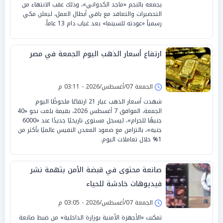
يجمعه بالنجم «ماجد الكدواني»، وذلك عقب الانتهاء من
التحضيرات والتعاقد مع باقي أبطال العمل، ليعلن مكي
رسمياً «عودته للسينما» بعد غياب دام 13 عاماً.
ارتفاع أسعار الذهب اليوم الجمعة في مصر
الجمعة 07/أغسطس/2026 - 03:11 م
شهدت أسعار الذهب عيار 21 ارتفاعًا ملحوظًا اليوم
الجمعة، الموافق 7 أغسطس 2026، بقيمة بلغت نحو «40
جنيهًا للجرام»، ليسجل مستوى تاريخيًا جديدًا عند «6000
جنيه»، بالتزامن مع صعود المعدن النفيس عالميًا بأكثر من
1% خلال تعاملات اليوم.
صانعة محتوى في قبضة الأمن بتهمة نشر
فيديوهات خادشة للحياء
الجمعة 07/أغسطس/2026 - 03:05 م
تمكنت «الأجهزة الأمنية بوزارة الداخلية» من ضبط صانعة