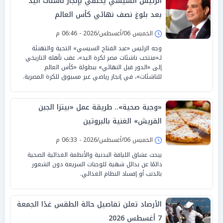
الرئيس السيسي يحتفي بإنجاز ناشئات اليد
بعد بلوغ نصف نهائي كأس العالم
الخميس 06/أغسطس/2026 - 06:46 م
وجه الرئيس «عبد الفتاح السيسي» التحية والتهنئة
لـ«منتخب ناشئات مصر لكرة اليد»، عقب تأهله التاريخي
إلى «الدور قبل النهائي» ببطولة «كأس العالم
للناشئات»، في إنجاز رياضي غير مسبوق للكرة المصرية.
«وجبة صحية».. طريقة عمل «بيتزا الجبن
القريش» الغنية بالبروتين
الخميس 06/أغسطس/2026 - 06:33 م
يبحث عشاق اللياقة البدنية والأنظمة الغذائية الصحية
دائمًا عن بدائل شهية للوجبات السريعة دون الشعور
بالذنب أو إفساد النظام الغذائي.
الأرصاد تعلن تفاصيل حالة الطقس غدًا الجمعة
7 أغسطس 2026