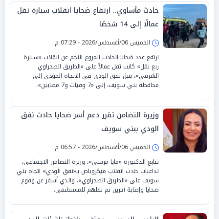
حادث مأساوي.. ارتفاع ضحايا انقلاب سيارة تقل
عمالًا إلى 14 شخصًا
الخميس 06/أغسطس/2026 - 07:29 م
ارتفع عدد ضحايا الحادث المروع النجم عن انقلاب «سيارة
ربع نقل» كانت تقل عمالاً على «الطريق الصحراوي
الشرقي»، قبل نفق الودي في الاتجاه المؤدي إلى
محافظة بني سويف، إلى «7 وفيات و7 مصابين».
وزيرة التضامن تقرر دعم أسر ضحايا حادث نفق
الودي ببني سويف
الخميس 06/أغسطس/2026 - 06:57 م
تتابع الدكتورة «مايا مرسي»، وزيرة التضامن الاجتماعي،
تداعيات حادث انقلاب ميكروباص بـ«نفق الودي» اتجاه بني
سويف على «الطريق الصحراوي»، والذي أسفر عن وقوع
ضحايا وإصابة آخرين تم نقلهم للمستشفى.