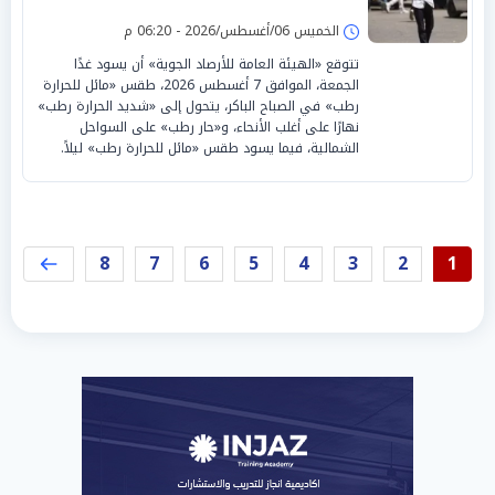
الخميس 06/أغسطس/2026 - 06:20 م
تتوقع «الهيئة العامة للأرصاد الجوية» أن يسود غدًا
الجمعة، الموافق 7 أغسطس 2026، طقس «مائل للحرارة
رطب» في الصباح الباكر، يتحول إلى «شديد الحرارة رطب»
نهارًا على أغلب الأنحاء، و«حار رطب» على السواحل
الشمالية، فيما يسود طقس «مائل للحرارة رطب» ليلاً.
8
7
6
5
4
3
2
1