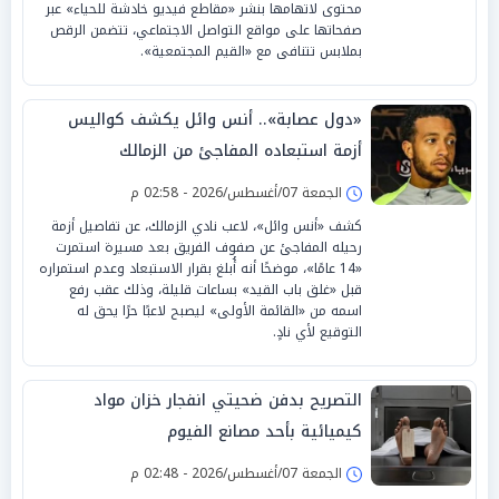
محتوى لاتهامها بنشر «مقاطع فيديو خادشة للحياء» عبر
صفحاتها على مواقع التواصل الاجتماعي، تتضمن الرقص
بملابس تتنافى مع «القيم المجتمعية».
«دول عصابة».. أنس وائل يكشف كواليس
أزمة استبعاده المفاجئ من الزمالك
الجمعة 07/أغسطس/2026 - 02:58 م
كشف «أنس وائل»، لاعب نادي الزمالك، عن تفاصيل أزمة
رحيله المفاجئ عن صفوف الفريق بعد مسيرة استمرت
«14 عامًا»، موضحًا أنه أُبلغ بقرار الاستبعاد وعدم استمراره
قبل «غلق باب القيد» بساعات قليلة، وذلك عقب رفع
اسمه من «القائمة الأولى» ليصبح لاعبًا حرًا يحق له
التوقيع لأي نادٍ.
التصريح بدفن ضحيتي انفجار خزان مواد
كيميائية بأحد مصانع الفيوم
الجمعة 07/أغسطس/2026 - 02:48 م