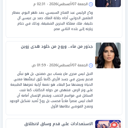
الجمعة 07/أغسطس/2026 - 02:31 م
ودّع الرئيس عبد الفتاح السيسي، بعد ظهر اليوم، بمطار
العلمين الدولي، أخاه جلالة الملك حمد بن عيسى آل
خليفة، ملك مملكة البحرين الشقيقة، وذلك في ختام
زيارته إلى بلده الثاني مصر.
جذور من ماء.. وروح من خلود هدى زوين
الجمعة 07/أغسطس/2026 - 01:59 ص
النيل ليس مجرى ماءٍ ينساب بين ضفتين، بل هو نبضٌ
قديم يسري في جسد الأرض كأنما خُلِق ليعلّمها معنى
الحياة ويمنحها سرّ البقاء. هو نغمة أزلية تعزفها الطبيعة
على وتر الزمن، فتنهض من حوله الحكايات كما تنبت
السنابل في مواسم الخصب، ويشعر الإنسان أمامه أن
الماء ليس عنصراً مادياً فحسب بل روحٌ تُعيد تشكيل الوجود
وتمنح الفوضى نظامها الأول
الاستعدادات على قدم وساق لانطلاق