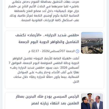
صرحت جهات التحقيق بمحافظة الفيوم بـ«دفن جثماني
عاملين» لقيا مصرعهما في الحادث الأليم الناتج عن «انفجار
خزان مواد كيميائية» داخل أحد مصانع الملح بالمنطقة
الصناعية الثانية بكوم أوشيم، التابعة لمركز طامية، وذلك
عقب استكمال كافة الإجراءات القانونية المتبعة.
«طقس شديد الحرارة».. «الأرصاد» تكشف
التفاصيل والظواهر الجوية اليوم الجمعة
الجمعة 07/أغسطس/2026 - 02:37 م
أعلنت «الهيئة العامة للأرصاد الجوية» تفاصيل الظواهر
الجوية وحالة الطقس المتوقعة اليوم الجمعة، الموافق 7
أغسطس 2026؛ حيث يسود «طقس شديد الحرارة رطب»
نهارًا على أغلب الأنحاء، و«حار رطب» على السواحل
الشمالية، بينما يكون «مائلًا للحرارة رطبًا» خلال ساعات
الليل.
الرئيس السيسي يودع ملك البحرين بمطار
العلمين بعد انتهاء زيارته لمصر