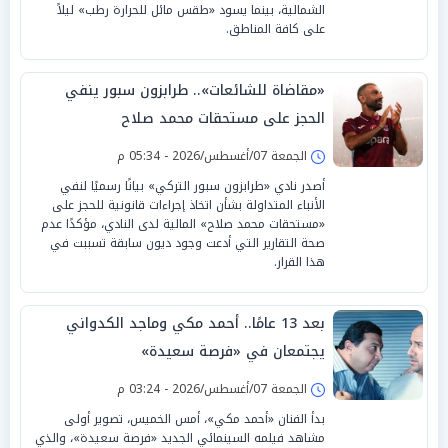
الشمالية، بينما يسود «طقس مائل للحرارة رطب» ليلاً
على كافة المناطق.
«مقاضاة للشائعات».. طرابزون سبور ينفي
الحجز على مستحقات محمد صلاح
الجمعة 07/أغسطس/2026 - 05:34 م
أصدر نادي «طرابزون سبور التركي» بيانًا رسميًا لنفي
الأنباء المتداولة بشأن اتخاذ إجراءات قانونية للحجز على
«مستحقات محمد صلاح» المالية لدى النادي، مؤكدًا عدم
صحة التقارير التي أدعت وجود ديون سابقة تسببت في
هذا القرار.
بعد 13 عامًا.. أحمد مكي وماجد الكدواني
يجتمعان في «فرصة سعيدة»
الجمعة 07/أغسطس/2026 - 03:24 م
بدأ الفنان «أحمد مكي»، أمس الخميس، تصوير أولى
مشاهد فيلمه السينمائي الجديد «فرصة سعيدة»، والذي