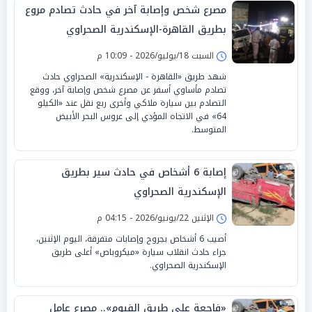
مصرع شخص وإصابة آخر في حادث تصادم مروع
بطريق القاهرة-الإسكندرية الصحراوي
السبت 18/يوليو/2026 - 10:09 م
شهد طريق «القاهرة - الإسكندرية» الصحراوي حادث
تصادم مأساوي أسفر عن مصرع شخص وإصابة آخر، ووقع
التصادم بين سيارة ملاكي وأخرى ربع نقل عند «الكيلو
64» في الاتجاه المؤدي إلى عروس البحر الأبيض
المتوسط.
إصابة 6 أشخاص في حادث سير بطريق
الإسكندرية الصحراوي
الإثنين 22/يونيو/2026 - 04:15 م
أصيب 6 أشخاص بجروح وإصابات متفرقة، اليوم الإثنين،
جراء حادث انقلاب سيارة «ميكروباص» أعلى طريق
الإسكندرية الصحراوي.
«فاجعة على طريق الفيوم».. مصرع عامل