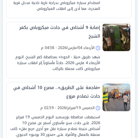
اصطدام سيارة ميكروباص بدراجة نارية ناحية مدخل قرية
المندرة، مما أدى إلى انقلاب الميكروباص.
إصابة 9 أشخاص في حادث ميكروباص بكفر
الشيخ
الأربعاء 04/مارس/2026 - 04:58 م
شهد طريق «بيلا - الحوة» بمحافظة كفر الشيخ، اليوم
الأربعاء 4 مارس 2026، حادثاً مأساوياً إثر انقلاب سيارة
ميكروباص كانت محملة بالركاب.
«فاجعة على الطريق».. مصرع 10 أشخاص في
حادث تصادم مروع
الخميس 19/فبراير/2026 - 02:59 م
استيقظت محافظة بورسعيد اليوم الخميس، 19 فبراير
2026، على حادث سير مأساوي أسفر عن مصرع 10
أشخاص نتيجة تصادم سيارة نقل مع أخرى «ربع نقل» كانت
محملة بالعمال والأفراد على «محور 30 يونيو» الحيوي.