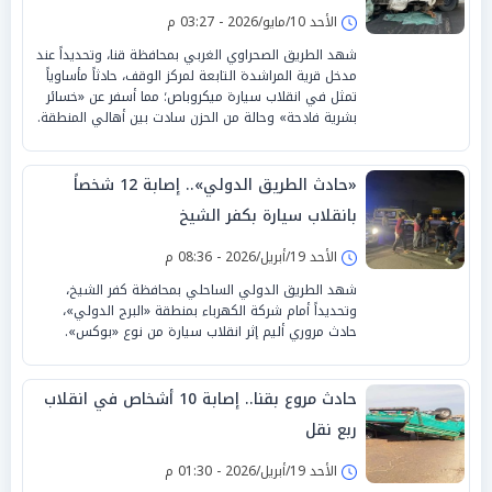
الأحد 10/مايو/2026 - 03:27 م
شهد الطريق الصحراوي الغربي بمحافظة قنا، وتحديداً عند
مدخل قرية المراشدة التابعة لمركز الوقف، حادثاً مأساوياً
تمثل في انقلاب سيارة ميكروباص؛ مما أسفر عن «خسائر
بشرية فادحة» وحالة من الحزن سادت بين أهالي المنطقة.
«حادث الطريق الدولي».. إصابة 12 شخصاً
بانقلاب سيارة بكفر الشيخ
الأحد 19/أبريل/2026 - 08:36 م
شهد الطريق الدولي الساحلي بمحافظة كفر الشيخ،
وتحديداً أمام شركة الكهرباء بمنطقة «البرج الدولي»،
حادث مروري أليم إثر انقلاب سيارة من نوع «بوكس».
حادث مروع بقنا.. إصابة 10 أشخاص في انقلاب
ربع نقل
الأحد 19/أبريل/2026 - 01:30 م