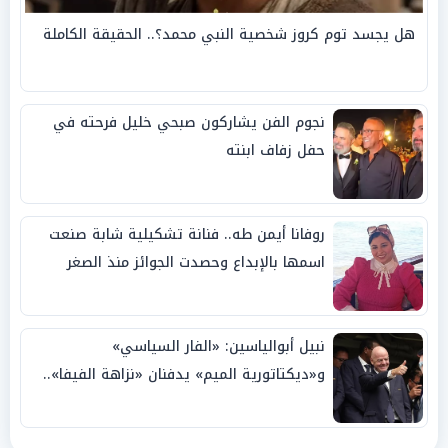
هل يجسد توم كروز شخصية النبي محمد؟.. الحقيقة الكاملة
نجوم الفن يشاركون صبحي خليل فرحته في
حفل زفاف ابنته
روفانا أيمن طه.. فنانة تشكيلية شابة صنعت
اسمها بالإبداع وحصدت الجوائز منذ الصغر
نبيل أبوالياسين: «الفار السياسي»
و«ديكتاتورية الميم» يدفنان «نزاهة الفيفا»..
وإقالة «إنفانتينو» باتت حتمية