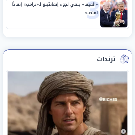
3
«الفيفا» ينفي لجوء إنفانتينو لـ«ترامب» إنقاذًا
لمنصبه
ترندات