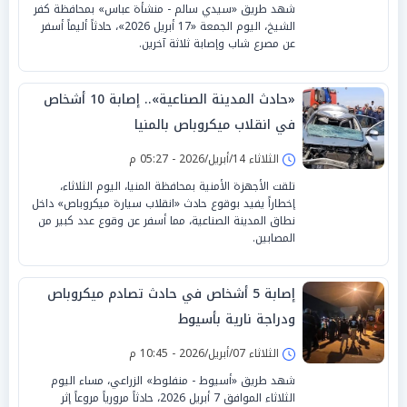
شهد طريق «سيدي سالم - منشأة عباس» بمحافظة كفر
الشيخ، اليوم الجمعة «17 أبريل 2026»، حادثاً أليماً أسفر
عن مصرع شاب وإصابة ثلاثة آخرين.
«حادث المدينة الصناعية».. إصابة 10 أشخاص
في انقلاب ميكروباص بالمنيا
الثلاثاء 14/أبريل/2026 - 05:27 م
تلقت الأجهزة الأمنية بمحافظة المنيا، اليوم الثلاثاء،
إخطاراً يفيد بوقوع حادث «انقلاب سيارة ميكروباص» داخل
نطاق المدينة الصناعية، مما أسفر عن وقوع عدد كبير من
المصابين.
إصابة 5 أشخاص في حادث تصادم ميكروباص
ودراجة نارية بأسيوط
الثلاثاء 07/أبريل/2026 - 10:45 م
شهد طريق «أسيوط - منفلوط» الزراعي، مساء اليوم
الثلاثاء الموافق 7 أبريل 2026، حادثاً مرورياً مروعاً إثر