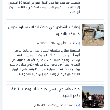
شهدت محافظة قنا حادثاً أليماً أسفر عن إصابة 10 أشخاص
إثر انقلاب سيارة ربع نقل بقرية «الشقيفي» التابعة لمركز
أبوتشت.
إصابة 7 أشخاص في حادث انقلاب سيارة «دوبل
كابينة» بالبحيرة
الأحد 19/أبريل/2026 - 01:20 م
استيقظ أهالي محافظة البحيرة، على نبأ حادث مروري
أليم أسفر عن إصابة 7 أشخاص بكسور وجروح بالغة،
وبدأت الواقعة حينما تلقت الأجهزة الأمنية بمديرية أمن
البحيرة إخطاراً من مأمور مركز شرطة «كوم حمادة»، يفيد
بوقوع حادث انقلاب سيارة «دوبل كابينة» على الطريق
المتجه من قرية «زاوية البحر» إلى قرية «الصواف».
حادث مأساوي ينهي حياة شاب ويصيب ثلاثة
بكفر الشيخ
الجمعة 17/أبريل/2026 - 02:49 م