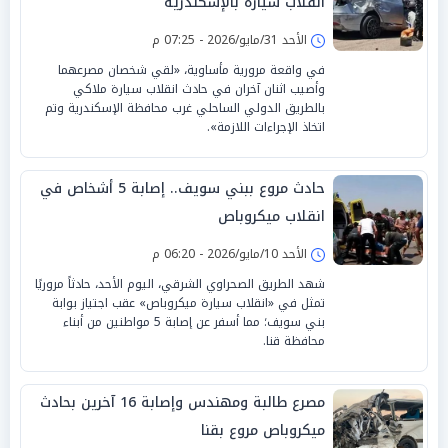
انقلاب سيارة بالإسكندرية
الأحد 31/مايو/2026 - 07:25 م
في واقعة مرورية مأساوية، «لقي شخصان مصرعهما
وأصيب اثنان آخران في حادث انقلاب سيارة ملاكي
بالطريق الدولي الساحلي غرب محافظة الإسكندرية وتم
اتخاذ الإجراءات اللازمة».
حادث مروع ببني سويف.. إصابة 5 أشخاص في
انقلاب ميكروباص
الأحد 10/مايو/2026 - 06:20 م
شهد الطريق الصحراوي الشرقي، اليوم الأحد، حادثاً مروريًا
تمثل في «انقلاب سيارة ميكروباص» عقب اجتياز بوابة
بني سويف؛ مما أسفر عن إصابة 5 مواطنين من أبناء
محافظة قنا.
مصرع طالبة ومهندس وإصابة 16 آخرين بحادث
ميكروباص مروع بقنا