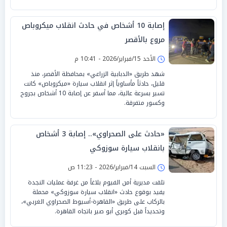
إصابة 10 أشخاص في حادث انقلاب ميكروباص
مروع بالأقصر
الأحد 15/فبراير/2026 - 10:41 م
شهد طريق «الدبابية الزراعي» بمحافظة الأقصر، منذ
قليل، حادثاً مأساوياً إثر انقلاب سيارة «ميكروباص» كانت
تسير بسرعة عالية، مما أسفر عن إصابة 10 أشخاص بجروح
وكسور متفرقة.
«حادث على الصحراوي».. إصابة 3 أشخاص
بانقلاب سيارة سوزوكي
السبت 14/فبراير/2026 - 11:23 ص
تلقت مديرية أمن الفيوم بلاغاً من غرفة عمليات النجدة
يفيد بوقوع حادث «انقلاب سيارة سوزوكي» محملة
بالركاب على طريق «القاهرة-أسيوط الصحراوي الغربي»،
وتحديداً قبل كوبري أبو صير باتجاه القاهرة.