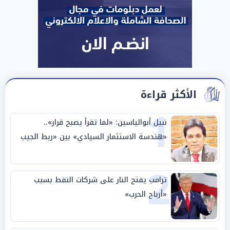
الأكثر قراءة
1
نبيل أبوالياسين: «لما تقرأ يصبح قرار»..
«هندسة الاستثمار السيادي» بين «ربط الجيب
بالوطن» و«سيادة الكلمة»
2
ترامب يفتح النار على شركات النفط بسبب
«أرباح الحرب»