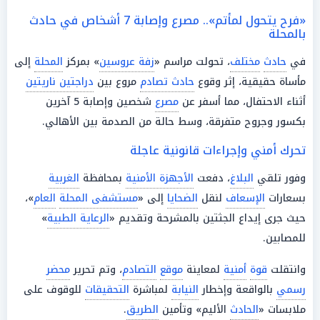
«فرح يتحول لمأتم».. مصرع وإصابة 7 أشخاص في حادث
بالمحلة
في
حادث
مختلف
، تحولت مراسم «
زفة عروسين
» بمركز
المحلة
إلى
مأساة حقيقية، إثر وقوع
حادث تصادم
مروع بين
دراجتين ناريتين
أثناء الاحتفال، مما أسفر عن
مصرع
شخصين وإصابة 5 آخرين
بكسور وجروح متفرقة، وسط حالة من الصدمة بين الأهالي.
تحرك أمني وإجراءات قانونية عاجلة
وفور تلقي
البلاغ
، دفعت
الأجهزة الأمنية
بمحافظة
الغربية
بسعارات
الإسعاف
لنقل
الضحايا
إلى «
مستشفى المحلة
العام
»،
حيث جرى إيداع الجثتين بالمشرحة وتقديم «
الرعاية الطبية
»
للمصابين.
وانتقلت
قوة
أمنية
لمعاينة
موقع
التصادم
، وتم تحرير
محضر
رسمي
بالواقعة وإخطار
النيابة
لمباشرة
التحقيقات
للوقوف على
ملابسات «
الحادث
الأليم» وتأمين
الطريق
.