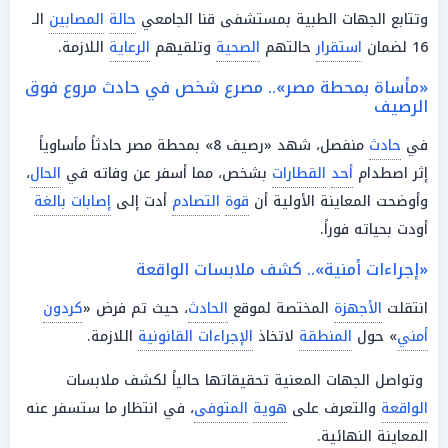
وتتابع الجهات الطبية بمستشفى قنا الجامعي
حالة
المصابين
الـ
16 لضمان
استقرار
حالتهم
الصحية
وتلقيهم
الرعاية
اللازمة.
«مأساة بمحطة مصر».. مصرع شخص في حادث مروع فوق
الرصيف
في
حادث
منفصل، شهد «رصيف 8» بمحطة مصر حادثاً مأساوياً
إثر اصطدام
أحد
القطارات
بشخص، مما أسفر عن وفاته في
الحال
،
وأوضحت المعاينة الأولية أن
قوة
التصادم
أدت إلى
إصابات بالغة
أودت بحياته فوراً.
«إجراءات أمنية».. كشف ملابسات الواقعة
انتقلت
الأجهزة
المختصة لموقع
الحادث
، حيث تم فرض «
كردون
أمني
» حول
المنطقة
لاتخاذ
الإجراءات القانونية
اللازمة.
وتواصل الجهات المعنية تحقيقاتها حالياً لكشف ملابسات
الواقعة
والتعرف على
هوية
المتوفى
، في انتظار ما ستسفر عنه
المعاينة النهائية.