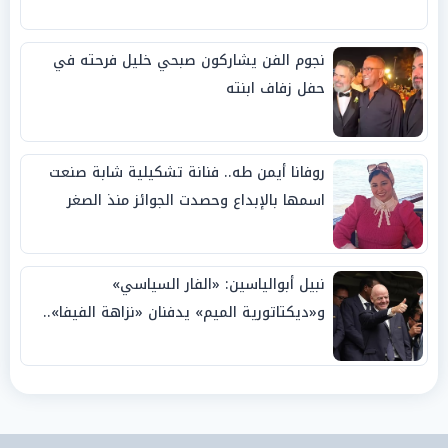
نجوم الفن يشاركون صبحي خليل فرحته في
حفل زفاف ابنته
روفانا أيمن طه.. فنانة تشكيلية شابة صنعت
اسمها بالإبداع وحصدت الجوائز منذ الصغر
نبيل أبوالياسين: «الفار السياسي»
و«ديكتاتورية الميم» يدفنان «نزاهة الفيفا»..
وإقالة «إنفانتينو» باتت حتمية