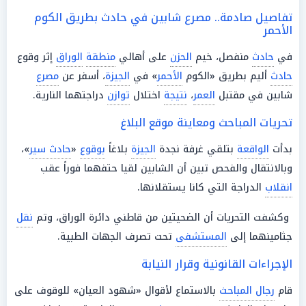
تفاصيل صادمة.. مصرع شابين في حادث بطريق الكوم
الأحمر
في
حادث
منفصل، خيم
الحزن
على أهالي
منطقة
الوراق
إثر وقوع
حادث
أليم بطريق «الكوم
الأحمر
» في
الجيزة
، أسفر عن
مصرع
شابين في مقتبل
العمر
،
نتيجة
اختلال
توازن
دراجتهما النارية.
تحريات المباحث ومعاينة موقع البلاغ
بدأت
الواقعة
بتلقي غرفة نجدة
الجيزة
بلاغاً
بوقوع
«
حادث سير
»،
وبالانتقال والفحص تبين أن الشابين لقيا حتفهما فوراً عقب
انقلاب
الدراجة التي كانا يستقلانها.
وكشفت التحريات أن الضحيتين من قاطني دائرة الوراق، وتم
نقل
جثامينهما إلى
المستشفى
تحت تصرف الجهات الطبية.
الإجراءات القانونية وقرار النيابة
قام
رجال المباحث
بالاستماع لأقوال «شهود العيان» للوقوف على