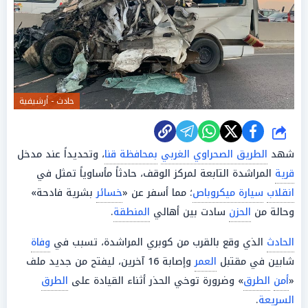
حادث - أرشيفية
شارك
شهد
الطريق الصحراوي الغربي
بمحافظة قنا
، وتحديداً عند مدخل
قرية
المراشدة التابعة لمركز الوقف، حادثاً مأساوياً تمثل في
انقلاب
سيارة ميكروباص
؛ مما أسفر عن «
خسائر
بشرية فادحة»
وحالة من
الحزن
سادت بين أهالي
المنطقة
.
الحادث
الذي وقع بالقرب من كوبري المراشدة، تسبب في
وفاة
شابين في مقتبل
العمر
وإصابة 16 آخرين، ليفتح من جديد ملف
«
أمن
الطرق
» وضرورة توخي الحذر أثناء القيادة على
الطرق
السريعة
.