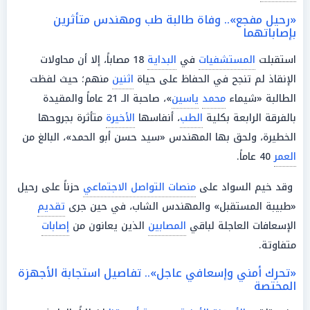
«رحيل مفجع».. وفاة طالبة طب ومهندس متأثرين
بإصاباتهما
استقبلت
المستشفيات
في
البداية
18 مصاباً، إلا أن محاولات
الإنقاذ لم تنجح في الحفاظ على حياة
اثنين
منهم؛ حيث لفظت
الطالبة «شيماء
محمد
ياسين
»، صاحبة الـ 21 عاماً والمقيدة
بالفرقة الرابعة بكلية
الطب
، أنفاسها
الأخيرة
متأثرة بجروحها
الخطيرة، ولحق بها المهندس «سيد حسن أبو الحمد»، البالغ من
العمر
40 عاماً.
وقد خيم السواد على
منصات التواصل الاجتماعي
حزناً على رحيل
«طبيبة المستقبل» والمهندس الشاب، في حين جرى
تقديم
الإسعافات العاجلة لباقي
المصابين
الذين يعانون من
إصابات
متفاوتة.
«تحرك أمني وإسعافي عاجل».. تفاصيل استجابة الأجهزة
المختصة