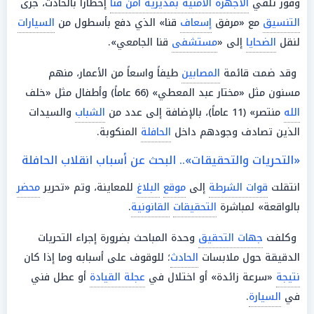
وفور تلقي
الأجهزة الأمنية بمديرية أمن قنا
إخطاراً بالحادث، جرى
التنسيق
مع «مرفق
إسعاف
قنا» الذي دفع بأسطول من
السيارات
لنقل
الضحايا
إلى «
مستشفى
قنا الجامعي».
وقد ضمت قائمة
المصابين
طيفاً واسعاً من الأعمار، منهم
مسنون مثل «مختار عبد المعطي» (66 عاماً) وأطفال مثل «خلف
الله
منتصر» (11 عاماً)، بالإضافة إلى عدد من
الشباب
والسيدات
الذين تصادف وجودهم داخل
الحافلة
المنكوبة.
«التحريات والتحقيقات».. البحث عن أسباب انقلاب الحافلة
انتقلت
قوات الشرطة
إلى
موقع
البلاغ
للمعاينة، وتم «تحرير
محضر
بالواقعة» لمباشرة
التحقيقات
القانونية
.
وكلفت
جهات التحقيق
وحدة المباحث بضرورة إجراء التحريات
الدقيقة حول ملابسات
الحادث
؛ للوقوف على أسبابه وما إذا كان
نتيجة
«سرعة زائدة» أو اختلال في
عجلة القيادة
أو عطل فني
في
السيارة
.