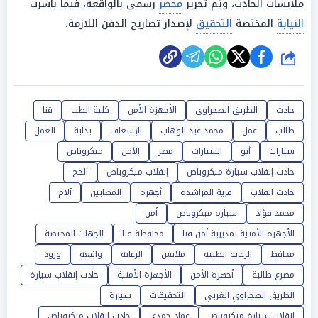
ملابسات الحادث، وتم تحرير
محضر
رسمي بالواقعة، فيما باشرت
النيابة
المختصة
التحقيق
لإصدار تصاريح الدفن اللازمة.
شارك
حادث
الطريق الصحراوى
الأجهزة الأمن
كلية الطب
قنا
طالب
عمل
محمد عبد الوهاب
الإسعاف
بداية
العمل
سيارات
أبو
السيارات
مصر
الأمن
ميكروباص
حادث إنقلاب سيارة ميكروباص
إنقلاب ميكروباص
الحج
حادث انقلاب
قرية المراشدة
أجهزة
المصابين
آلام
محمد فؤاد
سياره ميكروباص
أمن
الأجهزة الأمنية بمديرية أمن قنا
محافظة قنا
الجهات المختصة
محافظ
الرعاية الطبية
ملابس
الرعاية
واقعة
ورود
مصرع طالبة
أجهزة الأمن
الأجهزة الأمنية
حادث إنقلاب سيارة
الطريق الصحراوي الغربي
التحقيقات
سيارة
انقلاب سيارة ميكروباص
عماد حمدي
حادث انقلاب ميكروباص