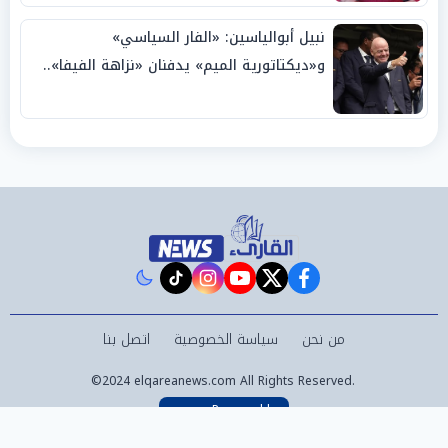
نبيل أبوالياسين: «الفار السياسي»
و«ديكتاتورية الميم» يدفنان «نزاهة الفيفا»..
وإقالة «إنفانتينو» باتت حتمية
instagram
tiktok
youtube
twitter
facebook
من نحن
سياسة الخصوصية
اتصل بنا
©2024 elqareanews.com All Rights Reserved.
Powered by