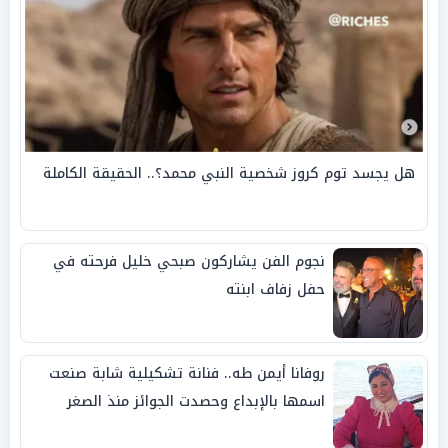
هل يجسد توم كروز شخصية النبي محمد؟.. الحقيقة الكاملة
نجوم الفن يشاركون صبحي خليل فرحته في
حفل زفاف ابنته
روفانا أيمن طه.. فنانة تشكيلية شابة صنعت
اسمها بالإبداع وحصدت الجوائز منذ الصغر