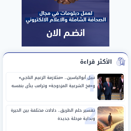
الأكثر قراءة
1
نبيل أبوالياسين.. «متلازمة الزعيم الناجي»
و«فخ الشرعية المزدوجة» وترامب ينأى بنفسه
وحليفه في «ميتم استراتيجي»
2
تفسير حلم الطريق.. دلالات مختلفة بين الحيرة
وبداية مرحلة جديدة