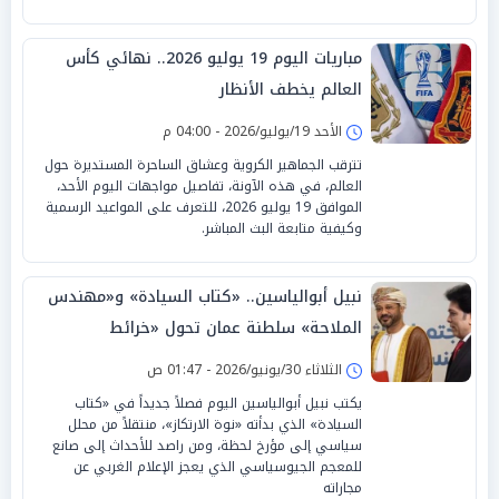
مباريات اليوم 19 يوليو 2026.. نهائي كأس
العالم يخطف الأنظار
الأحد 19/يوليو/2026 - 04:00 م
تترقب الجماهير الكروية وعشاق الساحرة المستديرة حول
العالم، في هذه الآونة، تفاصيل مواجهات اليوم الأحد،
الموافق 19 يوليو 2026، للتعرف على المواعيد الرسمية
وكيفية متابعة البث المباشر.
نبيل أبوالياسين.. «كتاب السيادة» و«مهندس
الملاحة» سلطنة عمان تحول «خرائط
التفاوض» إلى «منصات السادة»
الثلاثاء 30/يونيو/2026 - 01:47 ص
يكتب نبيل أبوالياسين اليوم فصلاً جديداً في «كتاب
السيادة» الذي بدأته «نوة الارتكاز»، منتقلاً من محلل
سياسي إلى مؤرخ لحظة، ومن راصد للأحداث إلى صانع
للمعجم الجيوسياسي الذي يعجز الإعلام الغربي عن
مجاراته