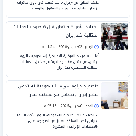
عنيف انطلق من «إيران»، مما تسبب في دوي صافرات
الإنذار بمناطق «شارون» والسهول والوسط.
القيادة الأمريكية تعلن قتل 6 جنود بالعمليات
القتالية ضد إيران
الإثنين 02/مارس/2026 - 11:54 م
أعلنت «القيادة المركزية الأمريكية (سنتكوم)»، اليوم
الإثنين، عن مقتل «6 جنود أمريكيين» خلال العمليات
القتالية المستمرة ضد إيران.
«تصعيد دبلوماسي».. السعودية تستدعي
سفير إيران وتتضامن مع سلطنة عمان
الأحد 01/مارس/2026 - 05:15 م
استدعت وزارة الخارجية السعودية، اليوم الأحد، السفير
الإيراني لدى المملكة، تعبيرًا عن احتجاجها على
«الاعتداءات الإيرانية» المتكررة.