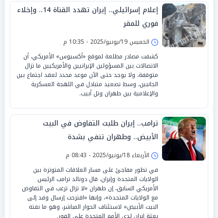
إعلام إسرائيلي.. إيران تهدد القناة 14.. وإخلاء
فوري للمقر
الخميس 19/يونيو/2025 - 10:35 م
كشفت مصادر مطلعة لموقع «أكسيوس» الأمريكي، أن
الاتصالات بين المسؤولين الإيرانيين والأمريكيين ما تزال
متوقفة، ولا يوجد حتى الآن موعد محدد لعقد اجتماع بين
الجانبين، وسط تصعيد متبادل في اللهجة العسكرية
والإعلامية بين طهران وتل أبيب.
ترامب.. إيران طلبت التفاوض في البيت
الأبيض.. وطهران تنفي بشدة
الأربعاء 18/يونيو/2025 - 08:43 م
في تطور مفاجئ على مسار العلاقات المتوترة بين
الولايات المتحدة وإيران، قال دونالد ترامب الرئيس
الأمريكي السابق، إن طهران «لا تزال ترغب في التفاوض
مع الولايات المتحدة»، وإنها «اقترحت إرسال وفد إلى
البيت الأبيض» لاستئناف الحوار المباشر، وهو ما نفته
بعثة إيران لدى الأمم المتحدة على الفور.